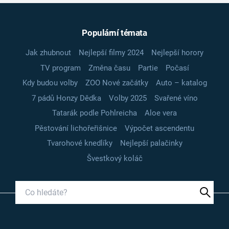
Populární témata
Jak zhubnout
Nejlepší filmy 2024
Nejlepší horory
TV program
Změna času
Partie
Počasí
Kdy budou volby
ZOO Nové začátky
Auto – katalog
7 pádů Honzy Dědka
Volby 2025
Svařené víno
Tatarák podle Pohlreicha
Aloe vera
Pěstování lichořeřišnice
Výpočet ascendentu
Tvarohové knedlíky
Nejlepší palačinky
Švestkový koláč