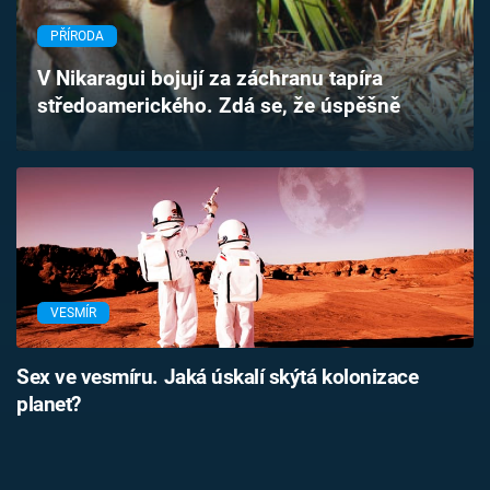
Časopis
PŘÍRODA
Sledujte prima+
V Nikaragui bojují za záchranu tapíra
středoamerického. Zdá se, že úspěšně
Přihlášení
Sledujte nás
VESMÍR
Sex ve vesmíru. Jaká úskalí skýtá kolonizace
planet?