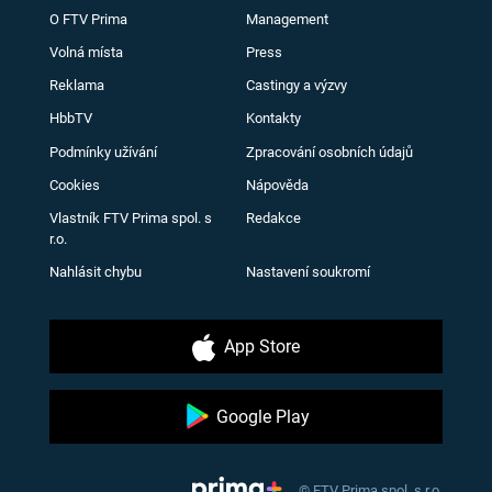
O FTV Prima
Management
Volná místa
Press
Reklama
Castingy a výzvy
HbbTV
Kontakty
Podmínky užívání
Zpracování osobních údajů
Cookies
Nápověda
Vlastník FTV Prima spol. s
Redakce
r.o.
Nahlásit chybu
Nastavení soukromí
App Store
Google Play
© FTV Prima spol. s r.o.