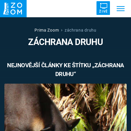
ŽIVĚ
Trendy:
ZRÁDCI
UFO
DRUHÁ SVĚTOVÁ VÁLKA
Prima Zoom
záchrana druhu
ZÁCHRANA DRUHU
ZÁHADY
VETŘELCI DÁVNOVĚKU
NEJNOVĚJŠÍ ČLÁNKY KE ŠTÍTKU „ZÁCHRANA
DRUHU“
Témata
Témata
Pořady
TV Program