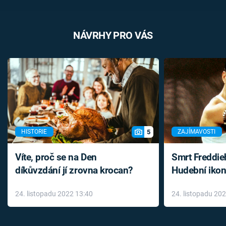
NÁVRHY PRO VÁS
5
HISTORIE
ZAJÍMAVOSTI
Víte, proč se na Den
Smrt Freddie
díkůvzdání jí zrovna krocan?
Hudební ikon
až do konce 
24. listopadu 2022 13:40
24. listopadu 20
léky