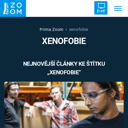
ŽIVĚ
Trendy:
ZRÁDCI
UFO
DRUHÁ SVĚTOVÁ VÁLKA
Prima Zoom
xenofobie
XENOFOBIE
ZÁHADY
VETŘELCI DÁVNOVĚKU
NEJNOVĚJŠÍ ČLÁNKY KE ŠTÍTKU
„XENOFOBIE“
Témata
Témata
Pořady
TV Program