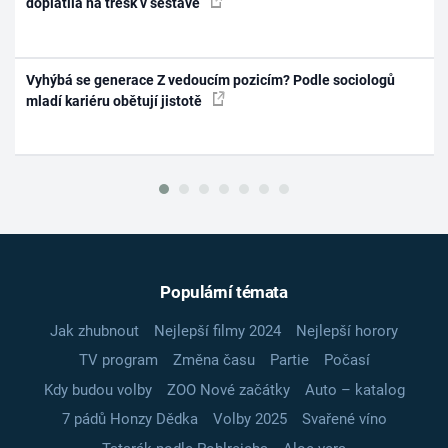
doplatila na třesk v sestavě
Vyhýbá se generace Z vedoucím pozicím? Podle sociologů
mladí kariéru obětují jistotě
Populární témata
Jak zhubnout
Nejlepší filmy 2024
Nejlepší horory
TV program
Změna času
Partie
Počasí
Kdy budou volby
ZOO Nové začátky
Auto – katalog
7 pádů Honzy Dědka
Volby 2025
Svařené víno