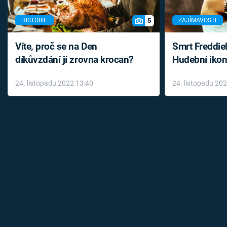
5
HISTORIE
ZAJÍMAVOSTI
Víte, proč se na Den
Smrt Freddie
díkůvzdání jí zrovna krocan?
Hudební ikon
až do konce 
24. listopadu 2022 13:40
24. listopadu 20
léky