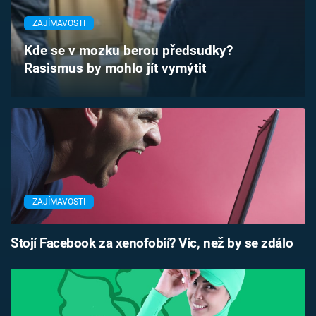
Časopis
ZAJÍMAVOSTI
Sledujte prima+
Kde se v mozku berou předsudky?
Rasismus by mohlo jít vymýtit
Přihlášení
Sledujte nás
ZAJÍMAVOSTI
Stojí Facebook za xenofobií? Víc, než by se zdálo