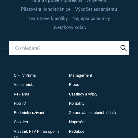
Tatarák podle Pohlreicha
Aloe vera
Pěstování lichořeřišnice
Výpočet ascendentu
Tvarohové knedlíky
Nejlepší palačinky
Švestkový koláč
O FTV Prima
Management
Volná místa
Press
Reklama
Castingy a výzvy
HbbTV
Kontakty
Podmínky užívání
Zpracování osobních údajů
Cookies
Nápověda
Vlastník FTV Prima spol. s
Redakce
r.o.