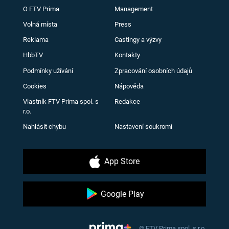
O FTV Prima
Management
Volná místa
Press
Reklama
Castingy a výzvy
HbbTV
Kontakty
Podmínky užívání
Zpracování osobních údajů
Cookies
Nápověda
Vlastník FTV Prima spol. s
Redakce
r.o.
Nahlásit chybu
Nastavení soukromí
App Store
Google Play
© FTV Prima spol. s r.o.