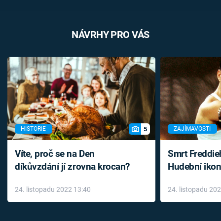
NÁVRHY PRO VÁS
5
HISTORIE
ZAJÍMAVOSTI
Víte, proč se na Den
Smrt Freddie
díkůvzdání jí zrovna krocan?
Hudební ikon
až do konce 
24. listopadu 2022 13:40
24. listopadu 20
léky