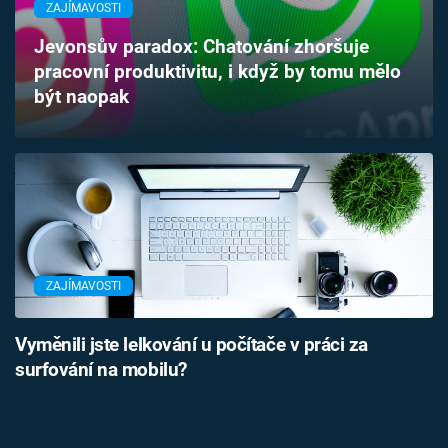
ZAJÍMAVOSTI
Časopis
Jevonsův paradox: Chatování zhoršuje
Sledujte prima+
pracovní produktivitu, i když by tomu mělo
být naopak
Přihlášení
Sledujte nás
ZAJÍMAVOSTI
Vyměnili jste lelkování u počítače v práci za
surfování na mobilu?