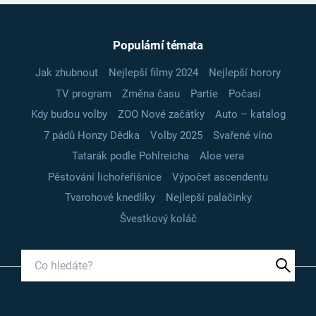
Populární témata
Jak zhubnout
Nejlepší filmy 2024
Nejlepší horory
TV program
Změna času
Partie
Počasí
Kdy budou volby
ZOO Nové začátky
Auto – katalog
7 pádů Honzy Dědka
Volby 2025
Svařené víno
Tatarák podle Pohlreicha
Aloe vera
Pěstování lichořeřišnice
Výpočet ascendentu
Tvarohové knedlíky
Nejlepší palačinky
Švestkový koláč