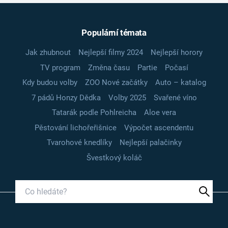
Populární témata
Jak zhubnout
Nejlepší filmy 2024
Nejlepší horory
TV program
Změna času
Partie
Počasí
Kdy budou volby
ZOO Nové začátky
Auto – katalog
7 pádů Honzy Dědka
Volby 2025
Svařené víno
Tatarák podle Pohlreicha
Aloe vera
Pěstování lichořeřišnice
Výpočet ascendentu
Tvarohové knedlíky
Nejlepší palačinky
Švestkový koláč