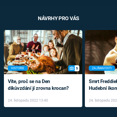
NÁVRHY PRO VÁS
5
HISTORIE
ZAJÍMAVOSTI
Víte, proč se na Den
Smrt Freddie
díkůvzdání jí zrovna krocan?
Hudební ikon
až do konce 
24. listopadu 2022 13:40
24. listopadu 20
léky