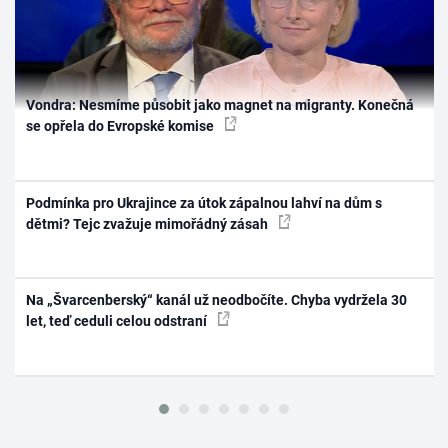
Vondra: Nesmíme působit jako magnet na migranty. Konečná
se opřela do Evropské komise
Podmínka pro Ukrajince za útok zápalnou lahví na dům s
dětmi? Tejc zvažuje mimořádný zásah
Na „Švarcenberský“ kanál už neodbočíte. Chyba vydržela 30
let, teď ceduli celou odstraní