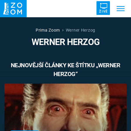
ŽIVĚ
Trendy:
ZRÁDCI
UFO
DRUHÁ SVĚTOVÁ VÁLKA
Prima Zoom
Werner Herzog
WERNER HERZOG
ZÁHADY
VETŘELCI DÁVNOVĚKU
NEJNOVĚJŠÍ ČLÁNKY KE ŠTÍTKU „WERNER
HERZOG“
Témata
Témata
Pořady
TV Program