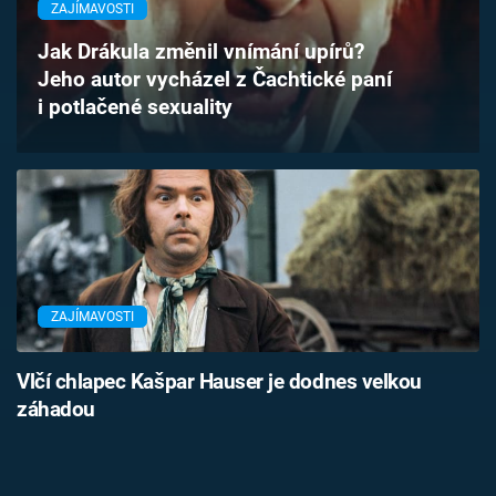
ZAJÍMAVOSTI
Časopis
Jak Drákula změnil vnímání upírů?
Sledujte prima+
Jeho autor vycházel z Čachtické paní
i potlačené sexuality
Přihlášení
Sledujte nás
ZAJÍMAVOSTI
Vlčí chlapec Kašpar Hauser je dodnes velkou
záhadou