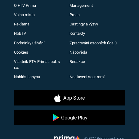
O FTV Prima
Management
Volná místa
Press
Reklama
Castingy a výzvy
HbbTV
Kontakty
Podmínky užívání
Zpracování osobních údajů
Cookies
Nápověda
Vlastník FTV Prima spol. s
Redakce
r.o.
Nahlásit chybu
Nastavení soukromí
App Store
Google Play
© FTV Prima spol. s r.o.