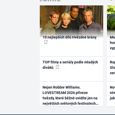
10 nejlepších dílů Hvězdné brány
Ma
hum
vy
TOP filmy a seriály podle mladých
Rap
diváků
Slo
ze
Nejen Robbie Williams.
No
LOVESTREAM 2026 přiveze
ním
hvězdy, které běžně uvidíte jen na
ja
největších světových festivalech