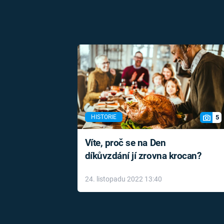
5
HISTORIE
Víte, proč se na Den
díkůvzdání jí zrovna krocan?
24. listopadu 2022 13:40