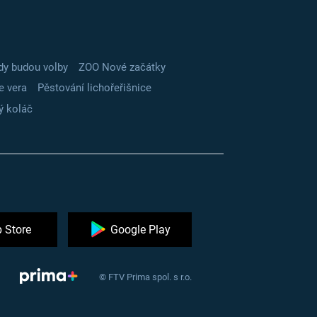
dy budou volby
ZOO Nové začátky
e vera
Pěstování lichořeřišnice
ý koláč
 Store
Google Play
© FTV Prima spol. s r.o.