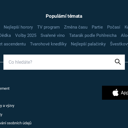
Populární témata
Nejlepší horory
TV program
Změna času
Partie
Počasí
K
Dědka
Volby 2025
Svařené víno
Tatarák podle Pohlreicha
Alo
t ascendentu
Tvarohové knedlíky
Nejlepší palačinky
Švestkov
ement
App
y a výzvy
ty
vání osobních údajů