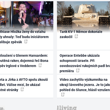
thiase Hložka ženy do vztahu
Tank KV-1 Němce dokonale
dy uhnaly: Teď budu iniciátorem
zaskočil
 slibuje zpěvák
zloučení s Glenem Hansardem:
Operace Entebbe ukázala
outěná rakev, dojemná řeč Bona
schopnosti Izraele. Při
zpěv Irglové s Vedderem
osvobozování rukojmích padl br
premiéra
ta a Jirka z AYTO spolu zkouší
Video zachytilo výzkumníka na
let. Válise mrzí, že ukázal
okraji lávového jezera. Je to jak
atné stránky
pohled do Slunce, hlásil vzruše