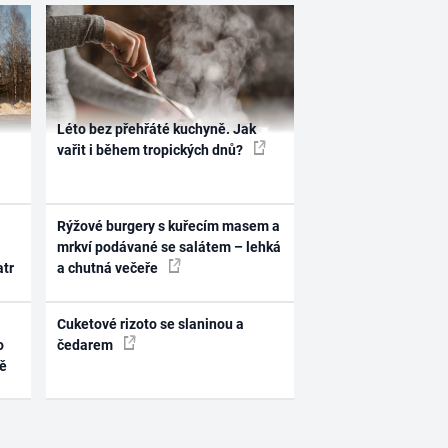
Léto bez přehřáté kuchyně. Jak
vařit i během tropických dnů?
Rýžové burgery s kuřecím masem a
mrkví podávané se salátem – lehká
atr
a chutná večeře
Cuketové rizoto se slaninou a
o
čedarem
ně