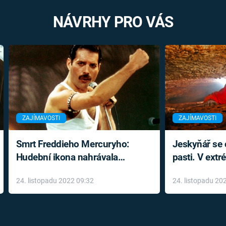
NÁVRHY PRO VÁS
ZAJÍMAVOSTI
ZAJÍMAVOSTI
Smrt Freddieho Mercuryho:
Jeskyňář se c
Hudební ikona nahrávala
pasti. V ext
až do konce života a odmítala
prožil noční
24. listopadu 2022 09:32
24. listopadu 20
léky
klaustrofobi