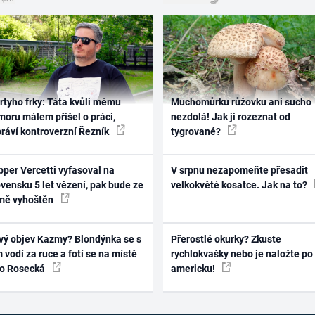
rtyho frky: Táta kvůli mému
Muchomůrku růžovku ani sucho
oru málem přišel o práci,
nezdolá! Jak ji rozeznat od
práví kontroverzní Řezník
tygrované?
per Vercetti vyfasoval na
V srpnu nezapomeňte přesadit
vensku 5 let vězení, pak bude ze
velkokvěté kosatce. Jak na to?
mě vyhoštěn
vý objev Kazmy? Blondýnka se s
Přerostlé okurky? Zkuste
 vodí za ruce a fotí se na místě
rychlokvašky nebo je naložte po
ko Rosecká
americku!