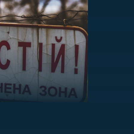
US
RSUS
ZE A