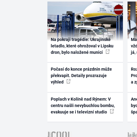
Na pokraji tragédie: Ukrajinské
Ma
letadlo, které ohrožoval v Lipsku
vž
dron, bylo naložené municí
já,
Počasí do konce prázdnin může
Ro
překvapit. Detaily prozrazuje
Pr
výhled
a 
Poplach v Kolíně nad Rýnem: V
Ane
centru našli nevybuchlou bombu,
byd
evakuuje se i televizní studio
šp