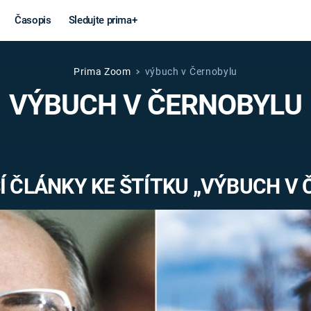
Časopis
Sledujte prima+
Prima Zoom
výbuch v Černobylu
Věda a
Války
VÝBUCH V ČERNOBYLU
technika
STUDENÁ V
KORONAVIRUS
VÁLKA VE
VIETNAMU
VESMÍR
 ČLÁNKY KE ŠTÍTKU „VÝBUCH V
VÁLEČNÉ FI
MARS
SERIÁLY
Záhady a
Zajímav
konspirace