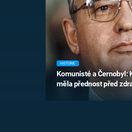
MARIE TEREZIE
ADOLF HITLER
NAPOLEON
BONAPARTE
ATENTÁT NA
REINHARDA
BRITSKÁ
HEYDRICHA
KRÁLOVSKÁ
RODINA
PRVNÍ SVĚTOVÁ
VÁLKA
HISTORIE
Komunisté a Černobyl: K
měla přednost před zdr