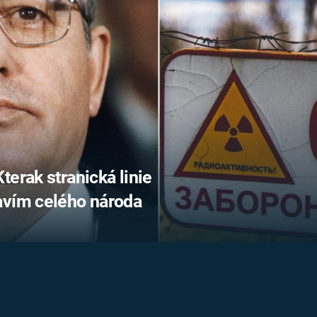
FILMY VERS
REALITA
UFO A
MIMOZEMŠŤANÉ
HORORY VE
REALITA
UTAJENÉ PŘÍBĚHY
ČESKÝCH DĚJIN
OPTICKÉ ILU
KLAMY
ALTERNATIVNÍ
HISTORIE
terak stranická linie
avím celého národa