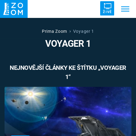
ŽIVĚ
Trendy:
ZRÁDCI
UFO
DRUHÁ SVĚTOVÁ VÁLKA
Prima Zoom
Voyager 1
VOYAGER 1
ZÁHADY
VETŘELCI DÁVNOVĚKU
NEJNOVĚJŠÍ ČLÁNKY KE ŠTÍTKU „VOYAGER
1“
Témata
Témata
Pořady
TV Program