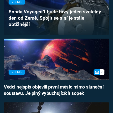
VESMÍR
Časopis
Sonda Voyager 1 bude brzy jeden světelný
Sledujte prima+
den od Země. Spojit se s ní je stále
obtížnější
Přihlášení
Sledujte nás
6
VESMÍR
Vědci nejspíš objevili první měsíc mimo sluneční
soustavu. Je plný vybuchujících sopek