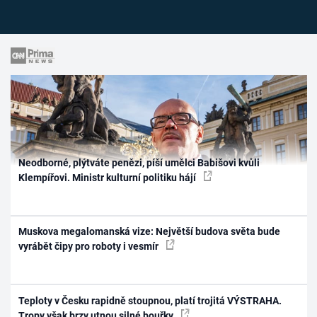
Neodborné, plýtváte penězi, píší umělci Babišovi kvůli
Klempířovi. Ministr kulturní politiku hájí
Muskova megalomanská vize: Největší budova světa bude
vyrábět čipy pro roboty i vesmír
Teploty v Česku rapidně stoupnou, platí trojitá VÝSTRAHA.
Tropy však brzy utnou silné bouřky