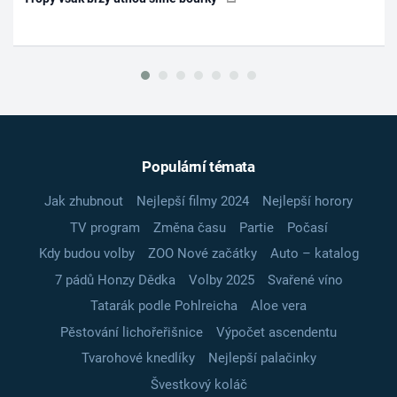
Populární témata
Jak zhubnout
Nejlepší filmy 2024
Nejlepší horory
TV program
Změna času
Partie
Počasí
Kdy budou volby
ZOO Nové začátky
Auto – katalog
7 pádů Honzy Dědka
Volby 2025
Svařené víno
Tatarák podle Pohlreicha
Aloe vera
Pěstování lichořeřišnice
Výpočet ascendentu
Tvarohové knedlíky
Nejlepší palačinky
Švestkový koláč