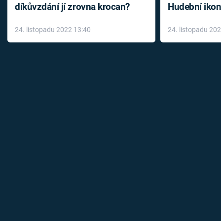
díkůvzdání jí zrovna krocan?
Hudební ikon
až do konce 
24. listopadu 2022 13:40
24. listopadu 20
léky