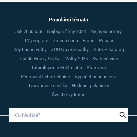
Populární témata
Jak zhubnout
Nejlepší filmy 2024
Nejlepší horory
TV program
Změna času
Partie
Počasí
Kdy budou volby
ZOO Nové začátky
Auto – katalog
7 pádů Honzy Dědka
Volby 2025
Svařené víno
Tatarák podle Pohlreicha
Aloe vera
Pěstování lichořeřišnice
Výpočet ascendentu
Tvarohové knedlíky
Nejlepší palačinky
Švestkový koláč