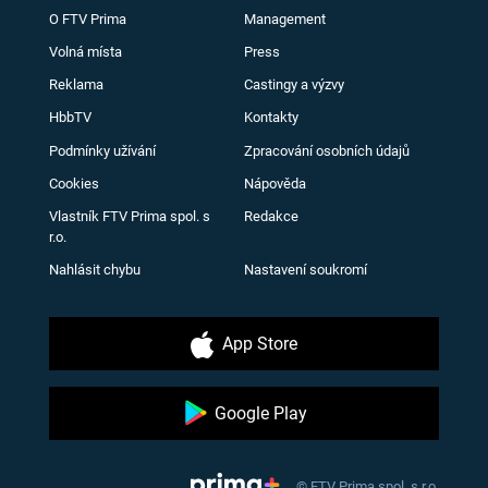
O FTV Prima
Management
Volná místa
Press
Reklama
Castingy a výzvy
HbbTV
Kontakty
Podmínky užívání
Zpracování osobních údajů
Cookies
Nápověda
Vlastník FTV Prima spol. s
Redakce
r.o.
Nahlásit chybu
Nastavení soukromí
App Store
Google Play
© FTV Prima spol. s r.o.