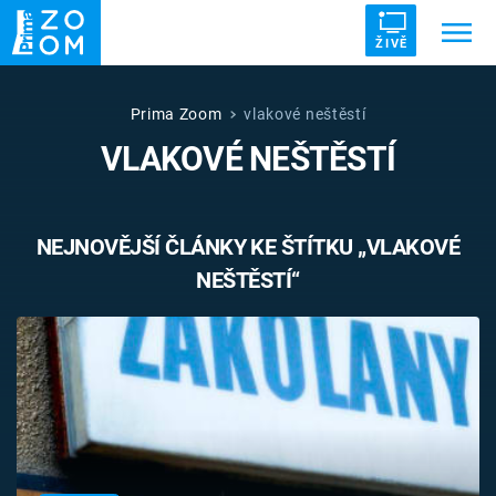
ŽIVĚ
Trendy:
ZRÁDCI
UFO
DRUHÁ SVĚTOVÁ VÁLKA
Prima Zoom
vlakové neštěstí
VLAKOVÉ NEŠTĚSTÍ
ZÁHADY
VETŘELCI DÁVNOVĚKU
NEJNOVĚJŠÍ ČLÁNKY KE ŠTÍTKU „VLAKOVÉ
NEŠTĚSTÍ“
Témata
Témata
Pořady
TV Program