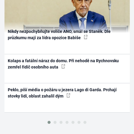
Nikdy nezpochybňujte voliče ANO, smál se Staněk. Dle
průzkumu mají za lídra opozice Babiše
Kolaps a fatální náraz do domu. Při nehodě na Rychnovsku
zemřel řidič osobního auta
Peklo, píší média o požáru u jezera Lago di Garda. Prchají
stovky lidí, oblast zahalil dým