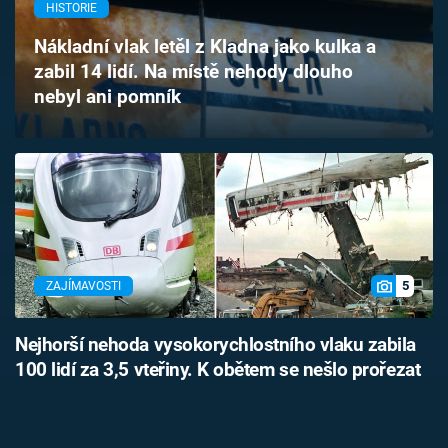
HISTORIE
Časopis
Nákladní vlak letěl z Kladna jako kulka a
Sledujte prima+
zabil 14 lidí. Na místě nehody dlouho
nebyl ani pomník
Přihlášení
Sledujte nás
5
ZAJÍMAVOSTI
Nejhorší nehoda vysokorychlostního vlaku zabila
100 lidí za 3,5 vteřiny. K obětem se nešlo prořezat