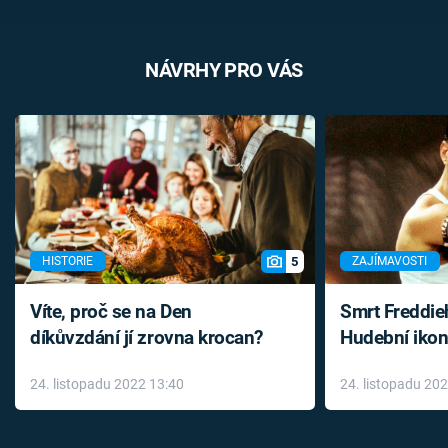
NÁVRHY PRO VÁS
5
HISTORIE
ZAJÍMAVOSTI
Víte, proč se na Den
Smrt Freddie
díkůvzdání jí zrovna krocan?
Hudební ikon
až do konce 
24. listopadu 2022 13:40
24. listopadu 20
léky