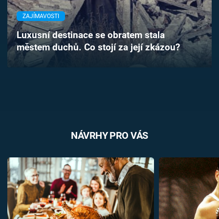
Časopis
ZAJÍMAVOSTI
Sledujte prima+
Luxusní destinace se obratem stala
městem duchů. Co stojí za její zkázou?
Přihlášení
Sledujte nás
NÁVRHY PRO VÁS