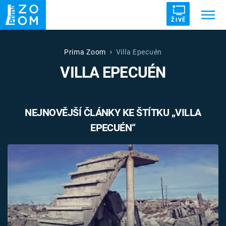
ŽIVĚ
Trendy:
ZRÁDCI
UFO
DRUHÁ SVĚTOVÁ VÁLKA
Prima Zoom
Villa Epecuén
VILLA EPECUÉN
ZÁHADY
VETŘELCI DÁVNOVĚKU
NEJNOVĚJŠÍ ČLÁNKY KE ŠTÍTKU „VILLA
EPECUÉN“
Témata
Témata
Pořady
TV Program