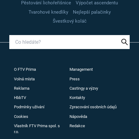
Pěstování lichořeřišnice
Výpočet ascendentu
Tvarohové knedlíky
Nejlepší palačinky
Švestkový koláč
O FTV Prima
Management
Volná místa
Press
Reklama
Castingy a výzvy
HbbTV
Kontakty
Podmínky užívání
Zpracování osobních údajů
Cookies
Nápověda
Vlastník FTV Prima spol. s
Redakce
r.o.