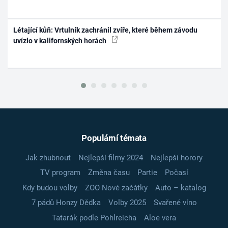
Létající kůň: Vrtulník zachránil zvíře, které během závodu
uvízlo v kalifornských horách
Populární témata
Jak zhubnout
Nejlepší filmy 2024
Nejlepší horory
TV program
Změna času
Partie
Počasí
Kdy budou volby
ZOO Nové začátky
Auto – katalog
7 pádů Honzy Dědka
Volby 2025
Svařené víno
Tatarák podle Pohlreicha
Aloe vera