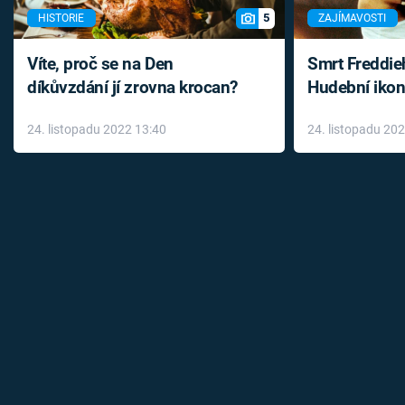
5
HISTORIE
ZAJÍMAVOSTI
Víte, proč se na Den
Smrt Freddie
díkůvzdání jí zrovna krocan?
Hudební ikon
až do konce 
24. listopadu 2022 13:40
24. listopadu 20
léky