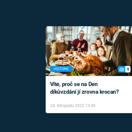
5
HISTORIE
Víte, proč se na Den
díkůvzdání jí zrovna krocan?
24. listopadu 2022 13:40