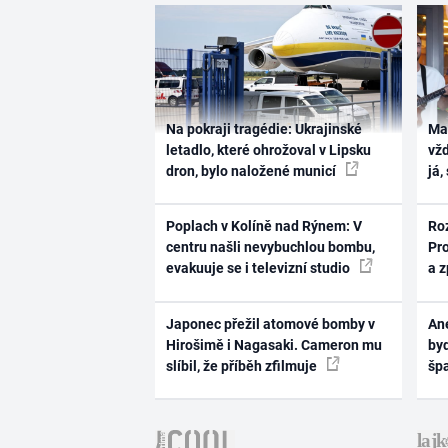
Na pokraji tragédie: Ukrajinské
Ma
letadlo, které ohrožoval v Lipsku
vž
dron, bylo naložené municí
já,
Poplach v Kolíně nad Rýnem: V
Ro
centru našli nevybuchlou bombu,
Pr
evakuuje se i televizní studio
a 
Japonec přežil atomové bomby v
Ane
Hirošimě i Nagasaki. Cameron mu
byd
slíbil, že příběh zfilmuje
šp