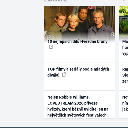
10 nejlepších dílů Hvězdné brány
Ma
hum
vy
TOP filmy a seriály podle mladých
Rap
diváků
Slo
ze
Nejen Robbie Williams.
No
LOVESTREAM 2026 přiveze
ním
hvězdy, které běžně uvidíte jen na
ja
největších světových festivalech