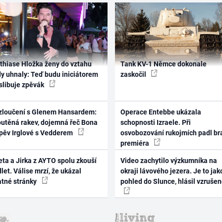
thiase Hložka ženy do vztahu
Tank KV-1 Němce dokonale
dy uhnaly: Teď budu iniciátorem
zaskočil
 slibuje zpěvák
zloučení s Glenem Hansardem:
Operace Entebbe ukázala
outěná rakev, dojemná řeč Bona
schopnosti Izraele. Při
zpěv Irglové s Vedderem
osvobozování rukojmích padl br
premiéra
ta a Jirka z AYTO spolu zkouší
Video zachytilo výzkumníka na
let. Válise mrzí, že ukázal
okraji lávového jezera. Je to jak
atné stránky
pohled do Slunce, hlásil vzruše