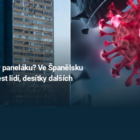
FILMY VERS
REALITA
UFO A
MIMOZEMŠŤANÉ
HORORY VE
REALITA
UTAJENÉ PŘÍBĚHY
ČESKÝCH DĚJIN
OPTICKÉ ILU
KLAMY
ALTERNATIVNÍ
HISTORIE
 v paneláku? Ve Španělsku
t lidí, desítky dalších