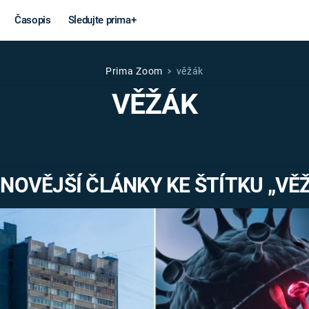
Časopis
Sledujte prima+
Prima Zoom
věžák
Věda a
Války
VĚŽÁK
technika
STUDENÁ V
KORONAVIRUS
VÁLKA VE
VIETNAMU
VESMÍR
NOVĚJŠÍ ČLÁNKY KE ŠTÍTKU „VĚ
VÁLEČNÉ FI
MARS
SERIÁLY
Záhady a
Zajímav
konspirace