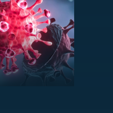
US
RSUS
ZE A