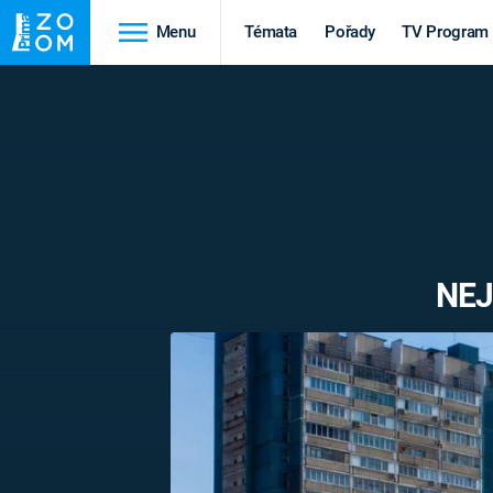
Menu
Témata
Pořady
TV Program
Cestování
Historie
HRADY A ZÁMKY
VIKINGOVÉ
HEDVÁBNÁ STEZKA
EPIDEMIE A
PANDEMIE
PŘÍRODA
NEJ
STAROVĚKÝ EGYPT
Druhá
Výročí
světová válka