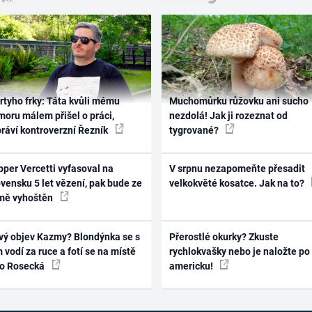
rtyho frky: Táta kvůli mému
Muchomůrku růžovku ani sucho
oru málem přišel o práci,
nezdolá! Jak ji rozeznat od
práví kontroverzní Řezník
tygrované?
per Vercetti vyfasoval na
V srpnu nezapomeňte přesadit
vensku 5 let vězení, pak bude ze
velkokvěté kosatce. Jak na to?
mě vyhoštěn
vý objev Kazmy? Blondýnka se s
Přerostlé okurky? Zkuste
 vodí za ruce a fotí se na místě
rychlokvašky nebo je naložte po
ko Rosecká
americku!