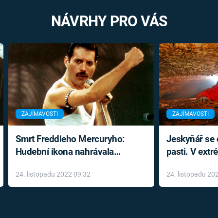
NÁVRHY PRO VÁS
ZAJÍMAVOSTI
ZAJÍMAVOSTI
Smrt Freddieho Mercuryho:
Jeskyňář se c
Hudební ikona nahrávala
pasti. V ext
až do konce života a odmítala
prožil noční
24. listopadu 2022 09:32
24. listopadu 20
léky
klaustrofobi