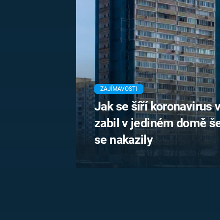
MARIE TEREZIE
ADOLF HITLER
NAPOLEON
BONAPARTE
ATENTÁT NA
REINHARDA
BRITSKÁ
HEYDRICHA
KRÁLOVSKÁ
RODINA
PRVNÍ SVĚTOVÁ
VÁLKA
ZAJÍMAVOSTI
Jak se šíří koronavirus
zabil v jediném domě šes
se nakazily