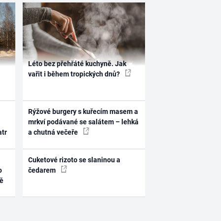
Léto bez přehřáté kuchyně. Jak
vařit i během tropických dnů?
Rýžové burgery s kuřecím masem a
mrkví podávané se salátem – lehká
atr
a chutná večeře
Cuketové rizoto se slaninou a
o
čedarem
ně