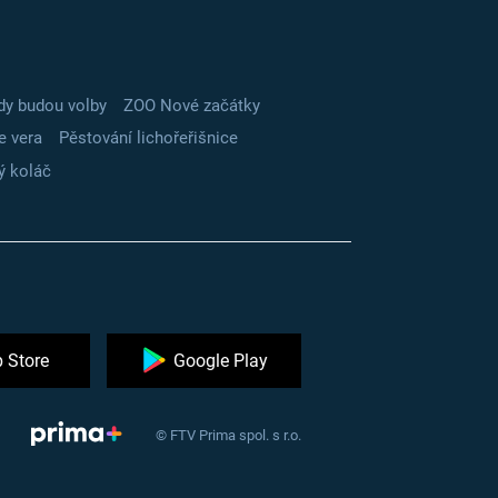
dy budou volby
ZOO Nové začátky
e vera
Pěstování lichořeřišnice
ý koláč
 Store
Google Play
© FTV Prima spol. s r.o.