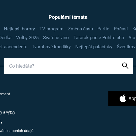
Populární témata
Nejlepší horory
TV program
Změna času
Partie
Počasí
K
Dědka
Volby 2025
Svařené víno
Tatarák podle Pohlreicha
Alo
t ascendentu
Tvarohové knedlíky
Nejlepší palačinky
Švestkov
ement
App
y a výzvy
ty
vání osobních údajů