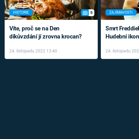
5
HISTORIE
ZAJÍMAVOSTI
Víte, proč se na Den
Smrt Freddie
díkůvzdání jí zrovna krocan?
Hudební ikon
až do konce 
24. listopadu 2022 13:40
24. listopadu 20
léky