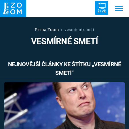
ŽIVĚ
Trendy:
ZRÁDCI
UFO
DRUHÁ SVĚTOVÁ VÁLKA
Prima Zoom
vesmírné smetí
VESMÍRNÉ SMETÍ
ZÁHADY
VETŘELCI DÁVNOVĚKU
NEJNOVĚJŠÍ ČLÁNKY KE ŠTÍTKU „VESMÍRNÉ
SMETÍ“
Témata
Témata
Pořady
TV Program