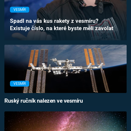
Časopis
VESMÍR
Sledujte prima+
Spadl na vás kus rakety z vesmíru?
Existuje číslo, na které byste měli zavolat
Přihlášení
Sledujte nás
VESMÍR
Ruský ručník nalezen ve vesmíru