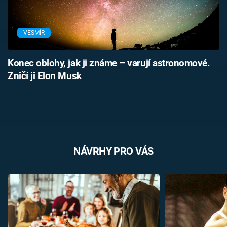
VESMÍR
Konec oblohy, jak ji známe – varují astronomové.
Zničí ji Elon Musk
NÁVRHY PRO VÁS