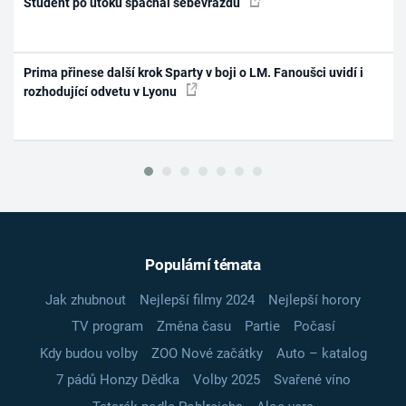
Student po útoku spáchal sebevraždu
Prima přinese další krok Sparty v boji o LM. Fanoušci uvidí i
rozhodující odvetu v Lyonu
Populární témata
Jak zhubnout
Nejlepší filmy 2024
Nejlepší horory
TV program
Změna času
Partie
Počasí
Kdy budou volby
ZOO Nové začátky
Auto – katalog
7 pádů Honzy Dědka
Volby 2025
Svařené víno