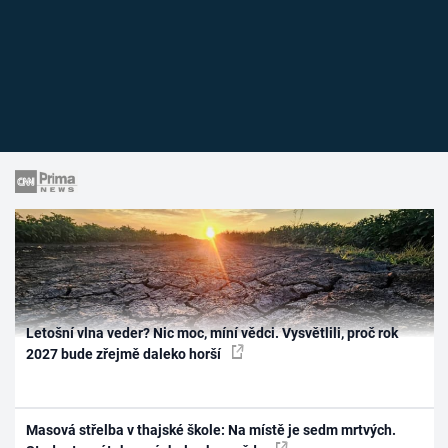
Letošní vlna veder? Nic moc, míní vědci. Vysvětlili, proč rok
2027 bude zřejmě daleko horší
Masová střelba v thajské škole: Na místě je sedm mrtvých.