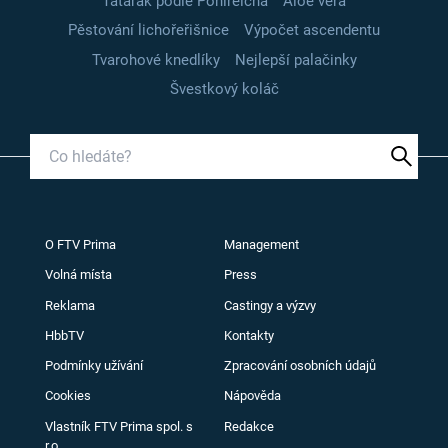
Tatarák podle Pohlreicha
Aloe vera
Pěstování lichořeřišnice
Výpočet ascendentu
Tvarohové knedlíky
Nejlepší palačinky
Švestkový koláč
O FTV Prima
Management
Volná místa
Press
Reklama
Castingy a výzvy
HbbTV
Kontakty
Podmínky užívání
Zpracování osobních údajů
Cookies
Nápověda
Vlastník FTV Prima spol. s
Redakce
r.o.