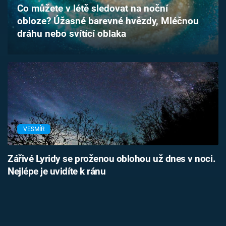
Co můžete v létě sledovat na noční
Časopis
obloze? Úžasné barevné hvězdy, Mléčnou
dráhu nebo svítící oblaka
Sledujte prima+
Přihlášení
Sledujte nás
VESMÍR
Zářivé Lyridy se proženou oblohou už dnes v noci.
Nejlépe je uvidíte k ránu