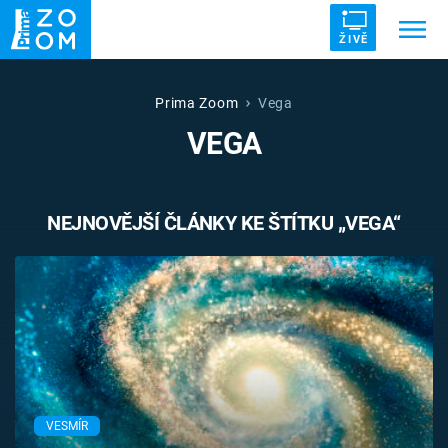
ŽIVĚ
Trendy:
ZRÁDCI
UFO
DRUHÁ SVĚTOVÁ VÁLKA
Prima Zoom
Vega
VEGA
ZÁHADY
VETŘELCI DÁVNOVĚKU
NEJNOVĚJŠÍ ČLÁNKY KE ŠTÍTKU „VEGA“
Témata
Témata
Pořady
TV Program
VESMÍR