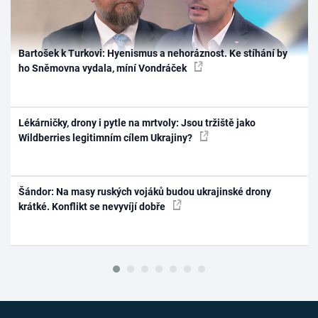
Bartošek k Turkovi: Hyenismus a nehoráznost. Ke stíhání by
ho Sněmovna vydala, míní Vondráček
Lékárničky, drony i pytle na mrtvoly: Jsou tržiště jako
Wildberries legitimním cílem Ukrajiny?
Šándor: Na masy ruských vojáků budou ukrajinské drony
krátké. Konflikt se nevyvíjí dobře