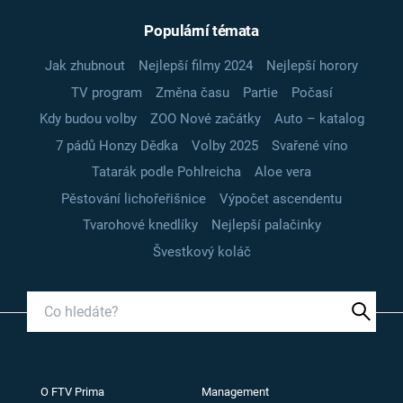
Populární témata
Jak zhubnout
Nejlepší filmy 2024
Nejlepší horory
TV program
Změna času
Partie
Počasí
Kdy budou volby
ZOO Nové začátky
Auto – katalog
7 pádů Honzy Dědka
Volby 2025
Svařené víno
Tatarák podle Pohlreicha
Aloe vera
Pěstování lichořeřišnice
Výpočet ascendentu
Tvarohové knedlíky
Nejlepší palačinky
Švestkový koláč
O FTV Prima
Management