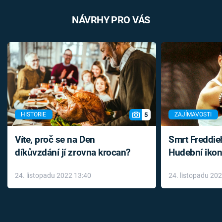
NÁVRHY PRO VÁS
5
HISTORIE
ZAJÍMAVOSTI
Víte, proč se na Den
Smrt Freddie
díkůvzdání jí zrovna krocan?
Hudební ikon
až do konce 
24. listopadu 2022 13:40
24. listopadu 20
léky