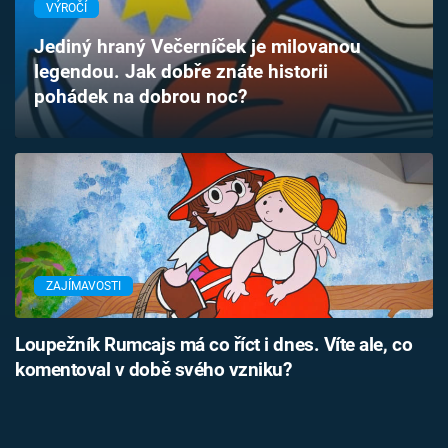
VÝROČÍ
Časopis
Jediný hraný Večerníček je milovanou
Sledujte prima+
legendou. Jak dobře znáte historii
pohádek na dobrou noc?
Přihlášení
Sledujte nás
ZAJÍMAVOSTI
Loupežník Rumcajs má co říct i dnes. Víte ale, co
komentoval v době svého vzniku?