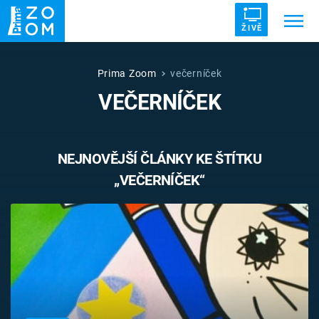
ŽIVĚ
Trendy:
ZRÁDCI
UFO
DRUHÁ SVĚTOVÁ VÁLKA
Prima Zoom
večerníček
VEČERNÍČEK
ZÁHADY
VETŘELCI DÁVNOVĚKU
NEJNOVĚJŠÍ ČLÁNKY KE ŠTÍTKU
„VEČERNÍČEK“
Témata
Témata
Pořady
TV Program