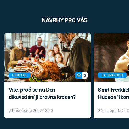
NÁVRHY PRO VÁS
5
HISTORIE
ZAJÍMAVOSTI
Víte, proč se na Den
Smrt Freddie
díkůvzdání jí zrovna krocan?
Hudební ikon
až do konce 
24. listopadu 2022 13:40
24. listopadu 20
léky