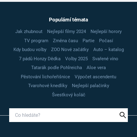
Populární témata
Jak zhubnout
Nejlepší filmy 2024
Nejlepší horory
TV program
Změna času
Partie
Počasí
Kdy budou volby
ZOO Nové začátky
Auto – katalog
7 pádů Honzy Dědka
Volby 2025
Svařené víno
Tatarák podle Pohlreicha
Aloe vera
Pěstování lichořeřišnice
Výpočet ascendentu
Tvarohové knedlíky
Nejlepší palačinky
Švestkový koláč