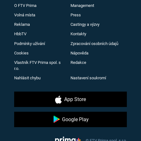
O FTV Prima
Management
Volná místa
Press
Reklama
Castingy a výzvy
HbbTV
Kontakty
Podmínky užívání
Zpracování osobních údajů
Cookies
Nápověda
Vlastník FTV Prima spol. s
Redakce
r.o.
Nahlásit chybu
Nastavení soukromí
App Store
Google Play
© FTV Prima spol. s r.o.