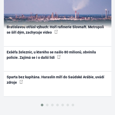
Bratislavou otřásl výbuch: Hoří rafinerie Slovnaft. Metropolí
se šíří dým, zachycuje video
Exšéfa železnic, u kterého se našlo 80 milionů, obvinila
policie. Zajímá se i o další lidi
Sparta bez kapitána. Haraslín míří do Saúdské Arábie, uvádí
zdroje