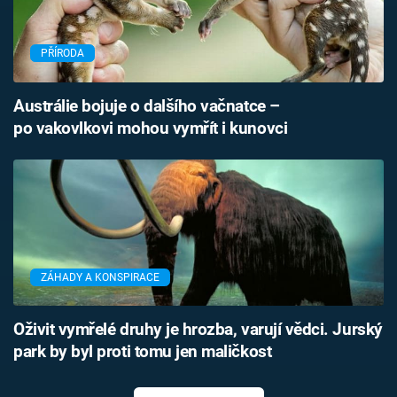
PŘÍRODA
Austrálie bojuje o dalšího vačnatce –
po vakovlkovi mohou vymřít i kunovci
ZÁHADY A KONSPIRACE
Oživit vymřelé druhy je hrozba, varují vědci. Jurský
park by byl proti tomu jen maličkost