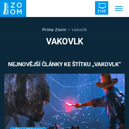
ŽIVĚ
Trendy:
ZRÁDCI
UFO
DRUHÁ SVĚTOVÁ VÁLKA
Prima Zoom
vakovlk
VAKOVLK
ZÁHADY
VETŘELCI DÁVNOVĚKU
NEJNOVĚJŠÍ ČLÁNKY KE ŠTÍTKU „VAKOVLK“
Témata
Témata
Pořady
TV Program