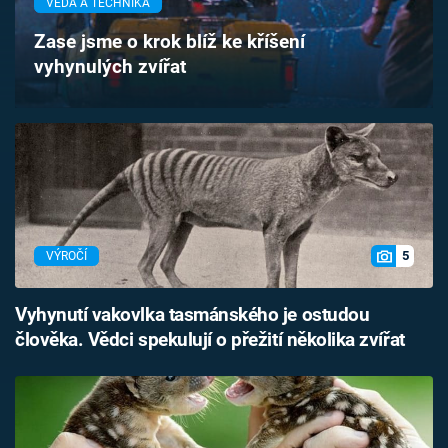
VĚDA A TECHNIKA
Časopis
Zase jsme o krok blíž ke kříšení
vyhynulých zvířat
Sledujte prima+
Přihlášení
Sledujte nás
5
VÝROČÍ
Vyhynutí vakovlka tasmánského je ostudou
člověka. Vědci spekulují o přežití několika zvířat