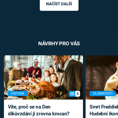
NAČÍST DALŠÍ
NÁVRHY PRO VÁS
5
HISTORIE
ZAJÍMAVOSTI
Víte, proč se na Den
Smrt Freddie
díkůvzdání jí zrovna krocan?
Hudební ikon