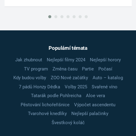
Populární témata
Jak zhubnout
Nejlepší filmy 2024
Nejlepší horory
TV program
Změna času
Partie
Počasí
Kdy budou volby
ZOO Nové začátky
Auto – katalog
7 pádů Honzy Dědka
Volby 2025
Svařené víno
Tatarák podle Pohlreicha
Aloe vera
Pěstování lichořeřišnice
Výpočet ascendentu
Tvarohové knedlíky
Nejlepší palačinky
Švestkový koláč