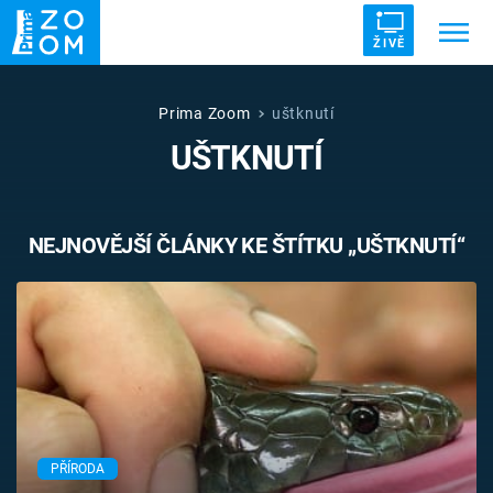
ŽIVĚ
Trendy:
ZRÁDCI
UFO
DRUHÁ SVĚTOVÁ VÁLKA
Prima Zoom
uštknutí
UŠTKNUTÍ
ZÁHADY
VETŘELCI DÁVNOVĚKU
NEJNOVĚJŠÍ ČLÁNKY KE ŠTÍTKU „UŠTKNUTÍ“
Témata
Témata
Pořady
TV Program
PŘÍRODA