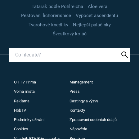
Tatarák podle Pohlreicha
Aloe vera
Pěstování lichořeřišnice
Výpočet ascendentu
Tvarohové knedlíky
Nejlepší palačinky
Švestkový koláč
O FTV Prima
Management
Volná místa
Press
Reklama
Castingy a výzvy
HbbTV
Kontakty
Podmínky užívání
Zpracování osobních údajů
Cookies
Nápověda
Vlastník FTV Prima spol. s
Redakce