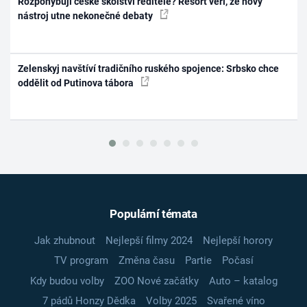
Rozpohybují české školství ředitelé? Resort věří, že nový
nástroj utne nekonečné debaty
Zelenskyj navštíví tradičního ruského spojence: Srbsko chce
oddělit od Putinova tábora
Populární témata
Jak zhubnout
Nejlepší filmy 2024
Nejlepší horory
TV program
Změna času
Partie
Počasí
Kdy budou volby
ZOO Nové začátky
Auto – katalog
7 pádů Honzy Dědka
Volby 2025
Svařené víno