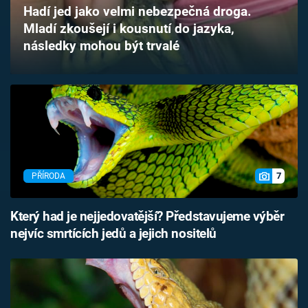
Hadí jed jako velmi nebezpečná droga.
Časopis
Mladí zkoušejí i kousnutí do jazyka,
následky mohou být trvalé
Sledujte prima+
Přihlášení
Sledujte nás
7
PŘÍRODA
Který had je nejjedovatější? Představujeme výběr
nejvíc smrtících jedů a jejich nositelů