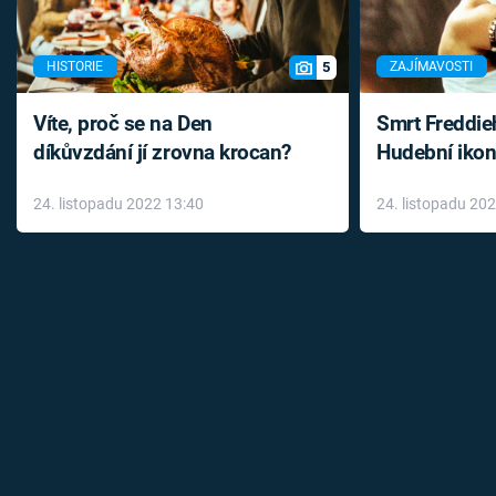
5
HISTORIE
ZAJÍMAVOSTI
Víte, proč se na Den
Smrt Freddie
díkůvzdání jí zrovna krocan?
Hudební ikon
až do konce 
24. listopadu 2022 13:40
24. listopadu 20
léky