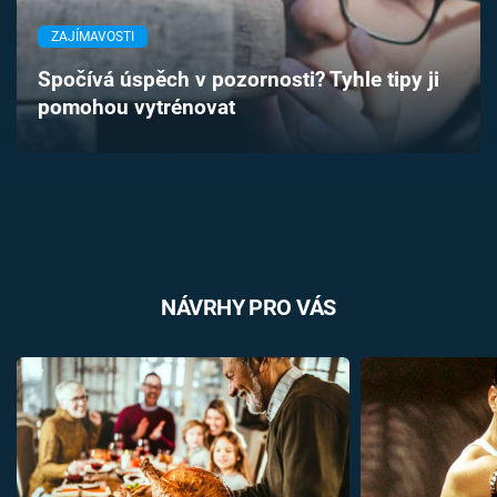
Časopis
ZAJÍMAVOSTI
Sledujte prima+
Spočívá úspěch v pozornosti? Tyhle tipy ji
pomohou vytrénovat
Přihlášení
Sledujte nás
NÁVRHY PRO VÁS