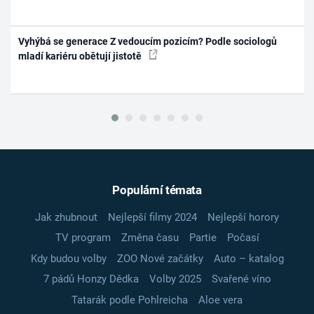
Vyhýbá se generace Z vedoucím pozicím? Podle sociologů
mladí kariéru obětují jistotě
Populární témata
Jak zhubnout
Nejlepší filmy 2024
Nejlepší horory
TV program
Změna času
Partie
Počasí
Kdy budou volby
ZOO Nové začátky
Auto – katalog
7 pádů Honzy Dědka
Volby 2025
Svařené víno
Tatarák podle Pohlreicha
Aloe vera