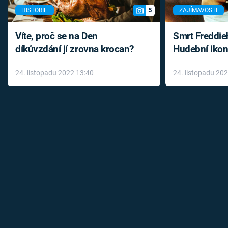
5
HISTORIE
ZAJÍMAVOSTI
Víte, proč se na Den
Smrt Freddie
díkůvzdání jí zrovna krocan?
Hudební ikon
až do konce 
24. listopadu 2022 13:40
24. listopadu 20
léky