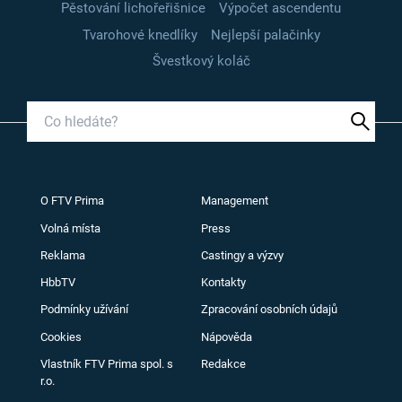
Pěstování lichořeřišnice
Výpočet ascendentu
Tvarohové knedlíky
Nejlepší palačinky
Švestkový koláč
O FTV Prima
Management
Volná místa
Press
Reklama
Castingy a výzvy
HbbTV
Kontakty
Podmínky užívání
Zpracování osobních údajů
Cookies
Nápověda
Vlastník FTV Prima spol. s
Redakce
r.o.