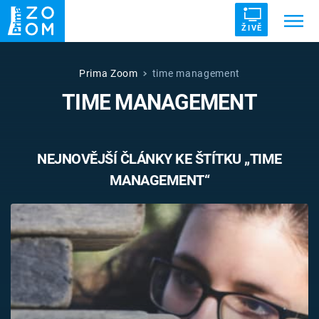
ŽIVĚ
Trendy:
ZRÁDCI
UFO
DRUHÁ SVĚTOVÁ VÁLKA
Prima Zoom
time management
TIME MANAGEMENT
ZÁHADY
VETŘELCI DÁVNOVĚKU
NEJNOVĚJŠÍ ČLÁNKY KE ŠTÍTKU „TIME
MANAGEMENT“
Témata
Témata
Pořady
TV Program