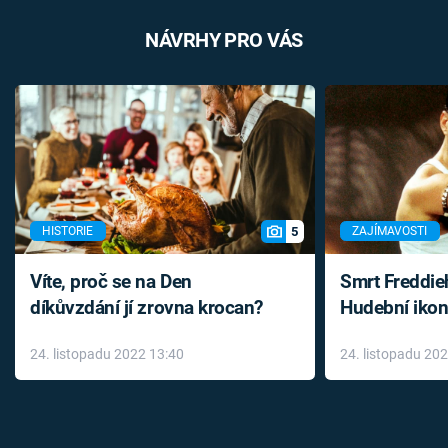
NÁVRHY PRO VÁS
5
HISTORIE
ZAJÍMAVOSTI
Víte, proč se na Den
Smrt Freddie
díkůvzdání jí zrovna krocan?
Hudební ikon
až do konce 
24. listopadu 2022 13:40
24. listopadu 20
léky