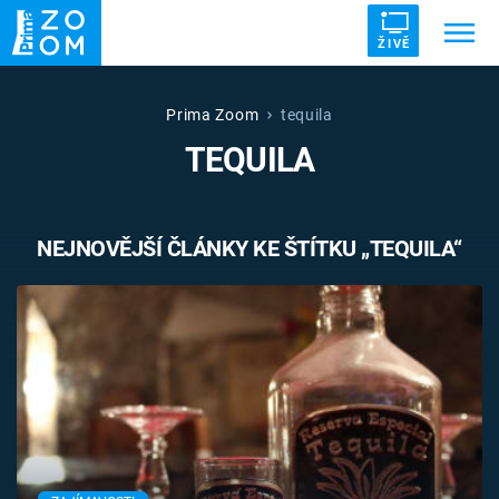
ŽIVĚ
Trendy:
ZRÁDCI
UFO
DRUHÁ SVĚTOVÁ VÁLKA
Prima Zoom
tequila
TEQUILA
ZÁHADY
VETŘELCI DÁVNOVĚKU
NEJNOVĚJŠÍ ČLÁNKY KE ŠTÍTKU „TEQUILA“
Témata
Témata
Pořady
TV Program