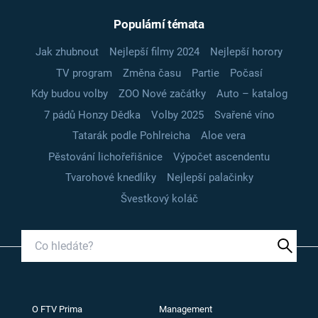
Populární témata
Jak zhubnout
Nejlepší filmy 2024
Nejlepší horory
TV program
Změna času
Partie
Počasí
Kdy budou volby
ZOO Nové začátky
Auto – katalog
7 pádů Honzy Dědka
Volby 2025
Svařené víno
Tatarák podle Pohlreicha
Aloe vera
Pěstování lichořeřišnice
Výpočet ascendentu
Tvarohové knedlíky
Nejlepší palačinky
Švestkový koláč
O FTV Prima
Management