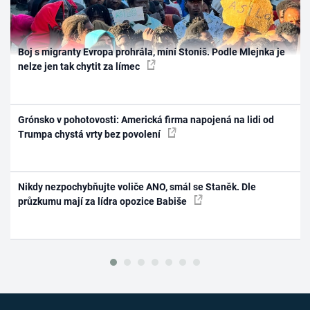
Boj s migranty Evropa prohrála, míní Stoniš. Podle Mlejnka je
nelze jen tak chytit za límec
Grónsko v pohotovosti: Americká firma napojená na lidi od
Trumpa chystá vrty bez povolení
Nikdy nezpochybňujte voliče ANO, smál se Staněk. Dle
průzkumu mají za lídra opozice Babiše