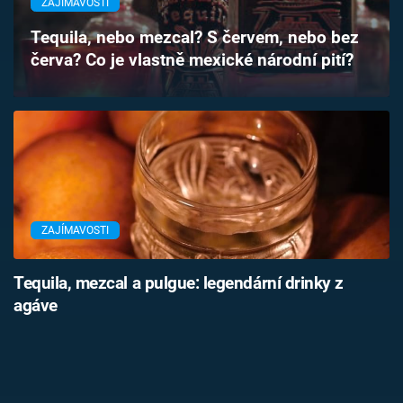
ZAJÍMAVOSTI
Časopis
Tequila, nebo mezcal? S červem, nebo bez
červa? Co je vlastně mexické národní pití?
Sledujte prima+
Přihlášení
Sledujte nás
ZAJÍMAVOSTI
Tequila, mezcal a pulgue: legendární drinky z
agáve