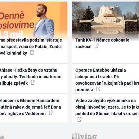
ma představila podzim: startuje
Tank KV-1 Němce dokonale
ma sport, vrací se Polabí, Zrádci
zaskočil
ové kriminálky
thiase Hložka ženy do vztahu
Operace Entebbe ukázala
dy uhnaly: Teď budu iniciátorem
schopnosti Izraele. Při
 slibuje zpěvák
osvobozování rukojmích padl br
premiéra
zloučení s Glenem Hansardem:
Video zachytilo výzkumníka na
outěná rakev, dojemná řeč Bona
okraji lávového jezera. Je to jak
zpěv Irglové s Vedderem
pohled do Slunce, hlásil vzruše