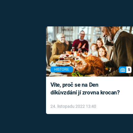
5
HISTORIE
Víte, proč se na Den
díkůvzdání jí zrovna krocan?
24. listopadu 2022 13:40