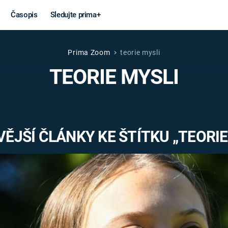
Časopis
Sledujte prima+
Prima Zoom
teorie mysli
Věda a
Války
TEORIE MYSLI
technika
STUDENÁ V
KORONAVIRUS
VÁLKA VE
VIETNAMU
VESMÍR
ĚJŠÍ ČLÁNKY KE ŠTÍTKU „TEORIE
VÁLEČNÉ FI
MARS
SERIÁLY
Záhady a
Zajímav
konspirace