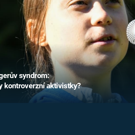
FILMY VERS
REALITA
UFO A
MIMOZEMŠŤANÉ
HORORY VE
REALITA
UTAJENÉ PŘÍBĚHY
ČESKÝCH DĚJIN
OPTICKÉ ILU
KLAMY
ALTERNATIVNÍ
HISTORIE
rgerův syndrom:
 kontroverzní aktivistky?