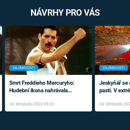
NÁVRHY PRO VÁS
ZAJÍMAVOSTI
ZAJÍMAVOSTI
Smrt Freddieho Mercuryho:
Jeskyňář se c
Hudební ikona nahrávala
pasti. V ext
až do konce života a odmítala
prožil noční
24. listopadu 2022 09:32
24. listopadu 20
léky
klaustrofobi