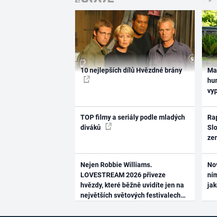
10 nejlepších dílů Hvězdné brány
Ma
hum
vy
TOP filmy a seriály podle mladých
Rap
diváků
Slo
ze
Nejen Robbie Williams.
No
LOVESTREAM 2026 přiveze
ním
hvězdy, které běžně uvidíte jen na
ja
největších světových festivalech