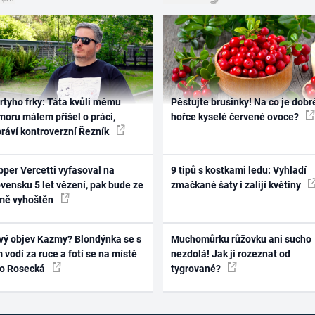
rtyho frky: Táta kvůli mému
Pěstujte brusinky! Na co je dobr
oru málem přišel o práci,
hořce kyselé červené ovoce?
práví kontroverzní Řezník
per Vercetti vyfasoval na
9 tipů s kostkami ledu: Vyhladí
vensku 5 let vězení, pak bude ze
zmačkané šaty i zalijí květiny
mě vyhoštěn
vý objev Kazmy? Blondýnka se s
Muchomůrku růžovku ani sucho
 vodí za ruce a fotí se na místě
nezdolá! Jak ji rozeznat od
ko Rosecká
tygrované?