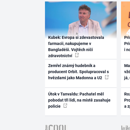
Kubek: Evropa si zdevastovala
Pri
farmacii, nakupujeme v
Pri
Bangladéši. Vojtěch ničí
i n
zdravotnictví
Zemřel známý hudebník a
Ma
producent Orbit. Spolupracoval s
vž
hvězdami jako Madonna a U2
já,
Útok v Tanvaldu: Pachatel měl
Ro
pobodat tři lidi, na místě zasahuje
Pr
policie
a 