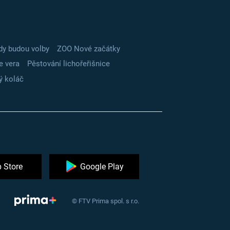
dy budou volby
ZOO Nové začátky
e vera
Pěstování lichořeřišnice
ý koláč
 Store
Google Play
© FTV Prima spol. s r.o.