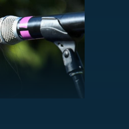
US
RSUS
ZE A