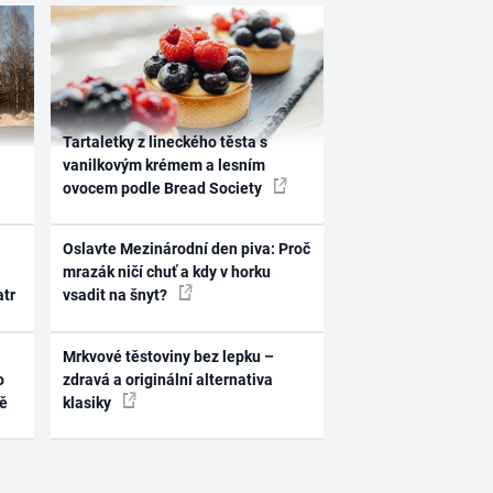
Tartaletky z lineckého těsta s
vanilkovým krémem a lesním
ovocem podle Bread Society
Oslavte Mezinárodní den piva: Proč
mrazák ničí chuť a kdy v horku
atr
vsadit na šnyt?
Mrkvové těstoviny bez lepku –
o
zdravá a originální alternativa
ně
klasiky