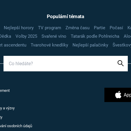
Populární témata
Nejlepší horory
TV program
Změna času
Partie
Počasí
K
Dědka
Volby 2025
Svařené víno
Tatarák podle Pohlreicha
Alo
t ascendentu
Tvarohové knedlíky
Nejlepší palačinky
Švestkov
ement
App
y a výzvy
ty
vání osobních údajů