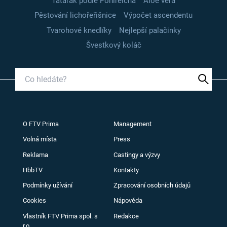
Tatarák podle Pohlreicha
Aloe vera
Pěstování lichořeřišnice
Výpočet ascendentu
Tvarohové knedlíky
Nejlepší palačinky
Švestkový koláč
O FTV Prima
Management
Volná místa
Press
Reklama
Castingy a výzvy
HbbTV
Kontakty
Podmínky užívání
Zpracování osobních údajů
Cookies
Nápověda
Vlastník FTV Prima spol. s
Redakce
r.o.