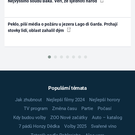
Nejvyššího soudu Baka. Věří, že sjednotí národ
Peklo, píší média o požáru u jezera Lago di Garda. Prchají
stovky lidí, oblast zahalil dým
Populární témata
Jak zhubnout
Nejlepší filmy 2024
Nejlepší horory
TV program
Změna času
Partie
Počasí
Kdy budou volby
ZOO Nové začátky
Auto – katalog
7 pádů Honzy Dědka
Volby 2025
Svařené víno