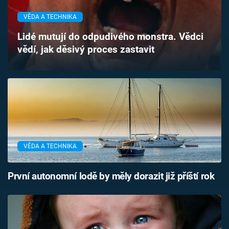
Časopis
VĚDA A TECHNIKA
Sledujte prima+
Lidé mutují do odpudivého monstra. Vědci
vědí, jak děsivý proces zastavit
Přihlášení
Sledujte nás
VĚDA A TECHNIKA
První autonomní lodě by měly dorazit již příští rok