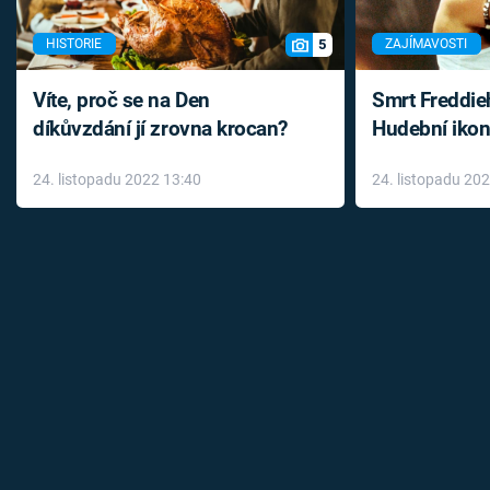
5
HISTORIE
ZAJÍMAVOSTI
Víte, proč se na Den
Smrt Freddie
díkůvzdání jí zrovna krocan?
Hudební ikon
až do konce 
24. listopadu 2022 13:40
24. listopadu 20
léky