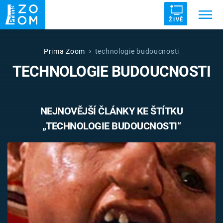
ŽIVĚ
Trendy:
ZRÁDCI
UFO
DRUHÁ SVĚTOVÁ VÁLKA
Prima Zoom
technologie budoucnosti
TECHNOLOGIE BUDOUCNOSTI
ZÁHADY
VETŘELCI DÁVNOVĚKU
NEJNOVĚJŠÍ ČLÁNKY KE ŠTÍTKU
„TECHNOLOGIE BUDOUCNOSTI“
Témata
Témata
Pořady
TV Program