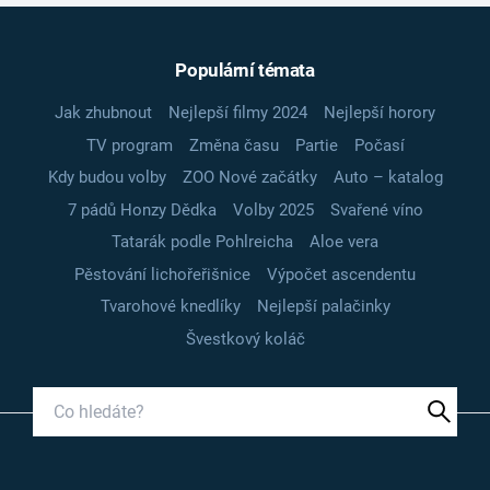
Populární témata
Jak zhubnout
Nejlepší filmy 2024
Nejlepší horory
TV program
Změna času
Partie
Počasí
Kdy budou volby
ZOO Nové začátky
Auto – katalog
7 pádů Honzy Dědka
Volby 2025
Svařené víno
Tatarák podle Pohlreicha
Aloe vera
Pěstování lichořeřišnice
Výpočet ascendentu
Tvarohové knedlíky
Nejlepší palačinky
Švestkový koláč