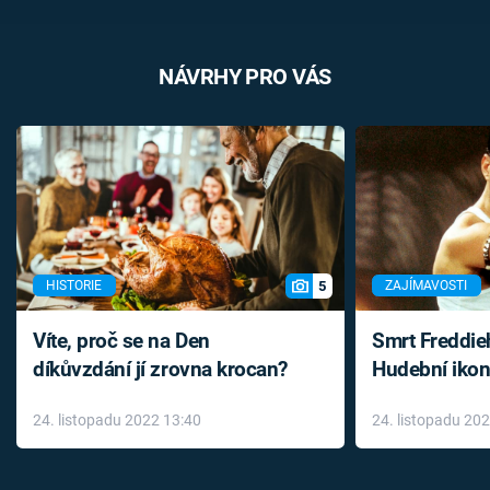
NÁVRHY PRO VÁS
5
HISTORIE
ZAJÍMAVOSTI
Víte, proč se na Den
Smrt Freddie
díkůvzdání jí zrovna krocan?
Hudební ikon
až do konce 
24. listopadu 2022 13:40
24. listopadu 20
léky