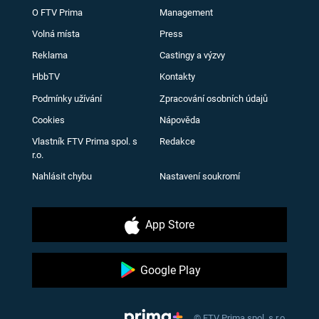
O FTV Prima
Management
Volná místa
Press
Reklama
Castingy a výzvy
HbbTV
Kontakty
Podmínky užívání
Zpracování osobních údajů
Cookies
Nápověda
Vlastník FTV Prima spol. s
Redakce
r.o.
Nahlásit chybu
Nastavení soukromí
App Store
Google Play
© FTV Prima spol. s r.o.