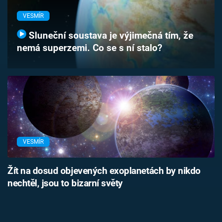
Časopis
VESMÍR
Sledujte prima+
Sluneční soustava je výjimečná tím, že
nemá superzemi. Co se s ní stalo?
Přihlášení
Sledujte nás
VESMÍR
Žít na dosud objevených exoplanetách by nikdo
nechtěl, jsou to bizarní světy