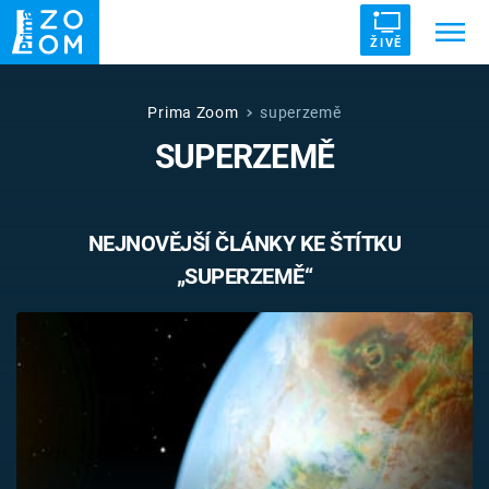
ŽIVĚ
Trendy:
ZRÁDCI
UFO
DRUHÁ SVĚTOVÁ VÁLKA
Prima Zoom
superzemě
SUPERZEMĚ
ZÁHADY
VETŘELCI DÁVNOVĚKU
NEJNOVĚJŠÍ ČLÁNKY KE ŠTÍTKU
„SUPERZEMĚ“
Témata
Témata
Pořady
TV Program