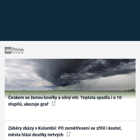
Českem se ženou bouřky a silný vítr. Teplota spadla i o 10
stupňů, ukazuje graf
Záběry zkázy v Kolumbii: Při zemětřesení se zřítil i kostel,
města hlásí desítky mrtvých