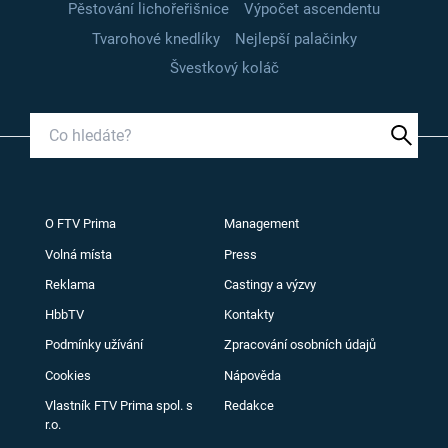
Pěstování lichořeřišnice
Výpočet ascendentu
Tvarohové knedlíky
Nejlepší palačinky
Švestkový koláč
O FTV Prima
Management
Volná místa
Press
Reklama
Castingy a výzvy
HbbTV
Kontakty
Podmínky užívání
Zpracování osobních údajů
Cookies
Nápověda
Vlastník FTV Prima spol. s
Redakce
r.o.