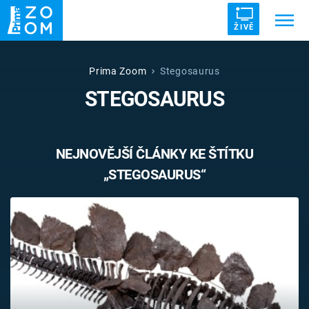
ŽIVĚ
Trendy:
ZRÁDCI
UFO
DRUHÁ SVĚTOVÁ VÁLKA
Prima Zoom
Stegosaurus
STEGOSAURUS
ZÁHADY
VETŘELCI DÁVNOVĚKU
NEJNOVĚJŠÍ ČLÁNKY KE ŠTÍTKU
„STEGOSAURUS“
Témata
Témata
Pořady
TV Program