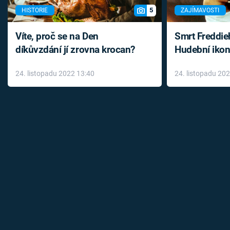
5
HISTORIE
ZAJÍMAVOSTI
Víte, proč se na Den
Smrt Freddie
díkůvzdání jí zrovna krocan?
Hudební ikon
až do konce 
24. listopadu 2022 13:40
24. listopadu 20
léky