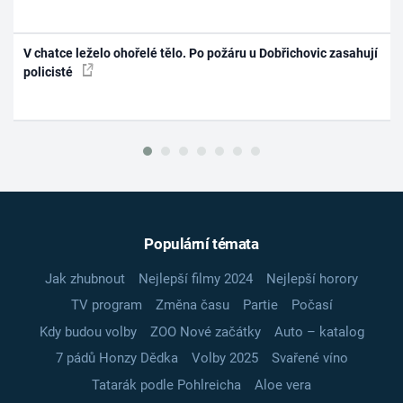
V chatce leželo ohořelé tělo. Po požáru u Dobřichovic zasahují
policisté
Populární témata
Jak zhubnout
Nejlepší filmy 2024
Nejlepší horory
TV program
Změna času
Partie
Počasí
Kdy budou volby
ZOO Nové začátky
Auto – katalog
7 pádů Honzy Dědka
Volby 2025
Svařené víno
Tatarák podle Pohlreicha
Aloe vera