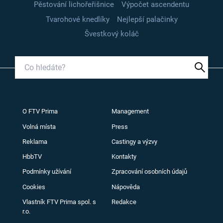
Pěstování lichořeřišnice
Výpočet ascendentu
Tvarohové knedlíky
Nejlepší palačinky
Švestkový koláč
O FTV Prima
Management
Volná místa
Press
Reklama
Castingy a výzvy
HbbTV
Kontakty
Podmínky užívání
Zpracování osobních údajů
Cookies
Nápověda
Vlastník FTV Prima spol. s
Redakce
r.o.