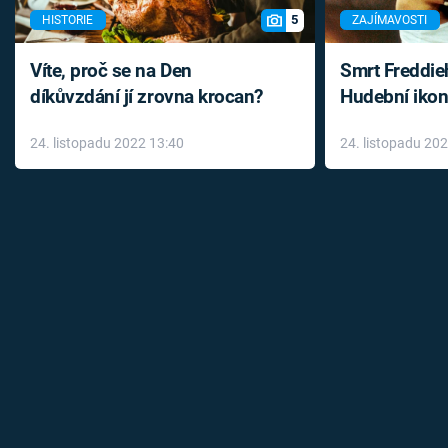
5
HISTORIE
ZAJÍMAVOSTI
Víte, proč se na Den
Smrt Freddie
díkůvzdání jí zrovna krocan?
Hudební ikon
až do konce 
24. listopadu 2022 13:40
24. listopadu 20
léky