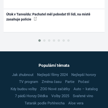
Útok v Tanvaldu: Pachatel měl pobodat tři lidi, na místě
zasahuje policie
Populární témata
Jak zhubnout
Nejlepší filmy 2024
Nejlepší horory
TV program
Změna času
Partie
Počasí
Kdy budou volby
ZOO Nové začátky
Auto – katalog
7 pádů Honzy Dědka
Volby 2025
Svařené víno
Tatarák podle Pohlreicha
Aloe vera