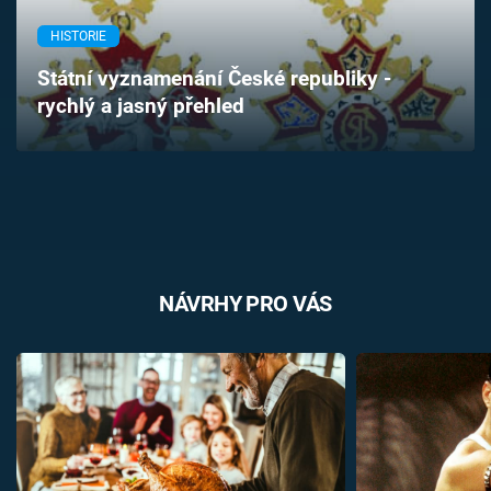
Časopis
HISTORIE
Sledujte prima+
Státní vyznamenání České republiky -
rychlý a jasný přehled
Přihlášení
Sledujte nás
NÁVRHY PRO VÁS