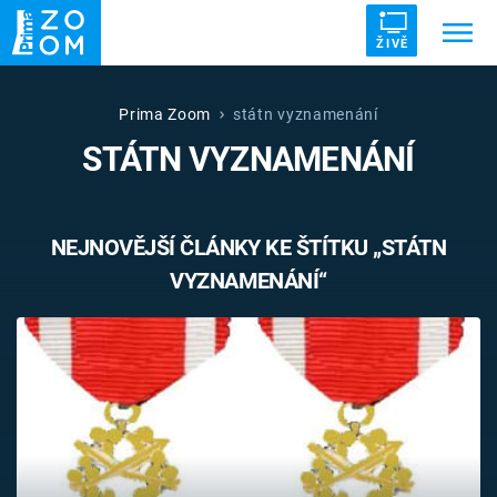
ŽIVĚ
Trendy:
ZRÁDCI
UFO
DRUHÁ SVĚTOVÁ VÁLKA
Prima Zoom
státn vyznamenání
STÁTN VYZNAMENÁNÍ
ZÁHADY
VETŘELCI DÁVNOVĚKU
NEJNOVĚJŠÍ ČLÁNKY KE ŠTÍTKU „STÁTN
VYZNAMENÁNÍ“
Témata
Témata
Pořady
TV Program