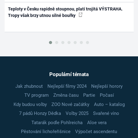
Teploty v Česku rapidně stoupnou, platí trojitá VÝSTRAHA.
Tropy však brzy utnou silné bouřky
Populární témata
Jak zhubnout
Nejlepší filmy 2024
Nejlepší horory
TV program
Změna času
Partie
Počasí
Kdy budou volby
ZOO Nové začátky
Auto – katalog
7 pádů Honzy Dědka
Volby 2025
Svařené víno
Tatarák podle Pohlreicha
Aloe vera
Pěstování lichořeřišnice
Výpočet ascendentu