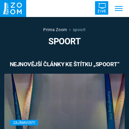
ŽIVĚ
Trendy:
ZRÁDCI
UFO
DRUHÁ SVĚTOVÁ VÁLKA
Prima Zoom
spoort
SPOORT
ZÁHADY
VETŘELCI DÁVNOVĚKU
NEJNOVĚJŠÍ ČLÁNKY KE ŠTÍTKU „SPOORT“
Témata
Témata
Pořady
TV Program
ZAJÍMAVOSTI