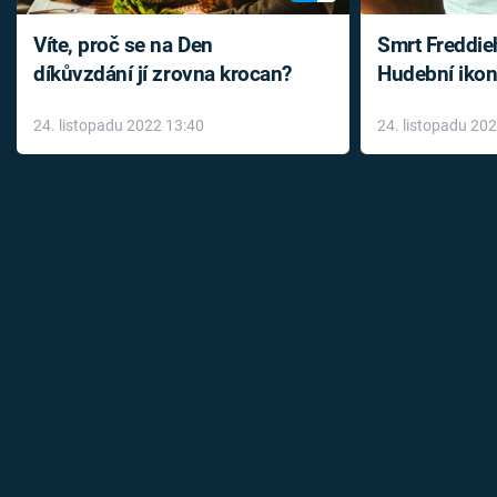
Víte, proč se na Den
Smrt Freddie
díkůvzdání jí zrovna krocan?
Hudební ikon
až do konce 
24. listopadu 2022 13:40
24. listopadu 20
léky