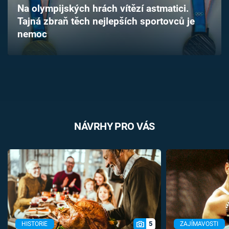
Na olympijských hrách vítězí astmatici.
Časopis
Tajná zbraň těch nejlepších sportovců je
nemoc
Sledujte prima+
Přihlášení
Sledujte nás
NÁVRHY PRO VÁS
5
HISTORIE
ZAJÍMAVOSTI