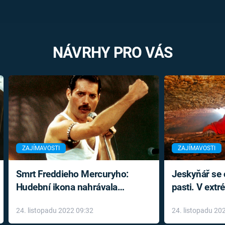
NÁVRHY PRO VÁS
ZAJÍMAVOSTI
ZAJÍMAVOSTI
Smrt Freddieho Mercuryho:
Jeskyňář se c
Hudební ikona nahrávala
pasti. V ext
až do konce života a odmítala
prožil noční
24. listopadu 2022 09:32
24. listopadu 20
léky
klaustrofobi