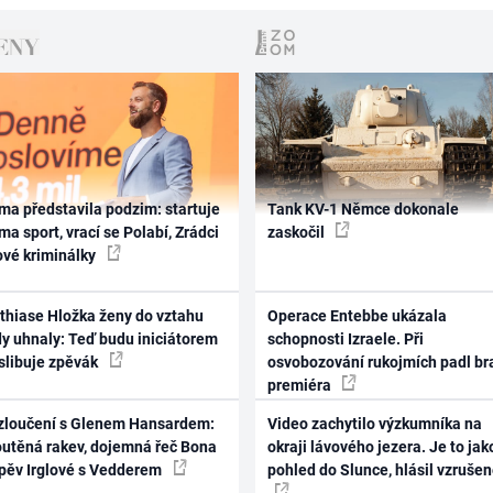
ma představila podzim: startuje
Tank KV-1 Němce dokonale
ma sport, vrací se Polabí, Zrádci
zaskočil
ové kriminálky
thiase Hložka ženy do vztahu
Operace Entebbe ukázala
dy uhnaly: Teď budu iniciátorem
schopnosti Izraele. Při
 slibuje zpěvák
osvobozování rukojmích padl br
premiéra
zloučení s Glenem Hansardem:
Video zachytilo výzkumníka na
outěná rakev, dojemná řeč Bona
okraji lávového jezera. Je to jak
zpěv Irglové s Vedderem
pohled do Slunce, hlásil vzruše