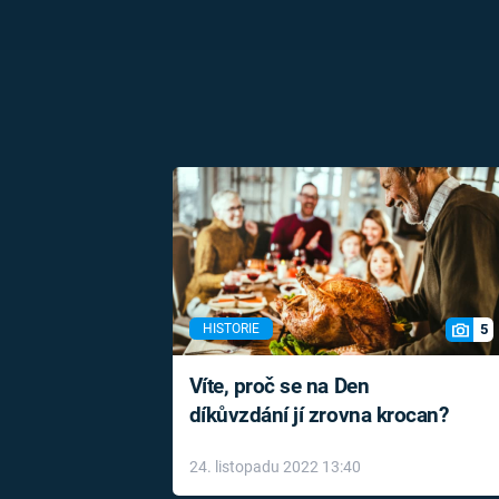
5
HISTORIE
Víte, proč se na Den
díkůvzdání jí zrovna krocan?
24. listopadu 2022 13:40