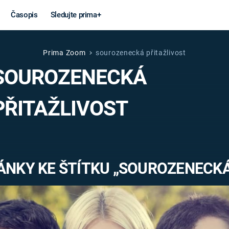
Časopis
Sledujte prima+
Prima Zoom
sourozenecká přitažlivost
Věda a
Války
SOUROZENECKÁ
technika
STUDENÁ V
PŘITAŽLIVOST
KORONAVIRUS
VÁLKA VE
VIETNAMU
VESMÍR
VÁLEČNÉ FI
MARS
SERIÁLY
ÁNKY KE ŠTÍTKU „SOUROZENECKÁ
Záhady a
Zajímav
konspirace