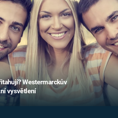
FILMY VERS
REALITA
UFO A
MIMOZEMŠŤANÉ
HORORY VE
REALITA
UTAJENÉ PŘÍBĚHY
ČESKÝCH DĚJIN
OPTICKÉ ILU
KLAMY
ALTERNATIVNÍ
HISTORIE
řitahují? Westermarckův
ní vysvětlení