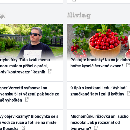
rtyho frky: Táta kvůli mému
Pěstujte brusinky! Na co je dobr
oru málem přišel o práci,
hořce kyselé červené ovoce?
práví kontroverzní Řezník
per Vercetti vyfasoval na
9 tipů s kostkami ledu: Vyhladí
vensku 5 let vězení, pak bude ze
zmačkané šaty i zalijí květiny
mě vyhoštěn
vý objev Kazmy? Blondýnka se s
Muchomůrku růžovku ani sucho
 vodí za ruce a fotí se na místě
nezdolá! Jak ji rozeznat od
ko Rosecká
tygrované?