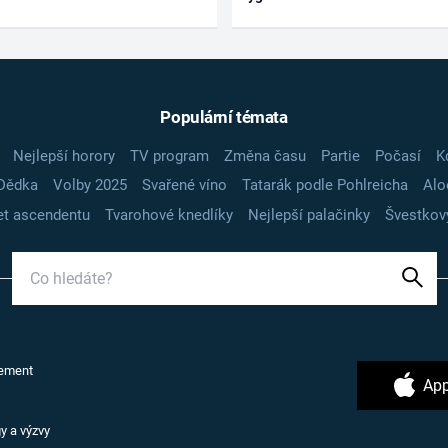
Populární témata
Nejlepší horory
TV program
Změna času
Partie
Počasí
K
Dědka
Volby 2025
Svařené víno
Tatarák podle Pohlreicha
Alo
t ascendentu
Tvarohové knedlíky
Nejlepší palačinky
Švestkov
ement
App
y a výzvy