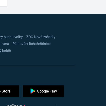
dy budou volby
ZOO Nové začátky
e vera
Pěstování lichořeřišnice
ý koláč
 Store
Google Play