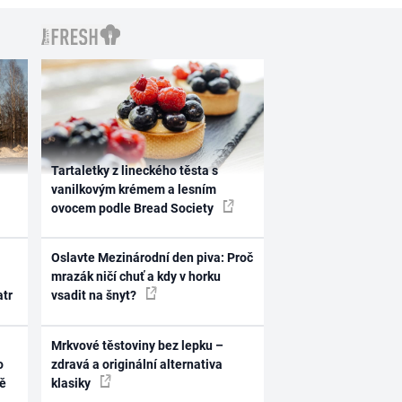
Tartaletky z lineckého těsta s
vanilkovým krémem a lesním
ovocem podle Bread Society
Oslavte Mezinárodní den piva: Proč
mrazák ničí chuť a kdy v horku
atr
vsadit na šnyt?
Mrkvové těstoviny bez lepku –
o
zdravá a originální alternativa
ně
klasiky