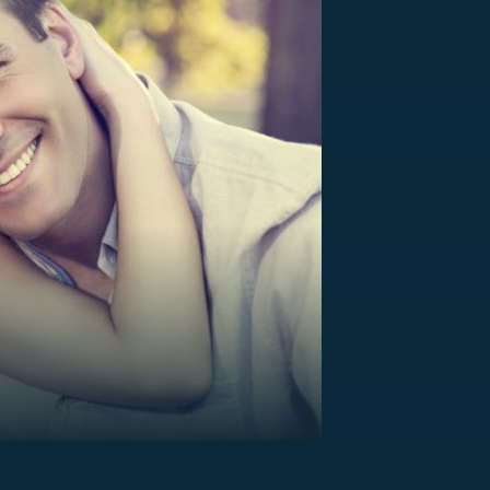
US
RSUS
ZE A