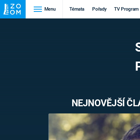
Menu
Témata
Pořady
TV Program
Cestování
Historie
HRADY A ZÁMKY
VIKINGOVÉ
HEDVÁBNÁ STEZKA
EPIDEMIE A
PANDEMIE
PŘÍRODA
STAROVĚKÝ EGYPT
NEJNOVĚJŠÍ ČL
Druhá
Výročí
světová válka