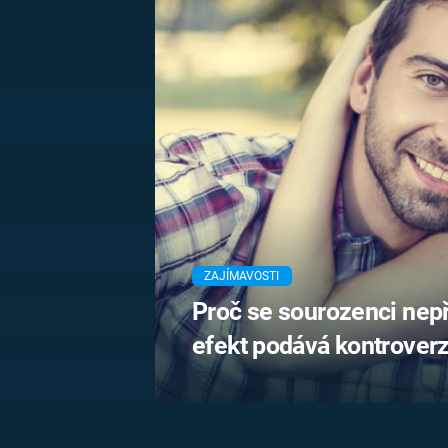
MARIE TEREZIE
ADOLF HITLER
NAPOLEON
BONAPARTE
ATENTÁT NA
REINHARDA
BRITSKÁ
HEYDRICHA
KRÁLOVSKÁ
RODINA
PRVNÍ SVĚTOVÁ
VÁLKA
ZAJÍMAVOSTI
Proč se sourozenci nep
efekt podává kontroverz