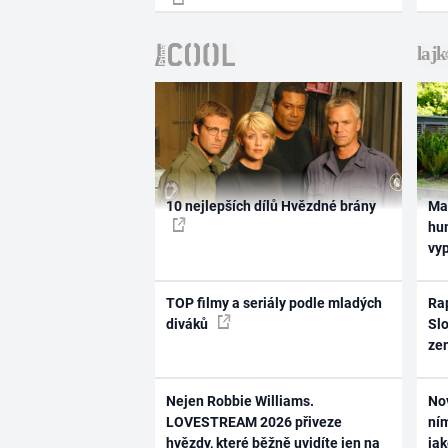
10 nejlepších dílů Hvězdné brány
Ma
hum
vy
TOP filmy a seriály podle mladých
Rap
diváků
Slo
ze
Nejen Robbie Williams.
No
LOVESTREAM 2026 přiveze
ním
hvězdy, které běžně uvidíte jen na
ja