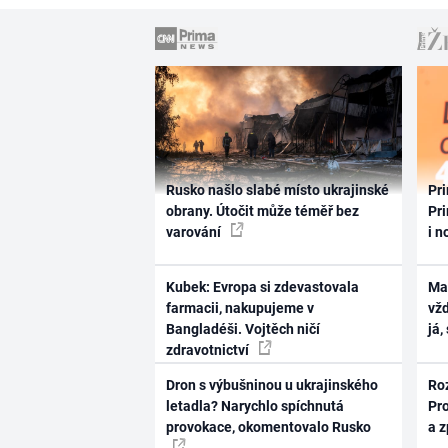
Rusko našlo slabé místo ukrajinské
Pri
obrany. Útočit může téměř bez
Pri
varování
i n
Kubek: Evropa si zdevastovala
Ma
farmacii, nakupujeme v
vž
Bangladéši. Vojtěch ničí
já,
zdravotnictví
Dron s výbušninou u ukrajinského
Ro
letadla? Narychlo spíchnutá
Pr
provokace, okomentovalo Rusko
a 