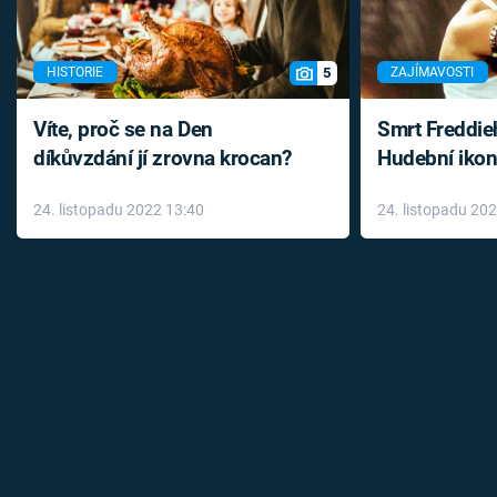
5
HISTORIE
ZAJÍMAVOSTI
Víte, proč se na Den
Smrt Freddie
díkůvzdání jí zrovna krocan?
Hudební ikon
až do konce 
24. listopadu 2022 13:40
24. listopadu 20
léky