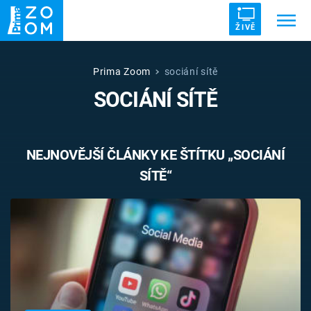
ŽIVĚ
Trendy:
ZRÁDCI
UFO
DRUHÁ SVĚTOVÁ VÁLKA
Prima Zoom
sociání sítě
SOCIÁNÍ SÍTĚ
ZÁHADY
VETŘELCI DÁVNOVĚKU
NEJNOVĚJŠÍ ČLÁNKY KE ŠTÍTKU „SOCIÁNÍ
SÍTĚ“
Témata
Témata
Pořady
TV Program