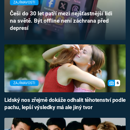
ZAJÍMAVOSTI
Časopis
Češi do 30 let patří mezi nejšťastnější lidi
Sledujte prima+
na světě. Být offline není záchrana před
depresí
Přihlášení
Sledujte nás
6
ZAJÍMAVOSTI
Lidský nos zřejmě dokáže odhalit těhotenství podle
pachu, lepší výsledky má ale jiný tvor