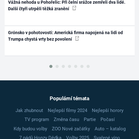
Vážná nehoda u Pohořelic: Při čelní srážce zemřeli dva lidé.
Další čtyři utrpěli těžká zranění
Grónsko v pohotovosti: Americká firma napojená na lidi od
Trumpa chystá vrty bez povolení
Populární témata
Jak zhubnout
Nejlepší filmy 2024
Nejlepší horory
TV program
Změna času
Partie
Počasí
Kdy budou volby
ZOO Nové začátky
Auto – katalog
7 pádů Honzy Dědka
Volby 2025
Svařené víno