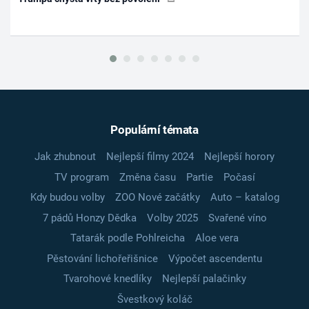
Populární témata
Jak zhubnout
Nejlepší filmy 2024
Nejlepší horory
TV program
Změna času
Partie
Počasí
Kdy budou volby
ZOO Nové začátky
Auto – katalog
7 pádů Honzy Dědka
Volby 2025
Svařené víno
Tatarák podle Pohlreicha
Aloe vera
Pěstování lichořeřišnice
Výpočet ascendentu
Tvarohové knedlíky
Nejlepší palačinky
Švestkový koláč