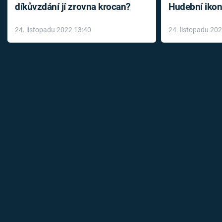
díkůvzdání jí zrovna krocan?
Hudební ikon
až do konce 
24. listopadu 2022 13:40
24. listopadu 20
léky