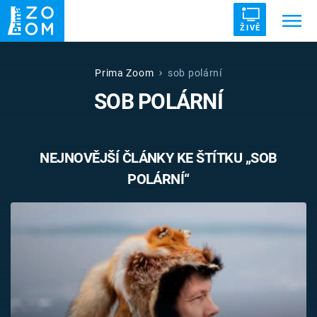
ŽIVĚ
Trendy:
ZRÁDCI
UFO
DRUHÁ SVĚTOVÁ VÁLKA
Prima Zoom
sob polární
SOB POLÁRNÍ
ZÁHADY
VETŘELCI DÁVNOVĚKU
NEJNOVĚJŠÍ ČLÁNKY KE ŠTÍTKU „SOB
POLÁRNÍ“
Témata
Témata
Pořady
TV Program