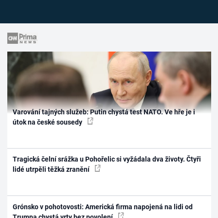
Varování tajných služeb: Putin chystá test NATO. Ve hře je i
útok na české sousedy
Tragická čelní srážka u Pohořelic si vyžádala dva životy. Čtyři
lidé utrpěli těžká zranění
Grónsko v pohotovosti: Americká firma napojená na lidi od
Trumpa chystá vrty bez povolení