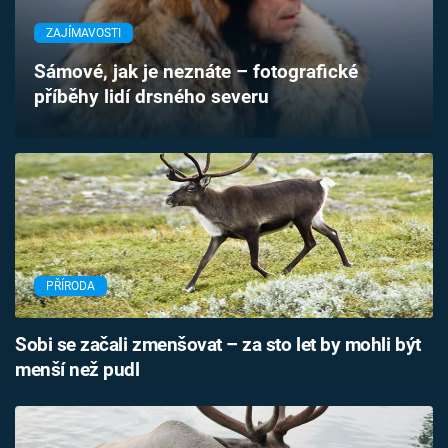
Časopis
ZAJÍMAVOSTI
Sledujte prima+
Sámové, jak je neznáte – fotografické
příběhy lidí drsného severu
Přihlášení
Sledujte nás
PŘÍRODA
Sobi se začali zmenšovat – za sto let by mohli být
menší než pudl