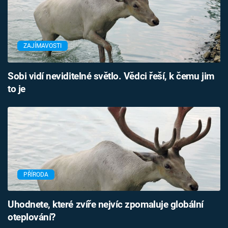
ZAJÍMAVOSTI
Sobi vidí neviditelné světlo. Vědci řeší, k čemu jim
to je
PŘÍRODA
Uhodnete, které zvíře nejvíc zpomaluje globální
oteplování?