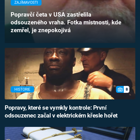
ZAJÍMAVOSTI
Časopis
Popravčí četa v USA zastřelila
Sledujte prima+
odsouzeného vraha. Fotka místnosti, kde
zemřel, je znepokojivá
Přihlášení
Sledujte nás
8
HISTORIE
Popravy, které se vymkly kontrole: První
odsouzenec začal v elektrickém křesle hořet