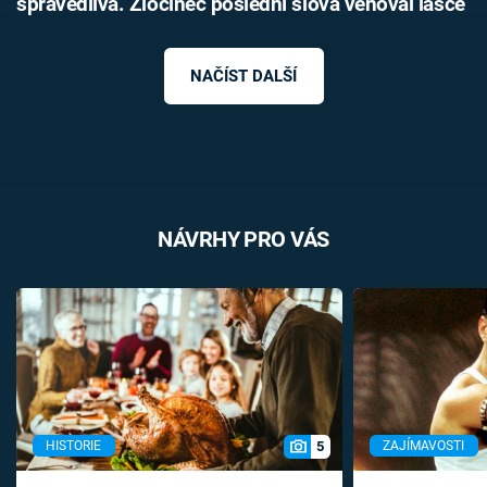
spravedlivá. Zločinec poslední slova věnoval lásce
NAČÍST DALŠÍ
NÁVRHY PRO VÁS
5
HISTORIE
ZAJÍMAVOSTI