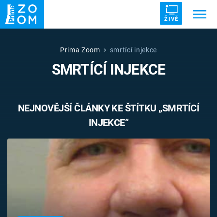
ŽIVĚ
Trendy:
ZRÁDCI
UFO
DRUHÁ SVĚTOVÁ VÁLKA
Prima Zoom
smrtící injekce
SMRTÍCÍ INJEKCE
ZÁHADY
VETŘELCI DÁVNOVĚKU
NEJNOVĚJŠÍ ČLÁNKY KE ŠTÍTKU „SMRTÍCÍ
INJEKCE“
Témata
Témata
Pořady
TV Program