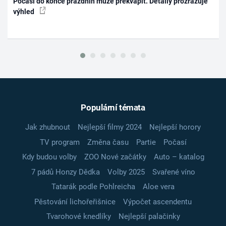
Počasí do konce prázdnin může překvapit. Detaily prozrazuje
výhled
Populární témata
Jak zhubnout
Nejlepší filmy 2024
Nejlepší horory
TV program
Změna času
Partie
Počasí
Kdy budou volby
ZOO Nové začátky
Auto – katalog
7 pádů Honzy Dědka
Volby 2025
Svařené víno
Tatarák podle Pohlreicha
Aloe vera
Pěstování lichořeřišnice
Výpočet ascendentu
Tvarohové knedlíky
Nejlepší palačinky