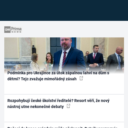
Podmínka pro Ukrajince za útok zápalnou lahví na dům s
dětmi? Tejc zvažuje mimořádný zásah
Rozpohybují české školství ředitelé? Resort věří, že nový
nástroj utne nekonečné debaty