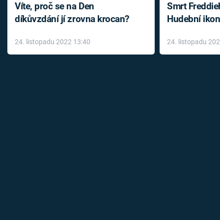
Víte, proč se na Den
Smrt Freddie
díkůvzdání jí zrovna krocan?
Hudební ikon
až do konce 
24. listopadu 2022 13:40
24. listopadu 20
léky