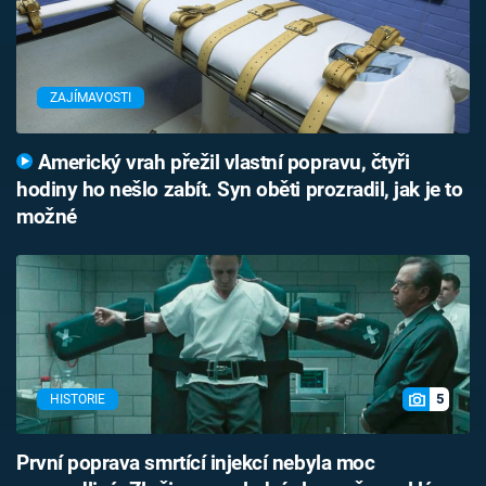
ZAJÍMAVOSTI
Americký vrah přežil vlastní popravu, čtyři
hodiny ho nešlo zabít. Syn oběti prozradil, jak je to
možné
5
HISTORIE
První poprava smrtící injekcí nebyla moc