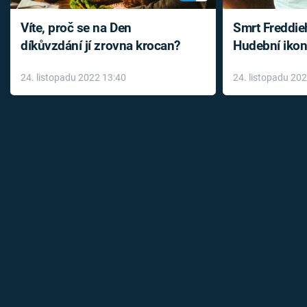
Víte, proč se na Den
Smrt Freddie
díkůvzdání jí zrovna krocan?
Hudební ikon
až do konce 
24. listopadu 2022 13:40
24. listopadu 20
léky