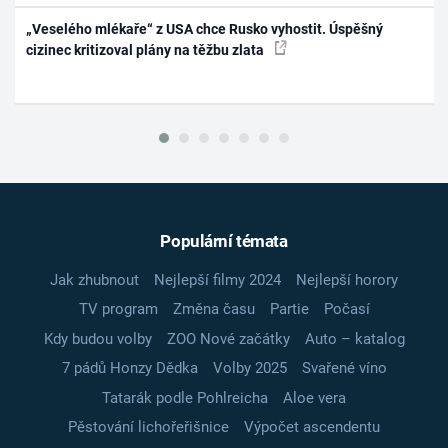
„Veselého mlékaře“ z USA chce Rusko vyhostit. Úspěšný
cizinec kritizoval plány na těžbu zlata
Populární témata
Jak zhubnout
Nejlepší filmy 2024
Nejlepší horory
TV program
Změna času
Partie
Počasí
Kdy budou volby
ZOO Nové začátky
Auto – katalog
7 pádů Honzy Dědka
Volby 2025
Svařené víno
Tatarák podle Pohlreicha
Aloe vera
Pěstování lichořeřišnice
Výpočet ascendentu