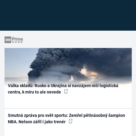
Válka skladů: Rusko a Ukrajina si navzájem ničí logistická
centra, k míru to ale nevede
Smutná zpráva pro svět sportu: Zemřel pětinásobný šampion
NBA. Nelson zářil i jako trenér