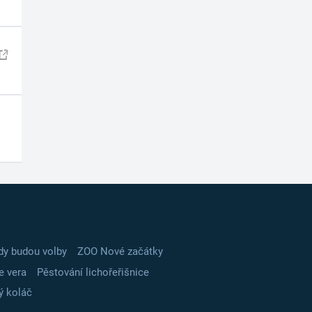
dy budou volby
ZOO Nové začátky
e vera
Pěstování lichořeřišnice
ý koláč