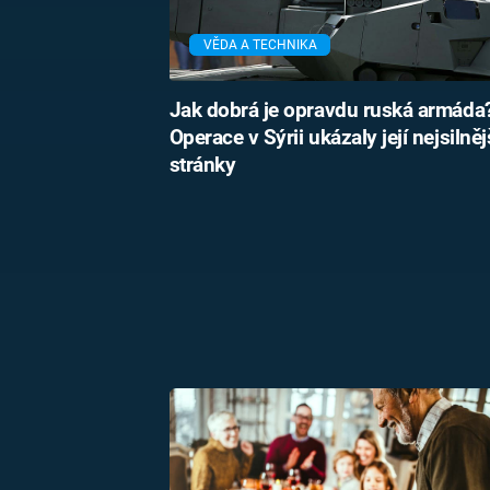
VĚDA A TECHNIKA
Jak dobrá je opravdu ruská armáda
Operace v Sýrii ukázaly její nejsilněj
stránky