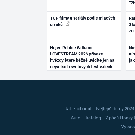
vy
TOP filmy a seriály podle mladých
Rap
diváků
Slo
ze
Nejen Robbie Williams.
No
LOVESTREAM 2026 přiveze
ním
hvězdy, které běžně uvidíte jen na
ja
největších světových festivalech
Jak zhubnout
Nejlepší filmy 2024
Auto – katalog
7 pádů Honzy 
Výpoče