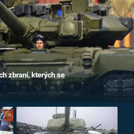
FILMY VERS
REALITA
UFO A
MIMOZEMŠŤANÉ
HORORY VE
REALITA
UTAJENÉ PŘÍBĚHY
ČESKÝCH DĚJIN
OPTICKÉ ILU
KLAMY
ALTERNATIVNÍ
HISTORIE
h zbraní, kterých se