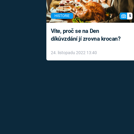
5
HISTORIE
Víte, proč se na Den
díkůvzdání jí zrovna krocan?
24. listopadu 2022 13:40