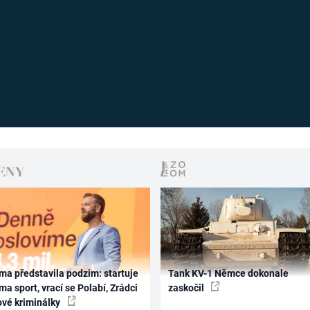
ma představila podzim: startuje
Tank KV-1 Němce dokonale
ma sport, vrací se Polabí, Zrádci
zaskočil
ové kriminálky