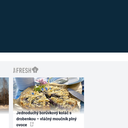
Jednoduchý borůvkový koláč s
drobenkou – vláčný moučník plný
ovoce