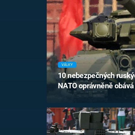
MARIE TEREZIE
ADOLF HITLER
NAPOLEON
BONAPARTE
ATENTÁT NA
REINHARDA
BRITSKÁ
HEYDRICHA
KRÁLOVSKÁ
RODINA
PRVNÍ SVĚTOVÁ
VÁLKA
VÁLKY
10 nebezpečných ruskýc
NATO oprávněně obává