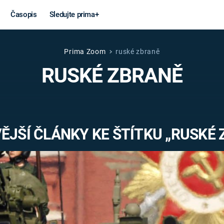
Časopis
Sledujte prima+
Prima Zoom
ruské zbraně
Věda a
Války
RUSKÉ ZBRANĚ
technika
STUDENÁ V
KORONAVIRUS
VÁLKA VE
VIETNAMU
VESMÍR
ĚJŠÍ ČLÁNKY KE ŠTÍTKU „RUSKÉ 
VÁLEČNÉ FI
MARS
SERIÁLY
Záhady a
Zajímav
konspirace