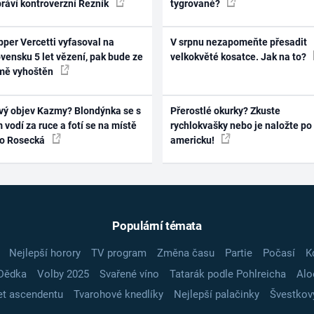
práví kontroverzní Řezník
tygrované?
per Vercetti vyfasoval na
V srpnu nezapomeňte přesadit
vensku 5 let vězení, pak bude ze
velkokvěté kosatce. Jak na to?
mě vyhoštěn
vý objev Kazmy? Blondýnka se s
Přerostlé okurky? Zkuste
 vodí za ruce a fotí se na místě
rychlokvašky nebo je naložte po
ko Rosecká
americku!
Populární témata
Nejlepší horory
TV program
Změna času
Partie
Počasí
K
Dědka
Volby 2025
Svařené víno
Tatarák podle Pohlreicha
Alo
t ascendentu
Tvarohové knedlíky
Nejlepší palačinky
Švestkov