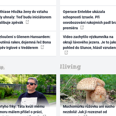
thiase Hložka ženy do vztahu
Operace Entebbe ukázala
dy uhnaly: Teď budu iniciátorem
schopnosti Izraele. Při
 slibuje zpěvák
osvobozování rukojmích padl br
premiéra
zloučení s Glenem Hansardem:
Video zachytilo výzkumníka na
outěná rakev, dojemná řeč Bona
okraji lávového jezera. Je to jak
zpěv Irglové s Vedderem
pohled do Slunce, hlásil vzruše
rtyho frky: Táta kvůli mému
Muchomůrku růžovku ani sucho
oru málem přišel o práci,
nezdolá! Jak ji rozeznat od