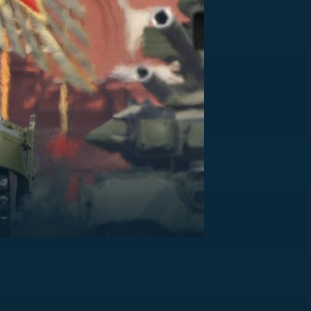
US
RSUS
ZE A