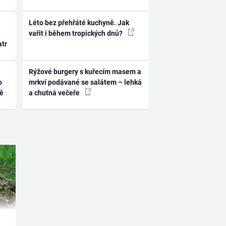
Léto bez přehřáté kuchyně. Jak
vařit i během tropických dnů?
atr
Rýžové burgery s kuřecím masem a
o
mrkví podávané se salátem – lehká
ně
a chutná večeře