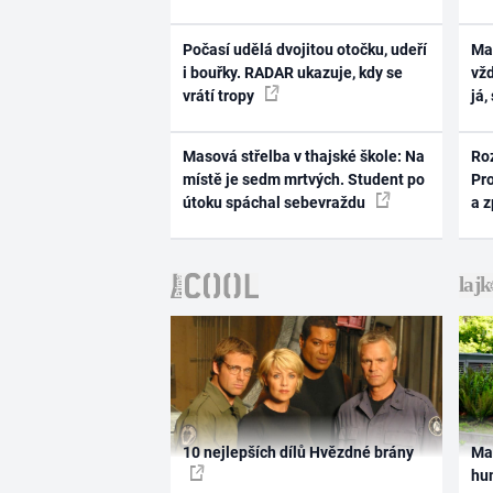
Počasí udělá dvojitou otočku, udeří
Ma
i bouřky. RADAR ukazuje, kdy se
vž
vrátí tropy
já,
Masová střelba v thajské škole: Na
Ro
místě je sedm mrtvých. Student po
Pr
útoku spáchal sebevraždu
a 
10 nejlepších dílů Hvězdné brány
Ma
hum