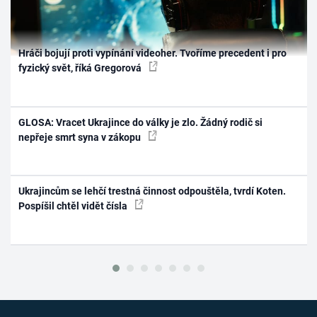
Hráči bojují proti vypínání videoher. Tvoříme precedent i pro
fyzický svět, říká Gregorová
GLOSA: Vracet Ukrajince do války je zlo. Žádný rodič si
nepřeje smrt syna v zákopu
Ukrajincům se lehčí trestná činnost odpouštěla, tvrdí Koten.
Pospíšil chtěl vidět čísla