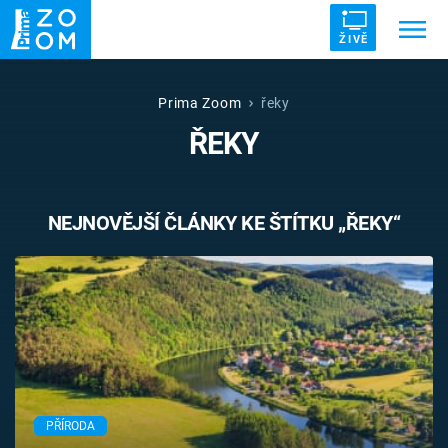
ŽIVĚ
Trendy:
ZRÁDCI
UFO
DRUHÁ SVĚTOVÁ VÁLKA
Prima Zoom
řeky
ŘEKY
ZÁHADY
VETŘELCI DÁVNOVĚKU
NEJNOVĚJŠÍ ČLÁNKY KE ŠTÍTKU „ŘEKY“
Témata
Témata
Pořady
TV Program
PŘÍRODA