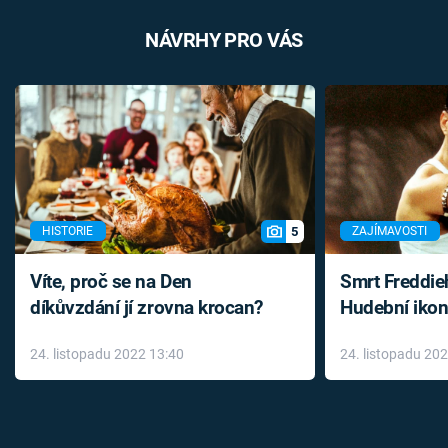
NÁVRHY PRO VÁS
5
HISTORIE
ZAJÍMAVOSTI
Víte, proč se na Den
Smrt Freddie
díkůvzdání jí zrovna krocan?
Hudební ikon
až do konce 
24. listopadu 2022 13:40
24. listopadu 20
léky