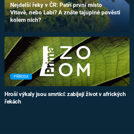
Nejdelší řeky v ČR: Patří první místo
Časopis
Vltavě, nebo Labi? A znáte tajuplné pověsti
kolem nich?
Sledujte prima+
Přihlášení
Sledujte nás
PŘÍRODA
Hroší výkaly jsou smrtící: zabíjejí život v afrických
řekách