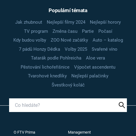
Populární témata
Jak zhubnout
Nejlepší filmy 2024
Nejlepší horory
TV program
Změna času
Partie
Počasí
Kdy budou volby
ZOO Nové začátky
Auto – katalog
7 pádů Honzy Dědka
Volby 2025
Svařené víno
Tatarák podle Pohlreicha
Aloe vera
Pěstování lichořeřišnice
Výpočet ascendentu
Tvarohové knedlíky
Nejlepší palačinky
Švestkový koláč
O FTV Prima
Management