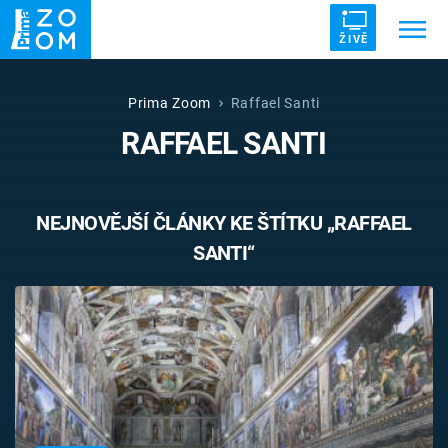
ŽIVĚ
Trendy:
ZRÁDCI
UFO
DRUHÁ SVĚTOVÁ VÁLKA
Prima Zoom
Raffael Santi
RAFFAEL SANTI
ZÁHADY
VETŘELCI DÁVNOVĚKU
NEJNOVĚJŠÍ ČLÁNKY KE ŠTÍTKU „RAFFAEL
SANTI“
Témata
Témata
Pořady
TV Program