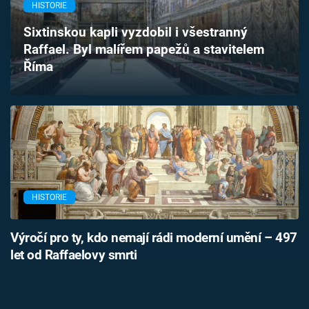
HISTORIE
Časopis
Sixtinskou kapli vyzdobil i všestranný
Sledujte prima+
Raffael. Byl malířem papežů a stavitelem
Říma
Přihlášení
Sledujte nás
HISTORIE
Výročí pro ty, kdo nemají rádi moderní umění – 497
let od Raffaelovy smrti