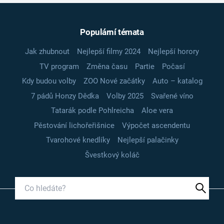
Populární témata
Jak zhubnout
Nejlepší filmy 2024
Nejlepší horory
TV program
Změna času
Partie
Počasí
Kdy budou volby
ZOO Nové začátky
Auto – katalog
7 pádů Honzy Dědka
Volby 2025
Svařené víno
Tatarák podle Pohlreicha
Aloe vera
Pěstování lichořeřišnice
Výpočet ascendentu
Tvarohové knedlíky
Nejlepší palačinky
Švestkový koláč