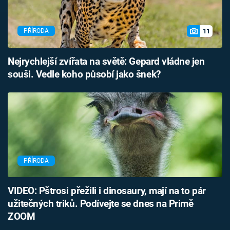
11
PŘÍRODA
Nejrychlejší zvířata na světě: Gepard vládne jen
souši. Vedle koho působí jako šnek?
PŘÍRODA
VIDEO: Pštrosi přežili i dinosaury, mají na to pár
užitečných triků. Podívejte se dnes na Primě
ZOOM