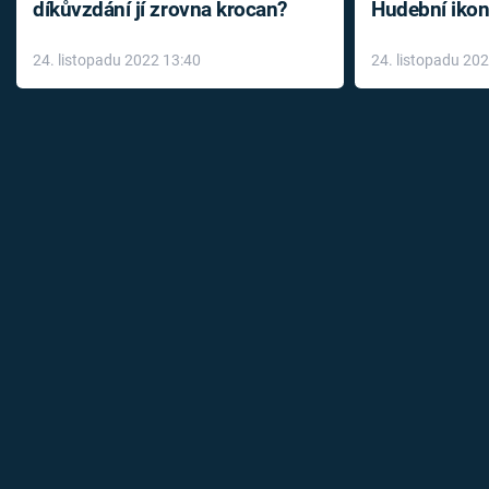
díkůvzdání jí zrovna krocan?
Hudební ikon
až do konce 
24. listopadu 2022 13:40
24. listopadu 20
léky