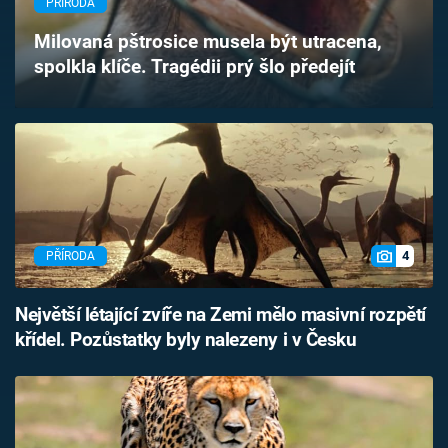
PŘÍRODA
Časopis
Milovaná pštrosice musela být utracena,
spolkla klíče. Tragédii prý šlo předejít
Sledujte prima+
Přihlášení
Sledujte nás
4
PŘÍRODA
Největší létající zvíře na Zemi mělo masivní rozpětí
křídel. Pozůstatky byly nalezeny i v Česku