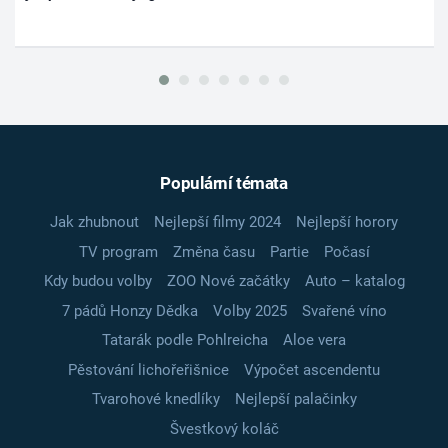
Populární témata
Jak zhubnout
Nejlepší filmy 2024
Nejlepší horory
TV program
Změna času
Partie
Počasí
Kdy budou volby
ZOO Nové začátky
Auto – katalog
7 pádů Honzy Dědka
Volby 2025
Svařené víno
Tatarák podle Pohlreicha
Aloe vera
Pěstování lichořeřišnice
Výpočet ascendentu
Tvarohové knedlíky
Nejlepší palačinky
Švestkový koláč