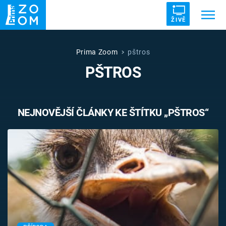
ŽIVĚ
Trendy:
ZRÁDCI
UFO
DRUHÁ SVĚTOVÁ VÁLKA
Prima Zoom
pštros
PŠTROS
ZÁHADY
VETŘELCI DÁVNOVĚKU
NEJNOVĚJŠÍ ČLÁNKY KE ŠTÍTKU „PŠTROS“
Témata
Témata
Pořady
TV Program