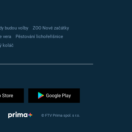
dy budou volby
ZOO Nové začátky
e vera
Pěstování lichořeřišnice
ý koláč
 Store
Google Play
© FTV Prima spol. s r.o.