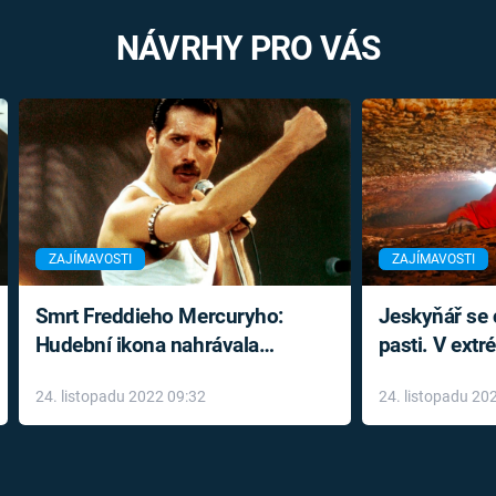
NÁVRHY PRO VÁS
ZAJÍMAVOSTI
ZAJÍMAVOSTI
Smrt Freddieho Mercuryho:
Jeskyňář se c
Hudební ikona nahrávala
pasti. V ext
až do konce života a odmítala
prožil noční
24. listopadu 2022 09:32
24. listopadu 20
léky
klaustrofobi