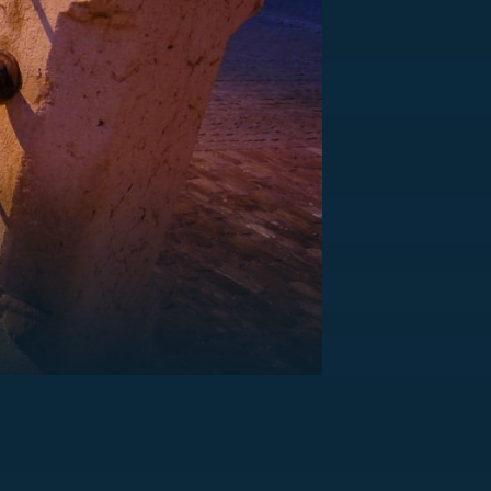
US
RSUS
ZE A