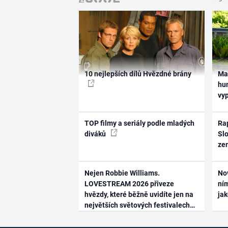
10 nejlepších dílů Hvězdné brány
Ma
hum
vy
TOP filmy a seriály podle mladých
Rap
diváků
Slo
ze
Nejen Robbie Williams.
No
LOVESTREAM 2026 přiveze
ním
hvězdy, které běžně uvidíte jen na
ja
největších světových festivalech