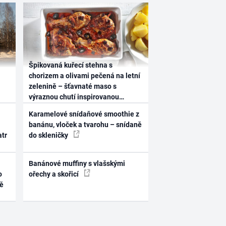
Špikovaná kuřecí stehna s
chorizem a olivami pečená na letní
zelenině – šťavnaté maso s
výraznou chutí inspirovanou
Španělskem
Karamelové snídaňové smoothie z
banánu, vloček a tvarohu – snídaně
atr
do skleničky
Banánové muffiny s vlašskými
o
ořechy a skořicí
ně