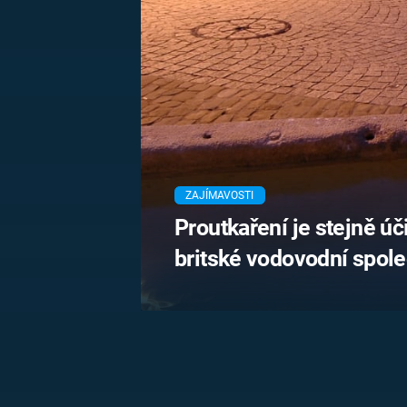
MARIE TEREZIE
ADOLF HITLER
NAPOLEON
BONAPARTE
ATENTÁT NA
REINHARDA
BRITSKÁ
HEYDRICHA
KRÁLOVSKÁ
RODINA
PRVNÍ SVĚTOVÁ
VÁLKA
ZAJÍMAVOSTI
Proutkaření je stejně úči
britské vodovodní spole