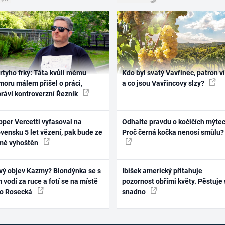
rtyho frky: Táta kvůli mému
Kdo byl svatý Vavřinec, patron v
oru málem přišel o práci,
a co jsou Vavřincovy slzy?
práví kontroverzní Řezník
per Vercetti vyfasoval na
Odhalte pravdu o kočičích mýtec
vensku 5 let vězení, pak bude ze
Proč černá kočka nenosí smůlu?
mě vyhoštěn
vý objev Kazmy? Blondýnka se s
Ibišek americký přitahuje
 vodí za ruce a fotí se na místě
pozornost obřími květy. Pěstuje 
ko Rosecká
snadno