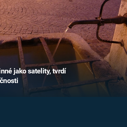
FILMY VERS
REALITA
UFO A
MIMOZEMŠŤANÉ
HORORY VE
REALITA
UTAJENÉ PŘÍBĚHY
ČESKÝCH DĚJIN
OPTICKÉ ILU
KLAMY
ALTERNATIVNÍ
HISTORIE
nné jako satelity, tvrdí
čnosti