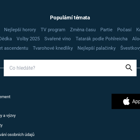
Populární témata
Nejlepší horory
TV program
Změna času
Partie
Počasí
K
Dědka
Volby 2025
Svařené víno
Tatarák podle Pohlreicha
Alo
t ascendentu
Tvarohové knedlíky
Nejlepší palačinky
Švestkov
ement
App
y a výzvy
ty
vání osobních údajů