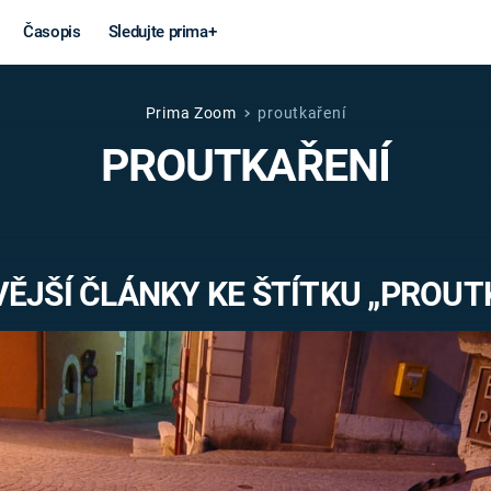
Časopis
Sledujte prima+
Prima Zoom
proutkaření
Věda a
Války
PROUTKAŘENÍ
technika
STUDENÁ V
KORONAVIRUS
VÁLKA VE
VIETNAMU
VESMÍR
ĚJŠÍ ČLÁNKY KE ŠTÍTKU „PROUT
VÁLEČNÉ FI
MARS
SERIÁLY
Záhady a
Zajímav
konspirace