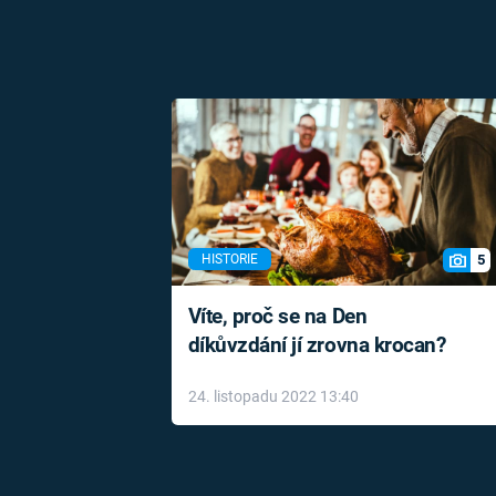
5
HISTORIE
Víte, proč se na Den
díkůvzdání jí zrovna krocan?
24. listopadu 2022 13:40