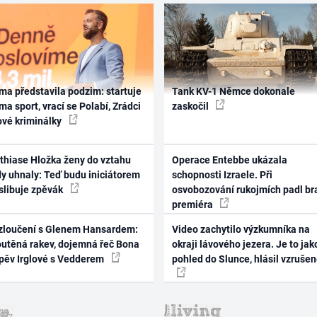
ma představila podzim: startuje
Tank KV-1 Němce dokonale
ma sport, vrací se Polabí, Zrádci
zaskočil
ové kriminálky
thiase Hložka ženy do vztahu
Operace Entebbe ukázala
dy uhnaly: Teď budu iniciátorem
schopnosti Izraele. Při
 slibuje zpěvák
osvobozování rukojmích padl br
premiéra
zloučení s Glenem Hansardem:
Video zachytilo výzkumníka na
outěná rakev, dojemná řeč Bona
okraji lávového jezera. Je to jak
zpěv Irglové s Vedderem
pohled do Slunce, hlásil vzruše