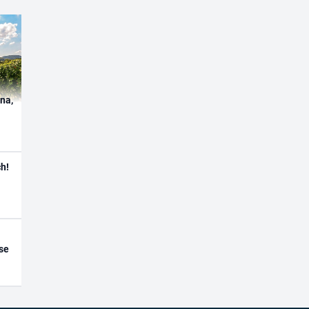
ína,
h!
se