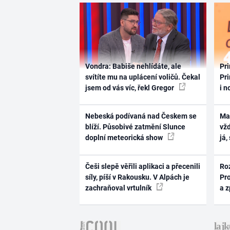
Vondra: Babiše nehlídáte, ale
Pri
svítíte mu na uplácení voličů. Čekal
Pri
jsem od vás víc, řekl Gregor
i n
Nebeská podívaná nad Českem se
Ma
blíží. Působivé zatmění Slunce
vž
doplní meteorická show
já,
Češi slepě věřili aplikaci a přecenili
Ro
síly, píší v Rakousku. V Alpách je
Pr
zachraňoval vrtulník
a 