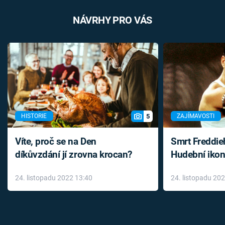
NÁVRHY PRO VÁS
5
HISTORIE
ZAJÍMAVOSTI
Víte, proč se na Den
Smrt Freddie
díkůvzdání jí zrovna krocan?
Hudební ikon
až do konce 
24. listopadu 2022 13:40
24. listopadu 20
léky