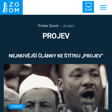
ŽIVĚ
Trendy:
ZRÁDCI
UFO
DRUHÁ SVĚTOVÁ VÁLKA
Prima Zoom
projev
PROJEV
ZÁHADY
VETŘELCI DÁVNOVĚKU
NEJNOVĚJŠÍ ČLÁNKY KE ŠTÍTKU „PROJEV“
Témata
Témata
Pořady
TV Program
VÝROČÍ