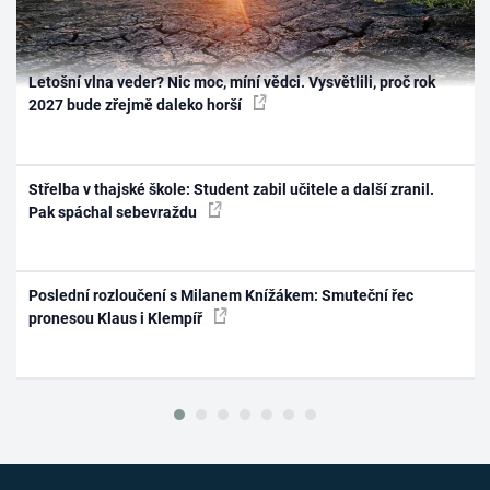
Letošní vlna veder? Nic moc, míní vědci. Vysvětlili, proč rok
2027 bude zřejmě daleko horší
Střelba v thajské škole: Student zabil učitele a další zranil.
Pak spáchal sebevraždu
Poslední rozloučení s Milanem Knížákem: Smuteční řec
pronesou Klaus i Klempíř