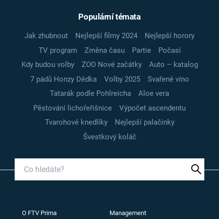
Populární témata
Jak zhubnout
Nejlepší filmy 2024
Nejlepší horory
TV program
Změna času
Partie
Počasí
Kdy budou volby
ZOO Nové začátky
Auto – katalog
7 pádů Honzy Dědka
Volby 2025
Svařené víno
Tatarák podle Pohlreicha
Aloe vera
Pěstování lichořeřišnice
Výpočet ascendentu
Tvarohové knedlíky
Nejlepší palačinky
Švestkový koláč
O FTV Prima
Management