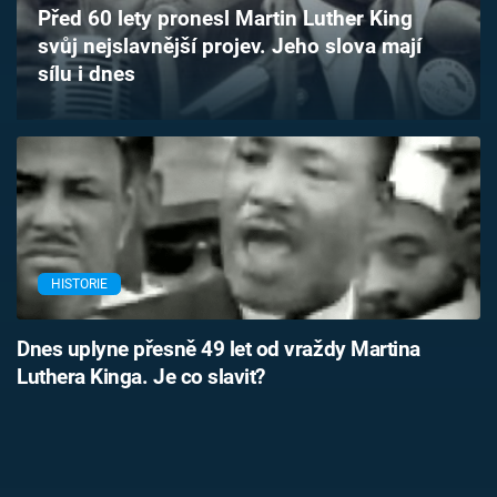
Před 60 lety pronesl Martin Luther King
Časopis
svůj nejslavnější projev. Jeho slova mají
sílu i dnes
Sledujte prima+
Přihlášení
Sledujte nás
HISTORIE
Dnes uplyne přesně 49 let od vraždy Martina
Luthera Kinga. Je co slavit?