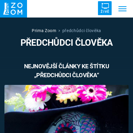
ŽIVĚ
Trendy:
ZRÁDCI
UFO
DRUHÁ SVĚTOVÁ VÁLKA
Prima Zoom
předchůdci člověka
PŘEDCHŮDCI ČLOVĚKA
ZÁHADY
VETŘELCI DÁVNOVĚKU
NEJNOVĚJŠÍ ČLÁNKY KE ŠTÍTKU
„PŘEDCHŮDCI ČLOVĚKA“
Témata
Témata
Pořady
TV Program