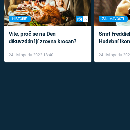
5
HISTORIE
ZAJÍMAVOSTI
Víte, proč se na Den
Smrt Freddie
díkůvzdání jí zrovna krocan?
Hudební ikon
až do konce 
24. listopadu 2022 13:40
24. listopadu 20
léky