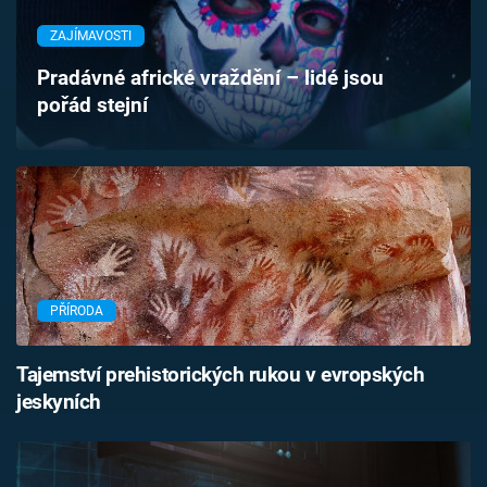
Časopis
ZAJÍMAVOSTI
Sledujte prima+
Pradávné africké vraždění – lidé jsou
pořád stejní
Přihlášení
Sledujte nás
PŘÍRODA
Tajemství prehistorických rukou v evropských
jeskyních