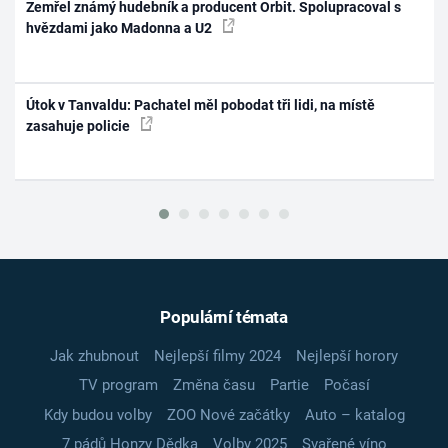
Zemřel známý hudebník a producent Orbit. Spolupracoval s
hvězdami jako Madonna a U2
Útok v Tanvaldu: Pachatel měl pobodat tři lidi, na místě
zasahuje policie
Populární témata
Jak zhubnout
Nejlepší filmy 2024
Nejlepší horory
TV program
Změna času
Partie
Počasí
Kdy budou volby
ZOO Nové začátky
Auto – katalog
7 pádů Honzy Dědka
Volby 2025
Svařené víno