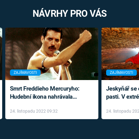
NÁVRHY PRO VÁS
ZAJÍMAVOSTI
ZAJÍMAVOSTI
Smrt Freddieho Mercuryho:
Jeskyňář se c
Hudební ikona nahrávala
pasti. V ext
až do konce života a odmítala
prožil noční
24. listopadu 2022 09:32
24. listopadu 20
léky
klaustrofobi