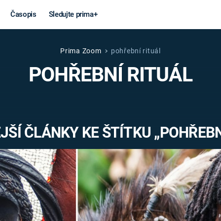
Časopis
Sledujte prima+
Prima Zoom
pohřební rituál
Věda a
Války
POHŘEBNÍ RITUÁL
technika
STUDENÁ V
KORONAVIRUS
VÁLKA VE
VIETNAMU
VESMÍR
ŠÍ ČLÁNKY KE ŠTÍTKU „POHŘEBN
VÁLEČNÉ FI
MARS
SERIÁLY
Záhady a
Zajímav
konspirace