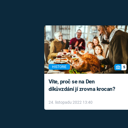
5
HISTORIE
Víte, proč se na Den
díkůvzdání jí zrovna krocan?
24. listopadu 2022 13:40