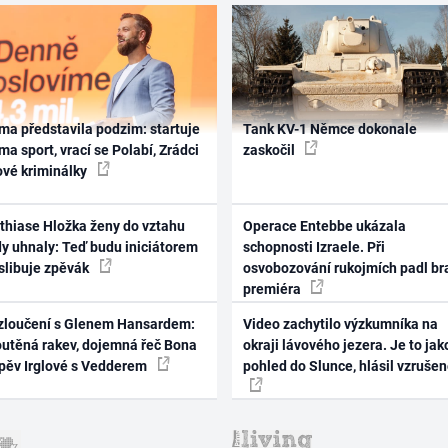
ma představila podzim: startuje
Tank KV-1 Němce dokonale
ma sport, vrací se Polabí, Zrádci
zaskočil
ové kriminálky
thiase Hložka ženy do vztahu
Operace Entebbe ukázala
dy uhnaly: Teď budu iniciátorem
schopnosti Izraele. Při
 slibuje zpěvák
osvobozování rukojmích padl br
premiéra
zloučení s Glenem Hansardem:
Video zachytilo výzkumníka na
outěná rakev, dojemná řeč Bona
okraji lávového jezera. Je to jak
zpěv Irglové s Vedderem
pohled do Slunce, hlásil vzruše