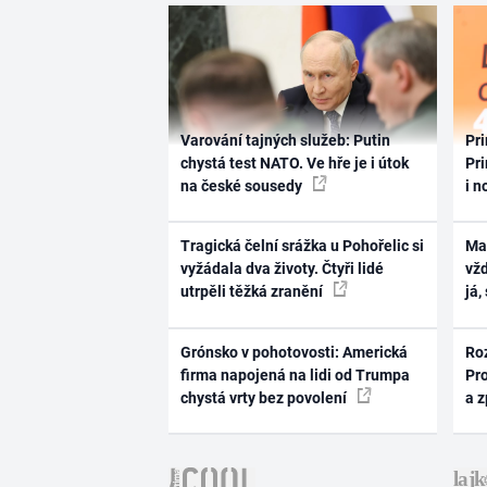
Varování tajných služeb: Putin
Pri
chystá test NATO. Ve hře je i útok
Pri
na české sousedy
i n
Tragická čelní srážka u Pohořelic si
Ma
vyžádala dva životy. Čtyři lidé
vž
utrpěli těžká zranění
já,
Grónsko v pohotovosti: Americká
Ro
firma napojená na lidi od Trumpa
Pr
chystá vrty bez povolení
a 