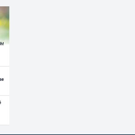
h!
se
é