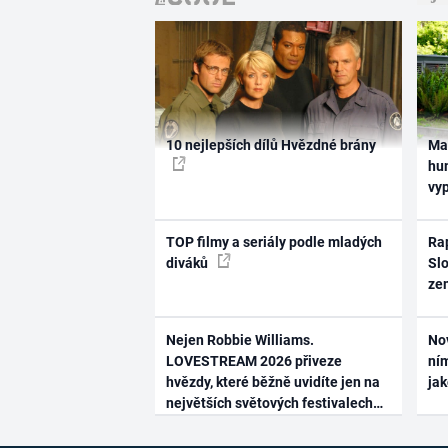
10 nejlepších dílů Hvězdné brány
Ma
hum
vy
TOP filmy a seriály podle mladých
Rap
diváků
Slo
ze
Nejen Robbie Williams.
No
LOVESTREAM 2026 přiveze
ním
hvězdy, které běžně uvidíte jen na
ja
největších světových festivalech