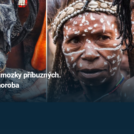
FILMY VERS
REALITA
UFO A
MIMOZEMŠŤANÉ
HORORY VE
REALITA
UTAJENÉ PŘÍBĚHY
ČESKÝCH DĚJIN
OPTICKÉ ILU
KLAMY
ALTERNATIVNÍ
HISTORIE
 mozky příbuzných.
horoba