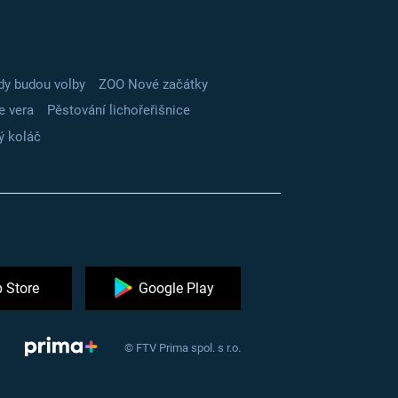
dy budou volby
ZOO Nové začátky
e vera
Pěstování lichořeřišnice
ý koláč
 Store
Google Play
© FTV Prima spol. s r.o.