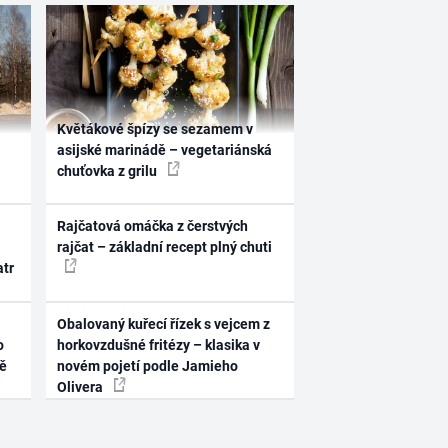
Květákové špízy se sezamem v
asijské marinádě – vegetariánská
chuťovka z grilu
Rajčatová omáčka z čerstvých
rajčat – základní recept plný chuti
atr
Obalovaný kuřecí řízek s vejcem z
o
horkovzdušné fritézy – klasika v
ně
novém pojetí podle Jamieho
Olivera