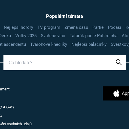
Populární témata
Nejlepší horory
TV program
Změna času
Partie
Počasí
K
Dědka
Volby 2025
Svařené víno
Tatarák podle Pohlreicha
Alo
t ascendentu
Tvarohové knedlíky
Nejlepší palačinky
Švestkov
ement
App
y a výzvy
ty
vání osobních údajů