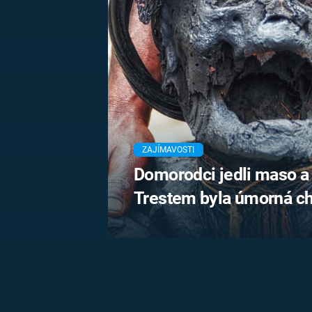
MARIE TEREZIE
ADOLF HITLER
NAPOLEON
BONAPARTE
ATENTÁT NA
REINHARDA
BRITSKÁ
HEYDRICHA
KRÁLOVSKÁ
RODINA
PRVNÍ SVĚTOVÁ
VÁLKA
ZAJÍMAVOSTI
Domorodci jedli maso a
Trestem byla úmorná c