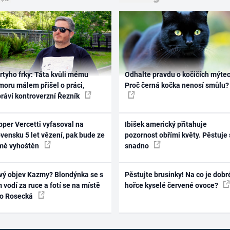
rtyho frky: Táta kvůli mému
Odhalte pravdu o kočičích mýtec
oru málem přišel o práci,
Proč černá kočka nenosí smůlu?
práví kontroverzní Řezník
per Vercetti vyfasoval na
Ibišek americký přitahuje
vensku 5 let vězení, pak bude ze
pozornost obřími květy. Pěstuje 
mě vyhoštěn
snadno
vý objev Kazmy? Blondýnka se s
Pěstujte brusinky! Na co je dobr
 vodí za ruce a fotí se na místě
hořce kyselé červené ovoce?
ko Rosecká