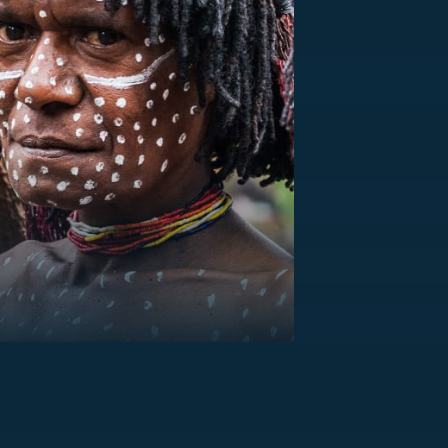
US
RSUS
ZE A