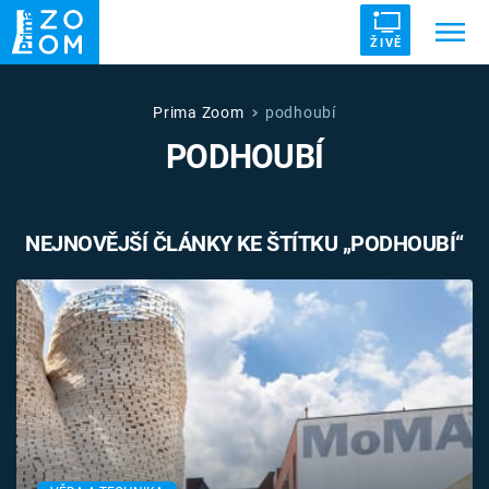
ŽIVĚ
Trendy:
ZRÁDCI
UFO
DRUHÁ SVĚTOVÁ VÁLKA
Prima Zoom
podhoubí
PODHOUBÍ
ZÁHADY
VETŘELCI DÁVNOVĚKU
NEJNOVĚJŠÍ ČLÁNKY KE ŠTÍTKU „PODHOUBÍ“
Témata
Témata
Pořady
TV Program