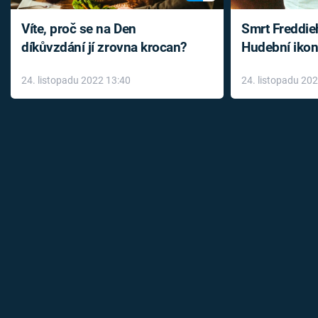
Víte, proč se na Den
Smrt Freddie
díkůvzdání jí zrovna krocan?
Hudební ikon
až do konce 
24. listopadu 2022 13:40
24. listopadu 20
léky