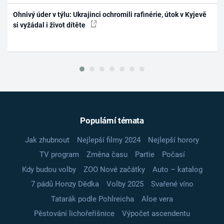
Ohnivý úder v týlu: Ukrajinci ochromili rafinérie, útok v Kyjevě
si vyžádal i život dítěte
Populární témata
Jak zhubnout
Nejlepší filmy 2024
Nejlepší horory
TV program
Změna času
Partie
Počasí
Kdy budou volby
ZOO Nové začátky
Auto – katalog
7 pádů Honzy Dědka
Volby 2025
Svařené víno
Tatarák podle Pohlreicha
Aloe vera
Pěstování lichořeřišnice
Výpočet ascendentu