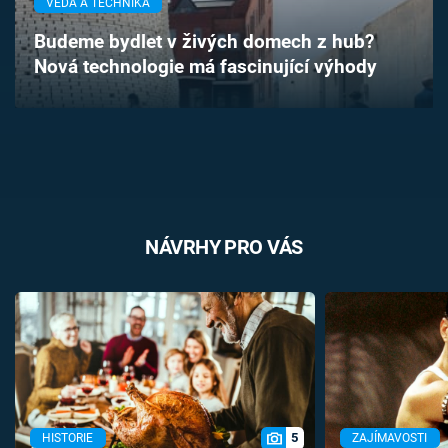
VĚDA A TECHNIKA
Časopis
Budeme bydlet v živých domech z hub?
Nová technologie má fascinující výhody
Sledujte prima+
Přihlášení
Sledujte nás
NÁVRHY PRO VÁS
5
HISTORIE
ZAJÍMAVOSTI