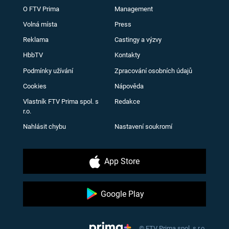
O FTV Prima
Management
Volná místa
Press
Reklama
Castingy a výzvy
HbbTV
Kontakty
Podmínky užívání
Zpracování osobních údajů
Cookies
Nápověda
Vlastník FTV Prima spol. s
Redakce
r.o.
Nahlásit chybu
Nastavení soukromí
App Store
Google Play
© FTV Prima spol. s r.o.