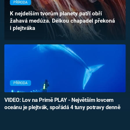
PŘÍRODA
Časopis
K nejdelším tvorům planety patří obří
Sledujte prima+
žahavá medúza. Délkou chapadel překoná
i plejtváka
Přihlášení
Sledujte nás
PŘÍRODA
VIDEO: Lov na Primě PLAY - Největším lovcem
oceánu je plejtvák, spořádá 4 tuny potravy denně