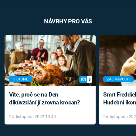
NÁVRHY PRO VÁS
5
HISTORIE
ZAJÍMAVOSTI
Víte, proč se na Den
Smrt Freddie
díkůvzdání jí zrovna krocan?
Hudební ikon
až do konce 
24. listopadu 2022 13:40
24. listopadu 20
léky