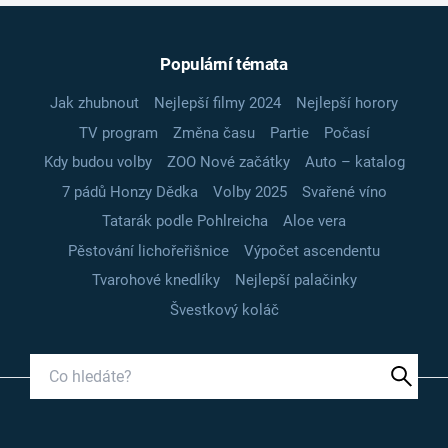
Populární témata
Jak zhubnout
Nejlepší filmy 2024
Nejlepší horory
TV program
Změna času
Partie
Počasí
Kdy budou volby
ZOO Nové začátky
Auto – katalog
7 pádů Honzy Dědka
Volby 2025
Svařené víno
Tatarák podle Pohlreicha
Aloe vera
Pěstování lichořeřišnice
Výpočet ascendentu
Tvarohové knedlíky
Nejlepší palačinky
Švestkový koláč