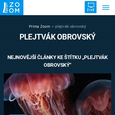
ŽIVĚ
Trendy:
ZRÁDCI
UFO
DRUHÁ SVĚTOVÁ VÁLKA
Prima Zoom
plejtvák obrovský
PLEJTVÁK OBROVSKÝ
ZÁHADY
VETŘELCI DÁVNOVĚKU
NEJNOVĚJŠÍ ČLÁNKY KE ŠTÍTKU „PLEJTVÁK
OBROVSKÝ“
Témata
Témata
Pořady
TV Program