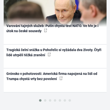
Varování tajných služeb: Putin chystá test NATO. Ve hře je i
útok na české sousedy
Tragická čelní srážka u Pohořelic si vyžádala dva životy. Čtyři
lidé utrpěli těžká zranění
Grónsko v pohotovosti: Americká firma napojená na lidi od
Trumpa chystá vrty bez povolení