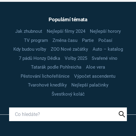
Populární témata
Jak zhubnout
Nejlepší filmy 2024
Nejlepší horory
TV program
Změna času
Partie
Počasí
Kdy budou volby
ZOO Nové začátky
Auto – katalog
7 pádů Honzy Dědka
Volby 2025
Svařené víno
Tatarák podle Pohlreicha
Aloe vera
Pěstování lichořeřišnice
Výpočet ascendentu
Tvarohové knedlíky
Nejlepší palačinky
Švestkový koláč