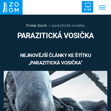
ŽIVĚ
Trendy:
ZRÁDCI
UFO
DRUHÁ SVĚTOVÁ VÁLKA
Prima Zoom
parazitická vosička
PARAZITICKÁ VOSIČKA
ZÁHADY
VETŘELCI DÁVNOVĚKU
NEJNOVĚJŠÍ ČLÁNKY KE ŠTÍTKU
„PARAZITICKÁ VOSIČKA“
Témata
Témata
Pořady
TV Program