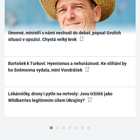
Úmorné, ministři s námi nechodí do debat, popsal Grolich
situaci v opozici. Chystá velký krok
Bartošek k Turkovi: Hyenismus a nehoráznost. Ke stíhání by
ho Sněmovna vydala, míní Vondráček
Lékárničky, drony i pytle na mrtvoly: Jsou tržiště jako
Wildberries legitimním cílem Ukrajiny?