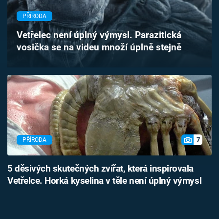
Časopis
PŘÍRODA
Sledujte prima+
Vetřelec není úplný výmysl. Parazitická
vosička se na videu množí úplně stejně
Přihlášení
Sledujte nás
7
PŘÍRODA
5 děsivých skutečných zvířat, která inspirovala
Vetřelce. Horká kyselina v těle není úplný výmysl