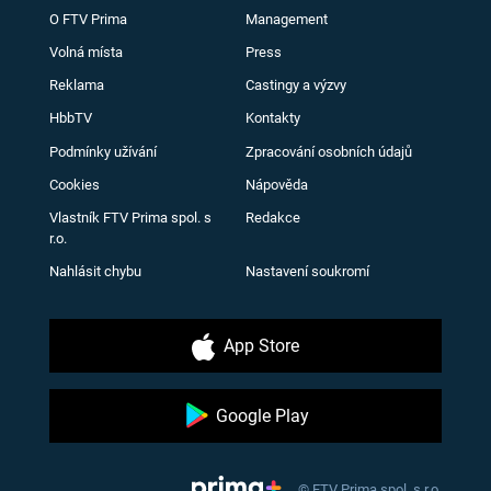
O FTV Prima
Management
Volná místa
Press
Reklama
Castingy a výzvy
HbbTV
Kontakty
Podmínky užívání
Zpracování osobních údajů
Cookies
Nápověda
Vlastník FTV Prima spol. s
Redakce
r.o.
Nahlásit chybu
Nastavení soukromí
App Store
Google Play
© FTV Prima spol. s r.o.