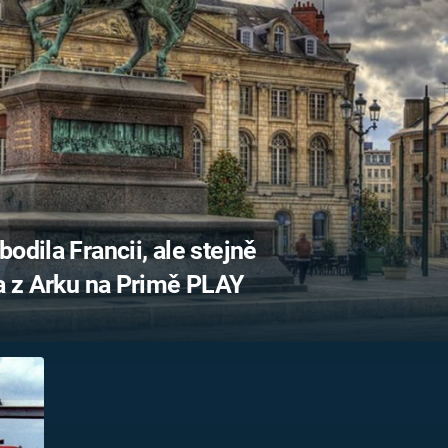
FILMY VERS
REALITA
UFO A
MIMOZEMŠŤANÉ
HORORY VE
REALITA
UTAJENÉ PŘÍBĚHY
ČESKÝCH DĚJIN
OPTICKÉ ILU
KLAMY
ALTERNATIVNÍ
HISTORIE
odila Francii, ale stejně
na z Arku na Primě PLAY