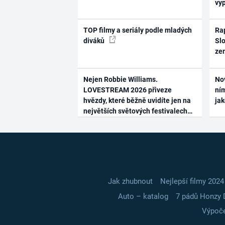
vy
TOP filmy a seriály podle mladých
Rap
diváků
Slo
ze
Nejen Robbie Williams.
No
LOVESTREAM 2026 přiveze
ním
hvězdy, které běžně uvidíte jen na
ja
největších světových festivalech
Jak zhubnout
Nejlepší filmy 2024
Auto – katalog
7 pádů Honzy 
Výpoče