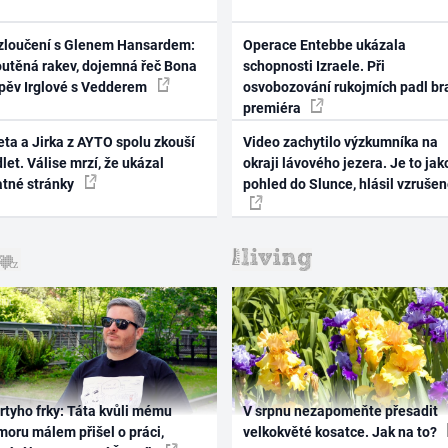
zloučení s Glenem Hansardem:
Operace Entebbe ukázala
outěná rakev, dojemná řeč Bona
schopnosti Izraele. Při
zpěv Irglové s Vedderem
osvobozování rukojmích padl br
premiéra
ta a Jirka z AYTO spolu zkouší
Video zachytilo výzkumníka na
let. Válise mrzí, že ukázal
okraji lávového jezera. Je to jak
atné stránky
pohled do Slunce, hlásil vzruše
rtyho frky: Táta kvůli mému
V srpnu nezapomeňte přesadit
oru málem přišel o práci,
velkokvěté kosatce. Jak na to?