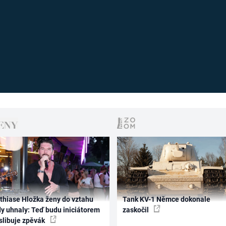
thiase Hložka ženy do vztahu
Tank KV-1 Němce dokonale
dy uhnaly: Teď budu iniciátorem
zaskočil
 slibuje zpěvák