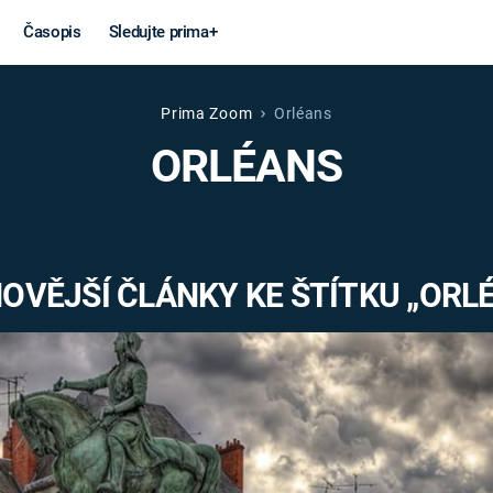
Časopis
Sledujte prima+
Prima Zoom
Orléans
Věda a
Války
ORLÉANS
technika
STUDENÁ V
KORONAVIRUS
VÁLKA VE
VIETNAMU
VESMÍR
OVĚJŠÍ ČLÁNKY KE ŠTÍTKU „ORL
VÁLEČNÉ FI
MARS
SERIÁLY
Záhady a
Zajímav
konspirace