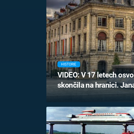
MARIE TEREZIE
ADOLF HITLER
NAPOLEON
BONAPARTE
ATENTÁT NA
REINHARDA
BRITSKÁ
HEYDRICHA
KRÁLOVSKÁ
RODINA
PRVNÍ SVĚTOVÁ
VÁLKA
HISTORIE
VIDEO: V 17 letech osvob
skončila na hranici. Ja