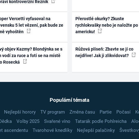
práví kontroverzní Řezník
per Vercetti vyfasoval na
Přerostlé okurky? Zkuste
vensku 5 let vězení, pak bude ze
rychlokvašky nebo je naložte po
mě vyhoštěn
americku!
vý objev Kazmy? Blondýnka se s
Růžová plíseň: Zbavte se jí co
 vodí za ruce a fotí se na místě
nejdříve! Jak ji zlikvidovat?
ko Rosecká
Populární témata
Nejlepší horory
TV program
Změna času
Partie
Počasí
K
Dědka
Volby 2025
Svařené víno
Tatarák podle Pohlreicha
Alo
t ascendentu
Tvarohové knedlíky
Nejlepší palačinky
Švestkov