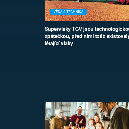
VĚDA A TECHNIKA
Supervlaky TGV jsou technologicko
zpátečkou, před nimi totiž existoval
létající vlaky