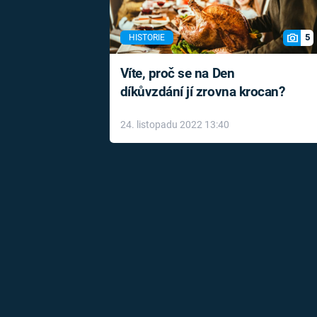
5
HISTORIE
Víte, proč se na Den
díkůvzdání jí zrovna krocan?
24. listopadu 2022 13:40