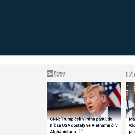
CNN: Trump čelí v Íránu pasti, do
Ma
níž se USA dostaly ve Vietnamu či v
vž
Afghánistánu
já,