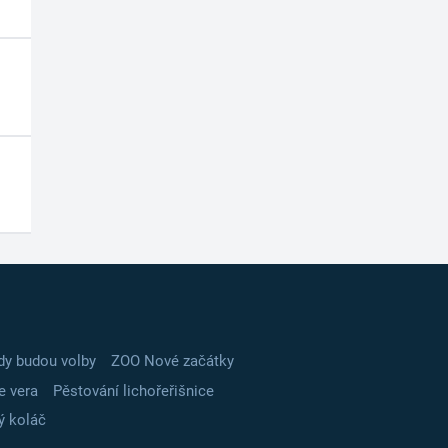
dy budou volby
ZOO Nové začátky
e vera
Pěstování lichořeřišnice
ý koláč