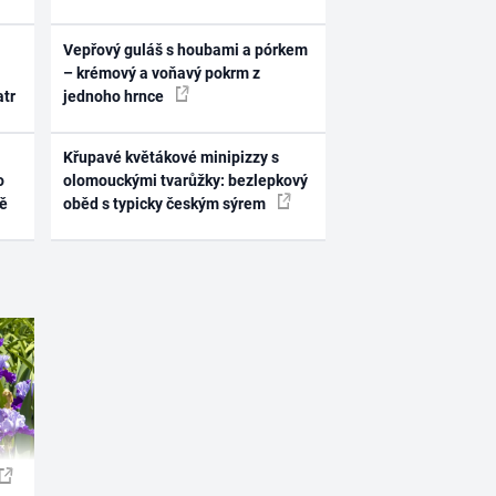
Vepřový guláš s houbami a pórkem
– krémový a voňavý pokrm z
atr
jednoho hrnce
Křupavé květákové minipizzy s
o
olomouckými tvarůžky: bezlepkový
ně
oběd s typicky českým sýrem