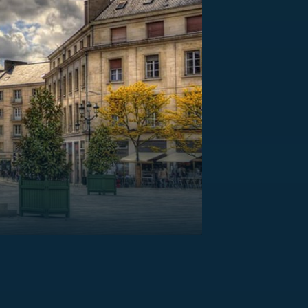
US
RSUS
ZE A