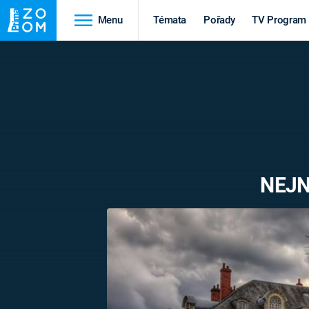
Menu
Témata
Pořady
TV Program
Cestování
Historie
HRADY A ZÁMKY
VIKINGOVÉ
HEDVÁBNÁ STEZKA
EPIDEMIE A
PANDEMIE
PŘÍRODA
NEJN
STAROVĚKÝ EGYPT
Druhá
Výročí
světová válka