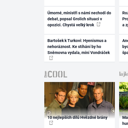
Úmorné, ministři s námi nechodí do
Ro
debat, popsal Grolich situaci v
Pr
opozici. Chystá velký krok
a 
Bartošek k Turkovi: Hyenismus a
Ane
nehoráznost. Ke stíhání by ho
byd
Sněmovna vydala, míní Vondráček
šp
10 nejlepších dílů Hvězdné brány
Ma
hum