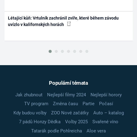
Létající kůň: Vrtulník zachránil zvíře, které během závodu
uvízlo v kalifornských horách
Populární témata
Jak zhubnout
Nejlepší filmy 2024
Nejlepší horory
TV program
Změna času
Partie
Počasí
Kdy budou volby
ZOO Nové začátky
Auto – katalog
7 pádů Honzy Dědka
Volby 2025
Svařené víno
Tatarák podle Pohlreicha
Aloe vera