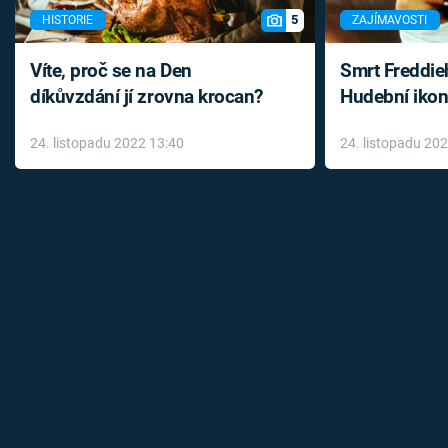
5
HISTORIE
ZAJÍMAVOSTI
Víte, proč se na Den
Smrt Freddie
díkůvzdání jí zrovna krocan?
Hudební ikon
až do konce 
24. listopadu 2022 13:40
24. listopadu 20
léky