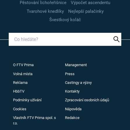
Pěstování lichořeřišnice
Výpočet ascendentu
Tvarohové knedlíky
Nejlepší palačinky
Švestkový koláč
O FTV Prima
Management
Volná místa
Press
Reklama
Castingy a výzvy
HbbTV
Kontakty
Podmínky užívání
Zpracování osobních údajů
Cookies
Nápověda
Vlastník FTV Prima spol. s
Redakce
r.o.