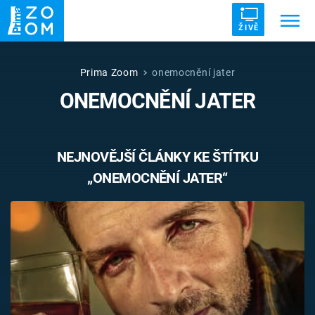
ŽIVĚ
Trendy:
ZRÁDCI
UFO
DRUHÁ SVĚTOVÁ VÁLKA
Prima Zoom
onemocnění jater
ONEMOCNĚNÍ JATER
ZÁHADY
VETŘELCI DÁVNOVĚKU
NEJNOVĚJŠÍ ČLÁNKY KE ŠTÍTKU
„ONEMOCNĚNÍ JATER“
Témata
Témata
Pořady
TV Program