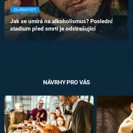
Časopis
ZAJÍMAVOSTI
Sledujte prima+
Jak se umírá na alkoholismus? Poslední
stadium před smrtí je odstrašující
Přihlášení
Sledujte nás
NÁVRHY PRO VÁS