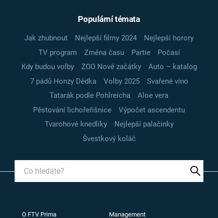
Populární témata
Jak zhubnout
Nejlepší filmy 2024
Nejlepší horory
TV program
Změna času
Partie
Počasí
Kdy budou volby
ZOO Nové začátky
Auto – katalog
7 pádů Honzy Dědka
Volby 2025
Svařené víno
Tatarák podle Pohlreicha
Aloe vera
Pěstování lichořeřišnice
Výpočet ascendentu
Tvarohové knedlíky
Nejlepší palačinky
Švestkový koláč
O FTV Prima
Management