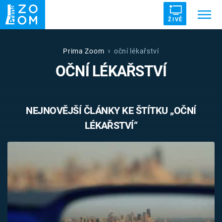
ŽIVĚ
Trendy:
ZRÁDCI
UFO
DRUHÁ SVĚTOVÁ VÁLKA
Prima Zoom
oční lékařství
OČNÍ LÉKAŘSTVÍ
ZÁHADY
VETŘELCI DÁVNOVĚKU
NEJNOVĚJŠÍ ČLÁNKY KE ŠTÍTKU „OČNÍ
LÉKAŘSTVÍ“
Témata
Témata
Pořady
TV Program