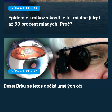
Časopis
VĚDA A TECHNIKA
Sledujte prima+
Epidemie krátkozrakosti je tu: místně jí trpí
až 90 procent mladých! Proč?
Přihlášení
Sledujte nás
VĚDA A TECHNIKA
Deset Britů se letos dočká umělých očí