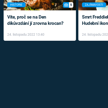
5
HISTORIE
ZAJÍMAVOSTI
Víte, proč se na Den
Smrt Freddie
díkůvzdání jí zrovna krocan?
Hudební ikon
až do konce 
24. listopadu 2022 13:40
24. listopadu 20
léky