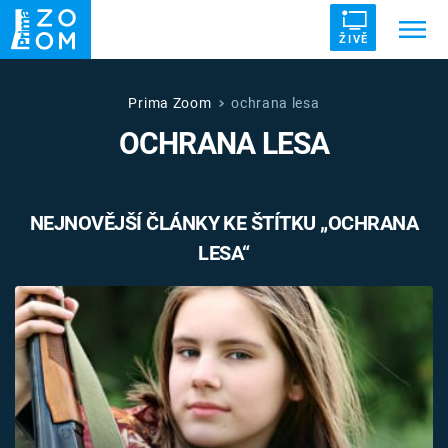
ŽIVĚ
Trendy:
ZRÁDCI
UFO
DRUHÁ SVĚTOVÁ VÁLKA
Prima Zoom
ochrana lesa
OCHRANA LESA
ZÁHADY
VETŘELCI DÁVNOVĚKU
NEJNOVĚJŠÍ ČLÁNKY KE ŠTÍTKU „OCHRANA
LESA“
Témata
Témata
Pořady
TV Program