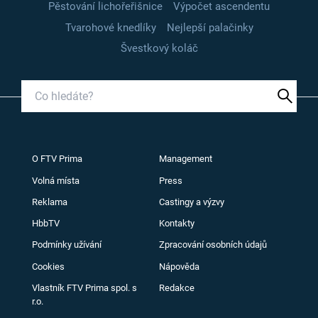
Pěstování lichořeřišnice
Výpočet ascendentu
Tvarohové knedlíky
Nejlepší palačinky
Švestkový koláč
O FTV Prima
Management
Volná místa
Press
Reklama
Castingy a výzvy
HbbTV
Kontakty
Podmínky užívání
Zpracování osobních údajů
Cookies
Nápověda
Vlastník FTV Prima spol. s
Redakce
r.o.