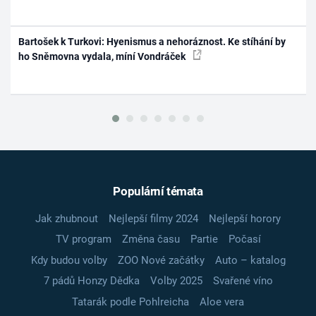
Bartošek k Turkovi: Hyenismus a nehoráznost. Ke stíhání by
ho Sněmovna vydala, míní Vondráček
Populární témata
Jak zhubnout
Nejlepší filmy 2024
Nejlepší horory
TV program
Změna času
Partie
Počasí
Kdy budou volby
ZOO Nové začátky
Auto – katalog
7 pádů Honzy Dědka
Volby 2025
Svařené víno
Tatarák podle Pohlreicha
Aloe vera