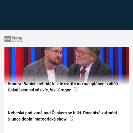
Vondra: Babiše nehlídáte, ale svítíte mu na uplácení voličů.
Čekal jsem od vás víc, řekl Gregor
Nebeská podívaná nad Českem se blíží. Působivé zatmění
Slunce doplní meteorická show