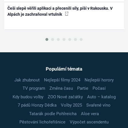
Češi slepě věřili aplikaci a přecenili síly, píší v Rakousku. V
Alpách je zachraňoval vrtulník
Populární témata
Jak zhubnout
Nejlepší filmy 2024
Nejlepší horory
TV program
Změna času
Partie
Počasí
Kdy budou volby
ZOO Nové začátky
Auto – katalog
7 pádů Honzy Dědka
Volby 2025
Svařené víno
Tatarák podle Pohlreicha
Aloe vera
Pěstování lichořeřišnice
Výpočet ascendentu