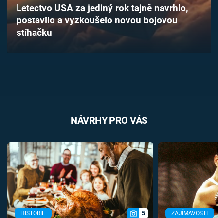
Letectvo USA za jediný rok tajně navrhlo,
Časopis
postavilo a vyzkoušelo novou bojovou
stíhačku
Sledujte prima+
Přihlášení
Sledujte nás
NÁVRHY PRO VÁS
5
HISTORIE
ZAJÍMAVOSTI