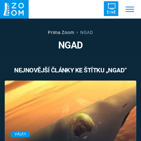
ŽIVĚ
Trendy:
ZRÁDCI
UFO
DRUHÁ SVĚTOVÁ VÁLKA
Prima Zoom
NGAD
NGAD
ZÁHADY
VETŘELCI DÁVNOVĚKU
NEJNOVĚJŠÍ ČLÁNKY KE ŠTÍTKU „NGAD“
Témata
Témata
Pořady
TV Program
VÁLKY