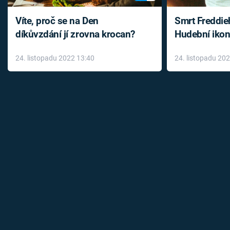
Víte, proč se na Den
Smrt Freddie
díkůvzdání jí zrovna krocan?
Hudební ikon
až do konce 
24. listopadu 2022 13:40
24. listopadu 20
léky