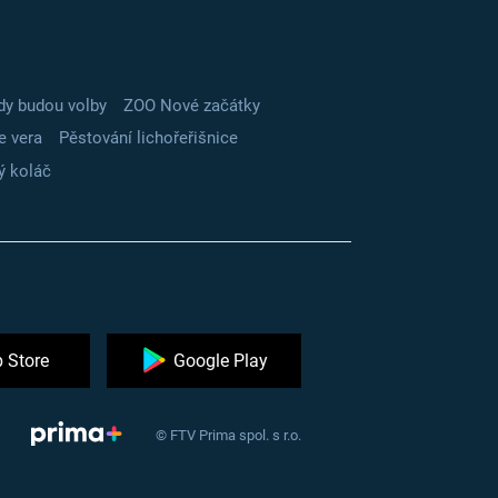
dy budou volby
ZOO Nové začátky
e vera
Pěstování lichořeřišnice
ý koláč
 Store
Google Play
© FTV Prima spol. s r.o.