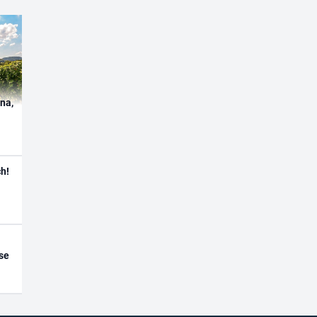
ína,
h!
se