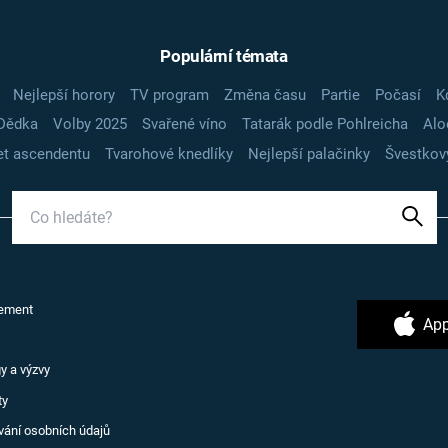
Populární témata
Nejlepší horory
TV program
Změna času
Partie
Počasí
K
Dědka
Volby 2025
Svařené víno
Tatarák podle Pohlreicha
Alo
t ascendentu
Tvarohové knedlíky
Nejlepší palačinky
Švestkov
ement
App
y a výzvy
ty
vání osobních údajů