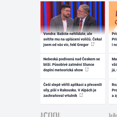
Vondra: Babiše nehlídáte, ale
Pri
svítíte mu na uplácení voličů. Čekal
Pri
jsem od vás víc, řekl Gregor
i n
Nebeská podívaná nad Českem se
Ma
blíží. Působivé zatmění Slunce
vž
doplní meteorická show
já,
Češi slepě věřili aplikaci a přecenili
Ro
síly, píší v Rakousku. V Alpách je
Pr
zachraňoval vrtulník
a 