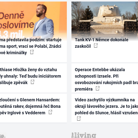
ma představila podzim: startuje
Tank KV-1 Němce dokonale
ma sport, vrací se Polabí, Zrádci
zaskočil
ové kriminálky
thiase Hložka ženy do vztahu
Operace Entebbe ukázala
dy uhnaly: Teď budu iniciátorem
schopnosti Izraele. Při
 slibuje zpěvák
osvobozování rukojmích padl br
premiéra
zloučení s Glenem Hansardem:
Video zachytilo výzkumníka na
outěná rakev, dojemná řeč Bona
okraji lávového jezera. Je to jak
zpěv Irglové s Vedderem
pohled do Slunce, hlásil vzruše