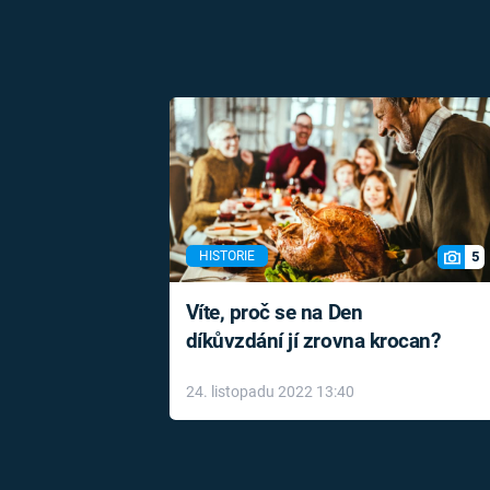
5
HISTORIE
Víte, proč se na Den
díkůvzdání jí zrovna krocan?
24. listopadu 2022 13:40