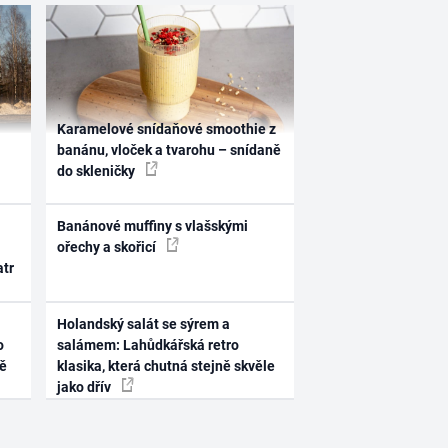
Karamelové snídaňové smoothie z
banánu, vloček a tvarohu – snídaně
do skleničky
Banánové muffiny s vlašskými
ořechy a skořicí
atr
Holandský salát se sýrem a
o
salámem: Lahůdkářská retro
ně
klasika, která chutná stejně skvěle
jako dřív