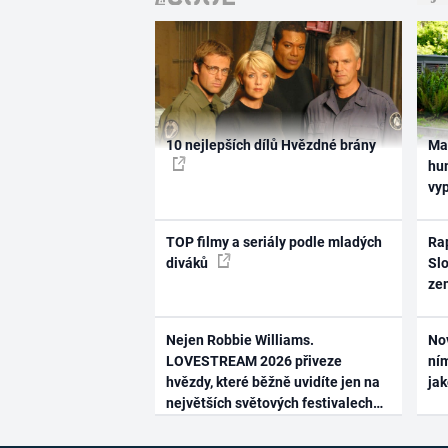
10 nejlepších dílů Hvězdné brány
Ma
hum
vy
TOP filmy a seriály podle mladých
Rap
diváků
Slo
ze
Nejen Robbie Williams.
No
LOVESTREAM 2026 přiveze
ním
hvězdy, které běžně uvidíte jen na
ja
největších světových festivalech