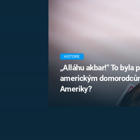
MARIE TEREZIE
ADOLF HITLER
NAPOLEON
BONAPARTE
ATENTÁT NA
REINHARDA
BRITSKÁ
HEYDRICHA
KRÁLOVSKÁ
RODINA
PRVNÍ SVĚTOVÁ
VÁLKA
HISTORIE
„Alláhu akbar!“ To byla 
americkým domorodcům.
Ameriky?