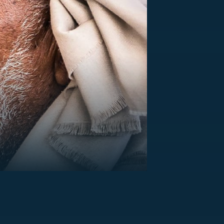
US
RSUS
ZE A