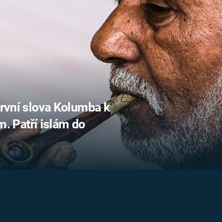
FILMY VERS
REALITA
UFO A
MIMOZEMŠŤANÉ
HORORY VE
REALITA
UTAJENÉ PŘÍBĚHY
ČESKÝCH DĚJIN
OPTICKÉ ILU
KLAMY
ALTERNATIVNÍ
HISTORIE
první slova Kolumba k
 Patří islám do