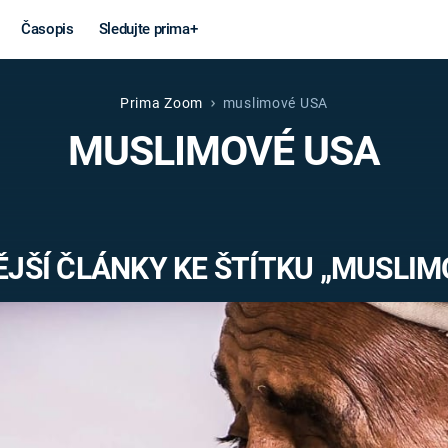
Časopis
Sledujte prima+
Prima Zoom
muslimové USA
Věda a
Války
MUSLIMOVÉ USA
technika
STUDENÁ V
KORONAVIRUS
VÁLKA VE
VIETNAMU
VESMÍR
JŠÍ ČLÁNKY KE ŠTÍTKU „MUSLIM
VÁLEČNÉ FI
MARS
SERIÁLY
Záhady a
Zajímav
konspirace