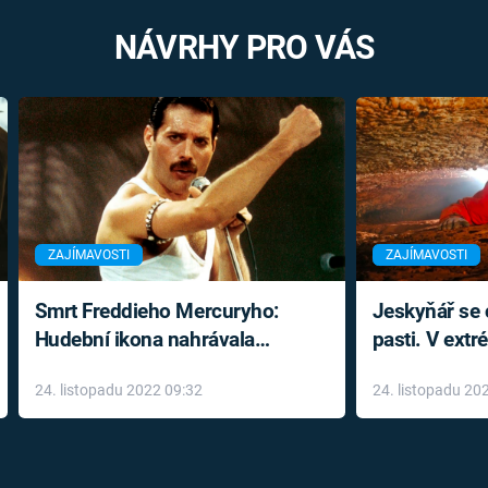
NÁVRHY PRO VÁS
ZAJÍMAVOSTI
ZAJÍMAVOSTI
Smrt Freddieho Mercuryho:
Jeskyňář se c
Hudební ikona nahrávala
pasti. V ext
až do konce života a odmítala
prožil noční
24. listopadu 2022 09:32
24. listopadu 20
léky
klaustrofobi