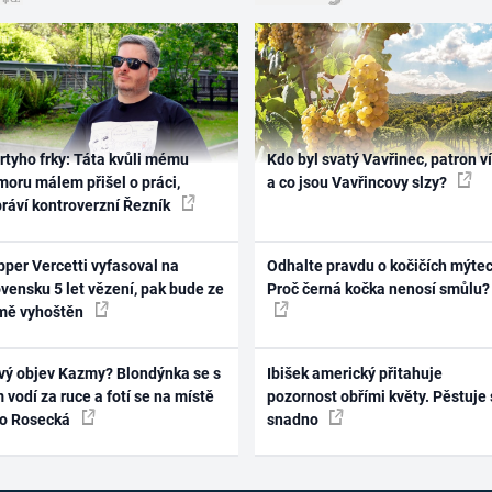
rtyho frky: Táta kvůli mému
Kdo byl svatý Vavřinec, patron v
oru málem přišel o práci,
a co jsou Vavřincovy slzy?
práví kontroverzní Řezník
per Vercetti vyfasoval na
Odhalte pravdu o kočičích mýtec
vensku 5 let vězení, pak bude ze
Proč černá kočka nenosí smůlu?
mě vyhoštěn
vý objev Kazmy? Blondýnka se s
Ibišek americký přitahuje
 vodí za ruce a fotí se na místě
pozornost obřími květy. Pěstuje 
ko Rosecká
snadno