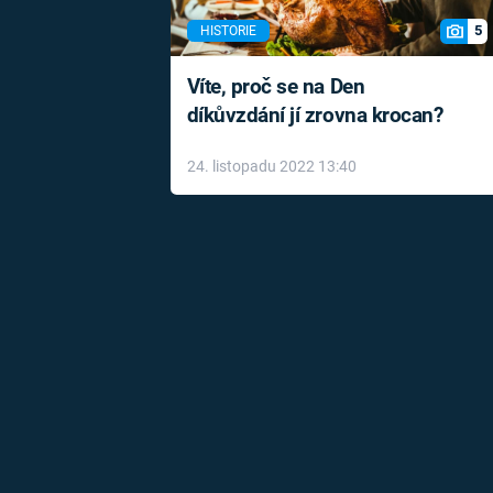
5
HISTORIE
Víte, proč se na Den
díkůvzdání jí zrovna krocan?
24. listopadu 2022 13:40