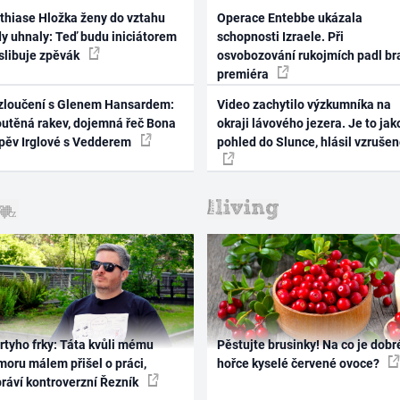
thiase Hložka ženy do vztahu
Operace Entebbe ukázala
dy uhnaly: Teď budu iniciátorem
schopnosti Izraele. Při
 slibuje zpěvák
osvobozování rukojmích padl br
premiéra
zloučení s Glenem Hansardem:
Video zachytilo výzkumníka na
outěná rakev, dojemná řeč Bona
okraji lávového jezera. Je to jak
zpěv Irglové s Vedderem
pohled do Slunce, hlásil vzruše
rtyho frky: Táta kvůli mému
Pěstujte brusinky! Na co je dobr
oru málem přišel o práci,
hořce kyselé červené ovoce?
práví kontroverzní Řezník