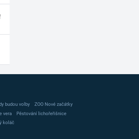
dy budou volby
ZOO Nové začátky
e vera
Pěstování lichořeřišnice
ý koláč