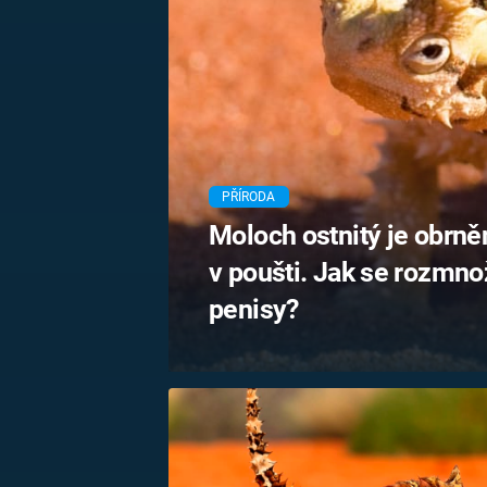
MARIE TEREZIE
ADOLF HITLER
NAPOLEON
BONAPARTE
ATENTÁT NA
REINHARDA
BRITSKÁ
HEYDRICHA
KRÁLOVSKÁ
RODINA
PRVNÍ SVĚTOVÁ
VÁLKA
PŘÍRODA
Moloch ostnitý je obrněn
v poušti. Jak se rozmn
penisy?