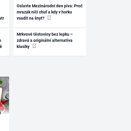
Oslavte Mezinárodní den piva: Proč
mrazák ničí chuť a kdy v horku
atr
vsadit na šnyt?
Mrkvové těstoviny bez lepku –
o
zdravá a originální alternativa
ně
klasiky
é