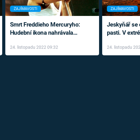
ZAJÍMAVOSTI
ZAJÍMAVOSTI
Smrt Freddieho Mercuryho:
Jeskyňář se c
Hudební ikona nahrávala
pasti. V ext
až do konce života a odmítala
prožil noční
24. listopadu 2022 09:32
24. listopadu 20
léky
klaustrofobi