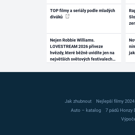
TOP filmy a seriály podle mladých
Rap
diváků
Slo
ze
Nejen Robbie Williams.
No
LOVESTREAM 2026 přiveze
ním
hvězdy, které běžně uvidíte jen na
ja
největších světových festivalech
Jak zhubnout
Nejlepší filmy 2024
Auto – katalog
7 pádů Honzy 
Výpoče