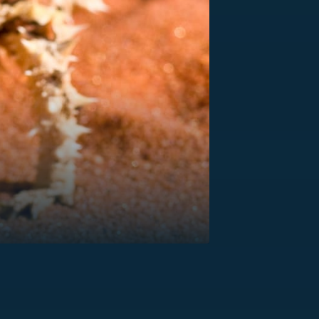
US
RSUS
ZE A