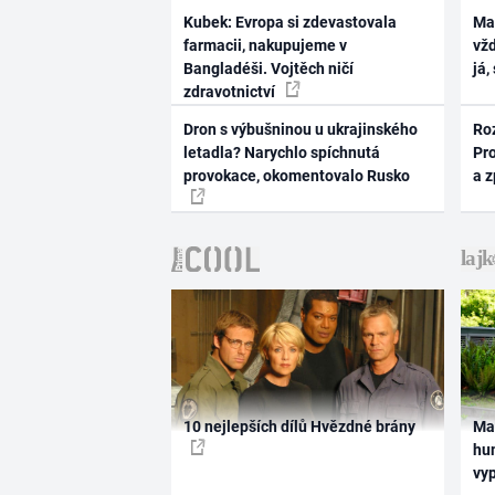
Kubek: Evropa si zdevastovala
Ma
farmacii, nakupujeme v
vž
Bangladéši. Vojtěch ničí
já,
zdravotnictví
Dron s výbušninou u ukrajinského
Ro
letadla? Narychlo spíchnutá
Pr
provokace, okomentovalo Rusko
a 
10 nejlepších dílů Hvězdné brány
Ma
hum
vy