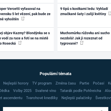
per Vercetti vyfasoval na
9 tipů s kostkami ledu: Vyhladí
vensku 5 let vězení, pak bude ze
zmačkané šaty i zalijí květiny
mě vyhoštěn
vý objev Kazmy? Blondýnka se s
Muchomůrku růžovku ani sucho
 vodí za ruce a fotí se na místě
nezdolá! Jak ji rozeznat od
ko Rosecká
tygrované?
Populární témata
Nejlepší horory
TV program
Změna času
Partie
Počasí
K
Dědka
Volby 2025
Svařené víno
Tatarák podle Pohlreicha
Alo
t ascendentu
Tvarohové knedlíky
Nejlepší palačinky
Švestkov