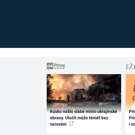
Rusko našlo slabé místo ukrajinské
Pri
obrany. Útočit může téměř bez
Pri
varování
i n