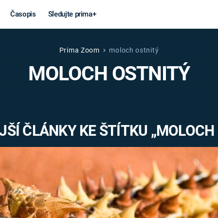
Časopis
Sledujte prima+
Prima Zoom
moloch ostnitý
Věda a
Války
MOLOCH OSTNITÝ
technika
STUDENÁ V
KORONAVIRUS
VÁLKA VE
VIETNAMU
VESMÍR
ŠÍ ČLÁNKY KE ŠTÍTKU „MOLOCH
VÁLEČNÉ FI
MARS
SERIÁLY
Záhady a
Zajímav
konspirace