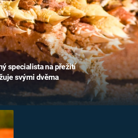
FILMY VERS
REALITA
UFO A
MIMOZEMŠŤANÉ
HORORY VE
REALITA
UTAJENÉ PŘÍBĚHY
ČESKÝCH DĚJIN
OPTICKÉ ILU
KLAMY
ALTERNATIVNÍ
HISTORIE
ý specialista na přežití
ožuje svými dvěma