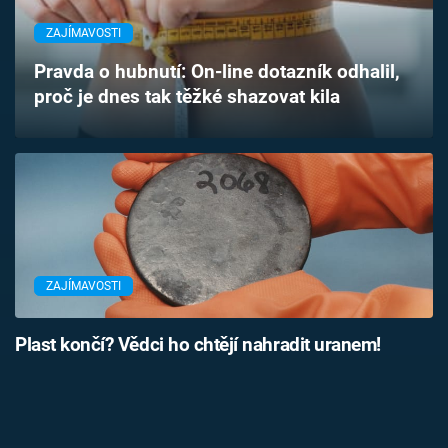
Časopis
ZAJÍMAVOSTI
Sledujte prima+
Pravda o hubnutí: On-line dotazník odhalil,
proč je dnes tak těžké shazovat kila
Přihlášení
Sledujte nás
ZAJÍMAVOSTI
Plast končí? Vědci ho chtějí nahradit uranem!