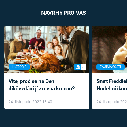
NÁVRHY PRO VÁS
5
HISTORIE
ZAJÍMAVOSTI
Víte, proč se na Den
Smrt Freddie
díkůvzdání jí zrovna krocan?
Hudební ikon
až do konce 
24. listopadu 2022 13:40
24. listopadu 20
léky