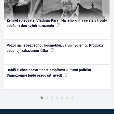
Zemřel spisovatel Vladimír Páral. Na jeho knihy se stály fronty,
odešel v den svých narozenin
Pozor na nebezpečnou kosmetiku, varují hygienici. Produkty
obsahují zakázanou látku
Babiš si chce posvítit na Klempířovu kulturní politiku.
Samozřejmě budu reagovat, uvedl