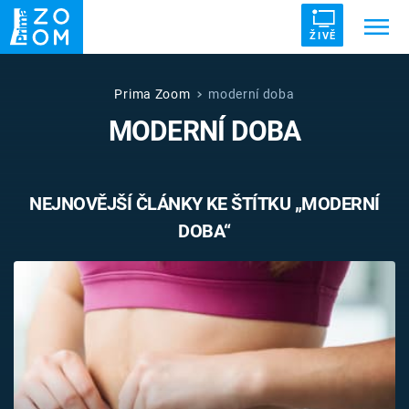
ŽIVĚ
Trendy:
ZRÁDCI
UFO
DRUHÁ SVĚTOVÁ VÁLKA
Prima Zoom
moderní doba
MODERNÍ DOBA
ZÁHADY
VETŘELCI DÁVNOVĚKU
NEJNOVĚJŠÍ ČLÁNKY KE ŠTÍTKU „MODERNÍ
DOBA“
Témata
Témata
Pořady
TV Program