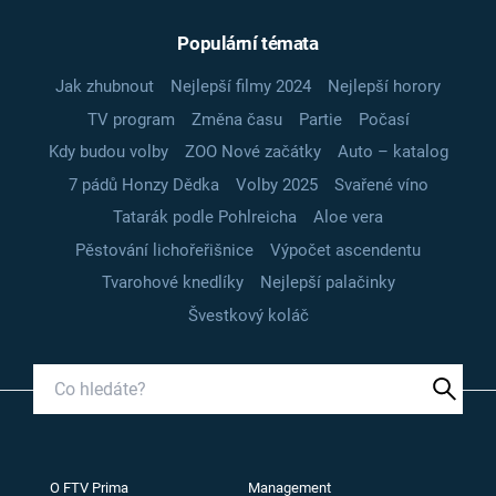
Populární témata
Jak zhubnout
Nejlepší filmy 2024
Nejlepší horory
TV program
Změna času
Partie
Počasí
Kdy budou volby
ZOO Nové začátky
Auto – katalog
7 pádů Honzy Dědka
Volby 2025
Svařené víno
Tatarák podle Pohlreicha
Aloe vera
Pěstování lichořeřišnice
Výpočet ascendentu
Tvarohové knedlíky
Nejlepší palačinky
Švestkový koláč
O FTV Prima
Management