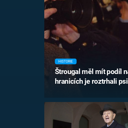
MARIE TEREZIE
ADOLF HITLER
NAPOLEON
BONAPARTE
ATENTÁT NA
REINHARDA
BRITSKÁ
HEYDRICHA
KRÁLOVSKÁ
RODINA
PRVNÍ SVĚTOVÁ
VÁLKA
HISTORIE
Štrougal měl mít podíl na
hranicích je roztrhali ps