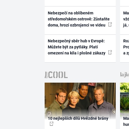
Nebezpečí na oblíbeném
Ma
středomořském ostrově: Zůstaňte
vž
doma, hrozí ozbrojenci ve videu
já,
Nebezpečný sběr hub v Evropě:
Ro
Můžete být za pytláky. Platí
Pr
omezení na kila i plošné zákazy
a 
10 nejlepších dílů Hvězdné brány
Ma
hum