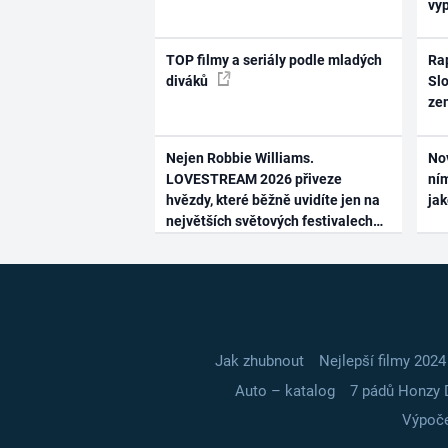
vy
TOP filmy a seriály podle mladých
Rap
diváků
Slo
ze
Nejen Robbie Williams.
No
LOVESTREAM 2026 přiveze
ním
hvězdy, které běžně uvidíte jen na
ja
největších světových festivalech
Jak zhubnout
Nejlepší filmy 2024
Auto – katalog
7 pádů Honzy 
Výpoče