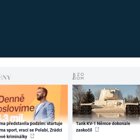
ma představila podzim: startuje
Tank KV-1 Němce dokonale
ma sport, vrací se Polabí, Zrádci
zaskočil
ové kriminálky