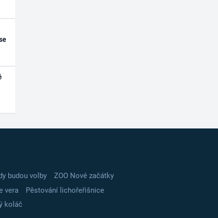
se
é
dy budou volby
ZOO Nové začátky
e vera
Pěstování lichořeřišnice
ý koláč