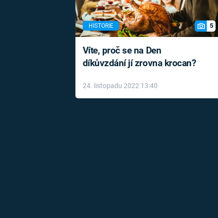
5
HISTORIE
Víte, proč se na Den
díkůvzdání jí zrovna krocan?
24. listopadu 2022 13:40