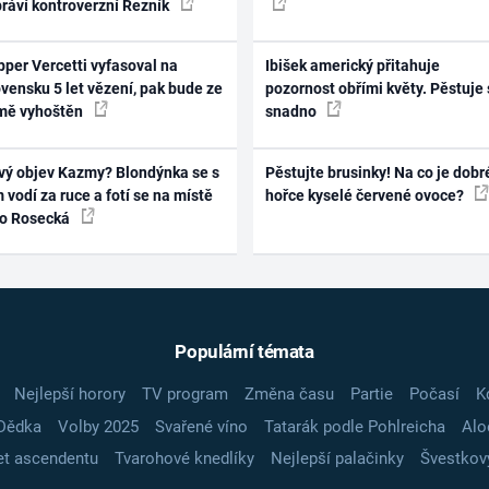
práví kontroverzní Řezník
per Vercetti vyfasoval na
Ibišek americký přitahuje
vensku 5 let vězení, pak bude ze
pozornost obřími květy. Pěstuje 
mě vyhoštěn
snadno
vý objev Kazmy? Blondýnka se s
Pěstujte brusinky! Na co je dobr
 vodí za ruce a fotí se na místě
hořce kyselé červené ovoce?
ko Rosecká
Populární témata
Nejlepší horory
TV program
Změna času
Partie
Počasí
K
Dědka
Volby 2025
Svařené víno
Tatarák podle Pohlreicha
Alo
t ascendentu
Tvarohové knedlíky
Nejlepší palačinky
Švestkov