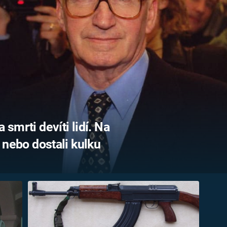
FILMY VERS
REALITA
UFO A
MIMOZEMŠŤANÉ
HORORY VE
REALITA
UTAJENÉ PŘÍBĚHY
ČESKÝCH DĚJIN
OPTICKÉ ILU
KLAMY
ALTERNATIVNÍ
HISTORIE
 smrti devíti lidí. Na
i nebo dostali kulku