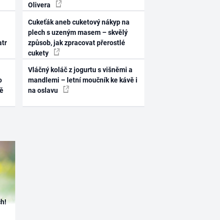
Olivera
Cukeťák aneb cuketový nákyp na
plech s uzeným masem – skvělý
atr
způsob, jak zpracovat přerostlé
cukety
Vláčný koláč z jogurtu s višněmi a
o
mandlemi – letní moučník ke kávě i
ně
na oslavu
h!