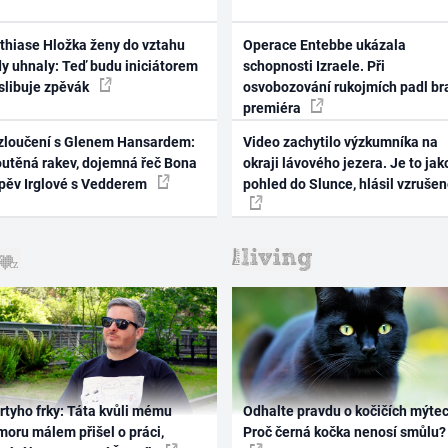
thiase Hložka ženy do vztahu
Operace Entebbe ukázala
dy uhnaly: Teď budu iniciátorem
schopnosti Izraele. Při
 slibuje zpěvák
osvobozování rukojmích padl br
premiéra
zloučení s Glenem Hansardem:
Video zachytilo výzkumníka na
outěná rakev, dojemná řeč Bona
okraji lávového jezera. Je to jak
zpěv Irglové s Vedderem
pohled do Slunce, hlásil vzruše
rtyho frky: Táta kvůli mému
Odhalte pravdu o kočičích mýtec
oru málem přišel o práci,
Proč černá kočka nenosí smůlu?