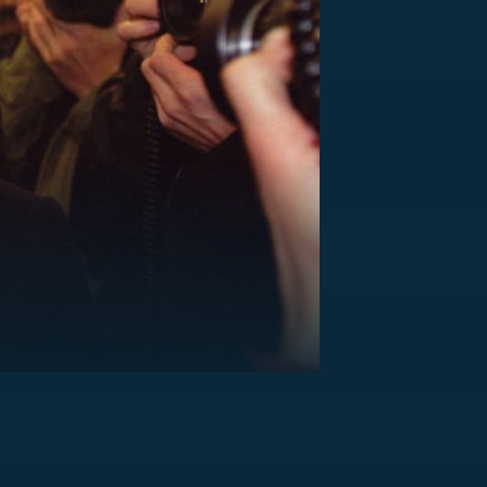
US
RSUS
ZE A