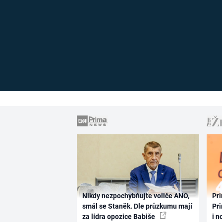
Nikdy nezpochybňujte voliče ANO,
Pri
smál se Staněk. Dle průzkumu mají
Pri
za lídra opozice Babiše
i n