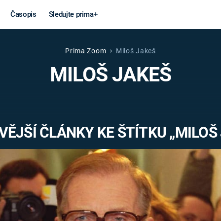
Časopis
Sledujte prima+
Prima Zoom
Miloš Jakeš
Věda a
Války
MILOŠ JAKEŠ
technika
STUDENÁ V
KORONAVIRUS
VÁLKA VE
VIETNAMU
VESMÍR
ĚJŠÍ ČLÁNKY KE ŠTÍTKU „MILOŠ
VÁLEČNÉ FI
MARS
SERIÁLY
Záhady a
Zajímav
konspirace