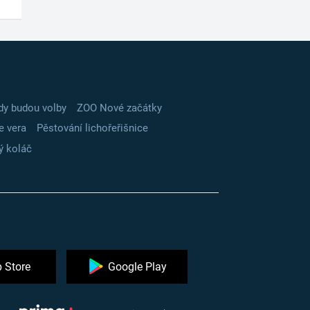
dy budou volby
ZOO Nové začátky
e vera
Pěstování lichořeřišnice
ý koláč
 Store
Google Play