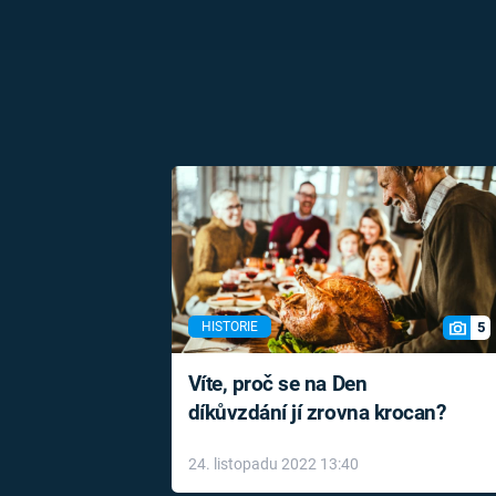
5
HISTORIE
Víte, proč se na Den
díkůvzdání jí zrovna krocan?
24. listopadu 2022 13:40