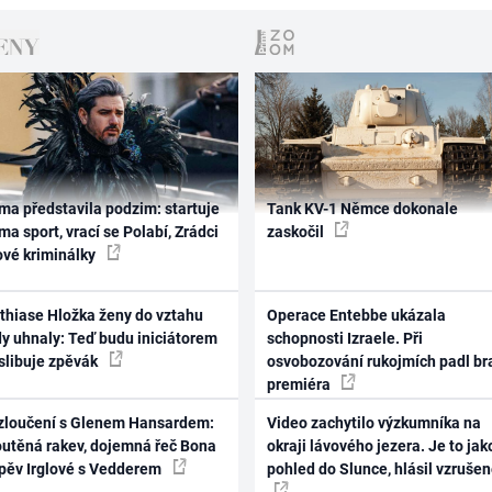
ma představila podzim: startuje
Tank KV-1 Němce dokonale
ma sport, vrací se Polabí, Zrádci
zaskočil
ové kriminálky
thiase Hložka ženy do vztahu
Operace Entebbe ukázala
dy uhnaly: Teď budu iniciátorem
schopnosti Izraele. Při
 slibuje zpěvák
osvobozování rukojmích padl br
premiéra
zloučení s Glenem Hansardem:
Video zachytilo výzkumníka na
outěná rakev, dojemná řeč Bona
okraji lávového jezera. Je to jak
zpěv Irglové s Vedderem
pohled do Slunce, hlásil vzruše