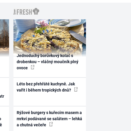
Jednoduchý borůvkový koláč s
drobenkou – vláčný moučník plný
ovoce
Léto bez přehřáté kuchyně. Jak
vařit i během tropických dnů?
atr
Rýžové burgery s kuřecím masem a
o
mrkví podávané se salátem – lehká
ně
a chutná večeře