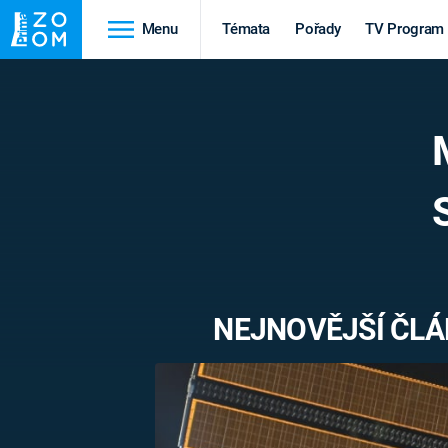
Menu
Témata
Pořady
TV Program
Cestování
Historie
HRADY A ZÁMKY
VIKINGOVÉ
HEDVÁBNÁ STEZKA
EPIDEMIE A
PANDEMIE
PŘÍRODA
STAROVĚKÝ EGYPT
NEJNOVĚJŠÍ ČLÁ
Druhá
Výročí
světová válka