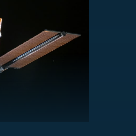
US
RSUS
ZE A