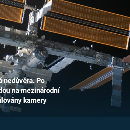
FILMY VERS
REALITA
UFO A
MIMOZEMŠŤANÉ
HORORY VE
REALITA
UTAJENÉ PŘÍBĚHY
ČESKÝCH DĚJIN
OPTICKÉ ILU
KLAMY
ALTERNATIVNÍ
HISTORIE
á nedůvěra. Po
dou na mezinárodní
talovány kamery