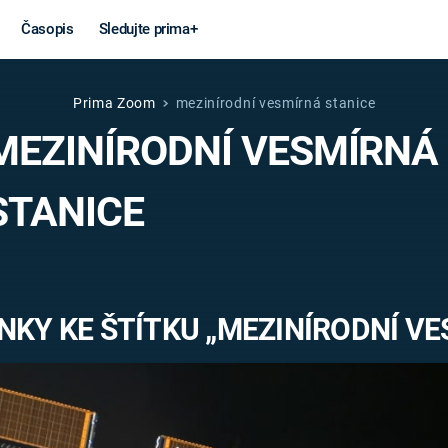
Časopis
Sledujte prima+
Prima Zoom
mezinírodní vesmírná stanice
Věda a
Války
MEZINÍRODNÍ VESMÍRNÁ
technika
STUDENÁ V
STANICE
KORONAVIRUS
VÁLKA VE
VIETNAMU
VESMÍR
VÁLEČNÉ FI
MARS
SERIÁLY
NKY KE ŠTÍTKU „MEZINÍRODNÍ VE
Záhady a
Zajímav
konspirace