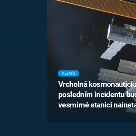
MARIE TEREZIE
ADOLF HITLER
NAPOLEON
BONAPARTE
ATENTÁT NA
REINHARDA
BRITSKÁ
HEYDRICHA
KRÁLOVSKÁ
RODINA
PRVNÍ SVĚTOVÁ
VÁLKA
VESMÍR
Vrcholná kosmonautick
posledním incidentu bu
vesmírné stanici nains