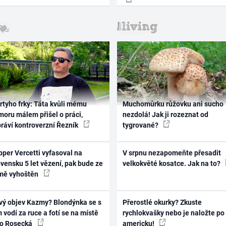
rtyho frky: Táta kvůli mému
Muchomůrku růžovku ani sucho
oru málem přišel o práci,
nezdolá! Jak ji rozeznat od
práví kontroverzní Řezník
tygrované?
per Vercetti vyfasoval na
V srpnu nezapomeňte přesadit
vensku 5 let vězení, pak bude ze
velkokvěté kosatce. Jak na to?
mě vyhoštěn
vý objev Kazmy? Blondýnka se s
Přerostlé okurky? Zkuste
 vodí za ruce a fotí se na místě
rychlokvašky nebo je naložte po
ko Rosecká
americku!