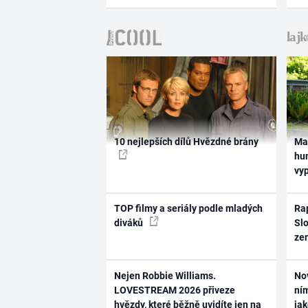
10 nejlepších dílů Hvězdné brány
Ma
hum
vy
TOP filmy a seriály podle mladých
Rap
diváků
Slo
ze
Nejen Robbie Williams.
No
LOVESTREAM 2026 přiveze
ním
hvězdy, které běžně uvidíte jen na
ja