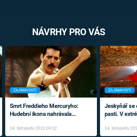
NÁVRHY PRO VÁS
ZAJÍMAVOSTI
ZAJÍMAVOSTI
Smrt Freddieho Mercuryho:
Jeskyňář se c
Hudební ikona nahrávala
pasti. V ext
až do konce života a odmítala
prožil noční
24. listopadu 2022 09:32
24. listopadu 20
léky
klaustrofobi