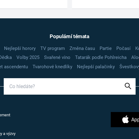
Populární témata
Nejlepší horory
TV program
Změna času
Partie
Počasí
K
Dědka
Volby 2025
Svařené víno
Tatarák podle Pohlreicha
Alo
t ascendentu
Tvarohové knedlíky
Nejlepší palačinky
Švestkov
ement
App
y a výzvy