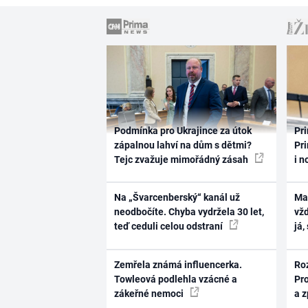
Podmínka pro Ukrajince za útok
Pri
zápalnou lahví na dům s dětmi?
Pri
Tejc zvažuje mimořádný zásah
i n
Na „Švarcenberský“ kanál už
Ma
neodbočíte. Chyba vydržela 30 let,
vž
teď ceduli celou odstraní
já,
Zemřela známá influencerka.
Ro
Towleová podlehla vzácné a
Pr
zákeřné nemoci
a 