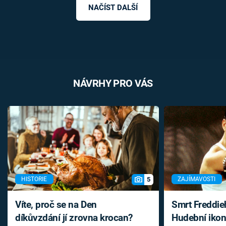
NAČÍST DALŠÍ
NÁVRHY PRO VÁS
5
HISTORIE
ZAJÍMAVOSTI
Víte, proč se na Den
Smrt Freddie
díkůvzdání jí zrovna krocan?
Hudební ikon