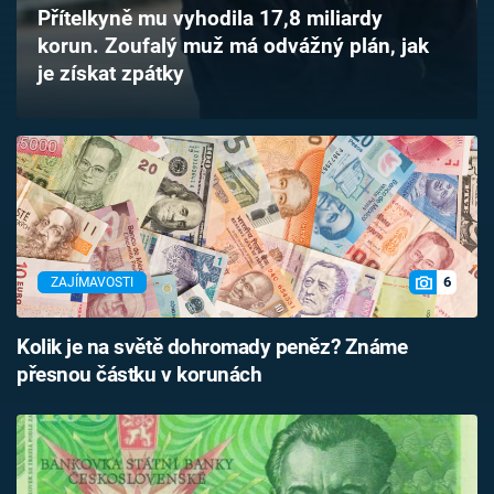
Přítelkyně mu vyhodila 17,8 miliardy
Časopis
korun. Zoufalý muž má odvážný plán, jak
je získat zpátky
Sledujte prima+
Přihlášení
Sledujte nás
6
ZAJÍMAVOSTI
Kolik je na světě dohromady peněz? Známe
přesnou částku v korunách