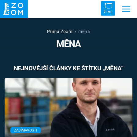
ŽIVĚ
Trendy:
ZRÁDCI
UFO
DRUHÁ SVĚTOVÁ VÁLKA
Prima Zoom
měna
MĚNA
ZÁHADY
VETŘELCI DÁVNOVĚKU
NEJNOVĚJŠÍ ČLÁNKY KE ŠTÍTKU „MĚNA“
Témata
Témata
Pořady
TV Program
ZAJÍMAVOSTI