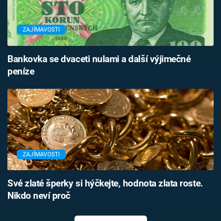
ZAJÍMAVOSTI
Bankovka se dvaceti nulami a další výjimečné
peníze
ZAJÍMAVOSTI
Své zlaté šperky si hýčkejte, hodnota zlata roste.
Nikdo neví proč