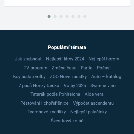
Populární témata
Jak zhubnout
Nejlepší filmy 2024
Nejlepší horory
TV program
Změna času
Partie
Počasí
Kdy budou volby
ZOO Nové začátky
Auto – katalog
7 pádů Honzy Dědka
Volby 2025
Svařené víno
Tatarák podle Pohlreicha
Aloe vera
Pěstování lichořeřišnice
Výpočet ascendentu
Tvarohové knedlíky
Nejlepší palačinky
Švestkový koláč