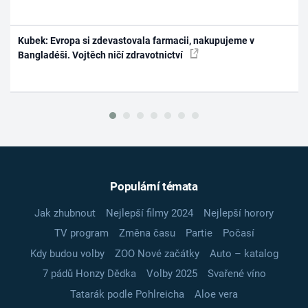
Kubek: Evropa si zdevastovala farmacii, nakupujeme v
Bangladéši. Vojtěch ničí zdravotnictví
Populární témata
Jak zhubnout
Nejlepší filmy 2024
Nejlepší horory
TV program
Změna času
Partie
Počasí
Kdy budou volby
ZOO Nové začátky
Auto – katalog
7 pádů Honzy Dědka
Volby 2025
Svařené víno
Tatarák podle Pohlreicha
Aloe vera